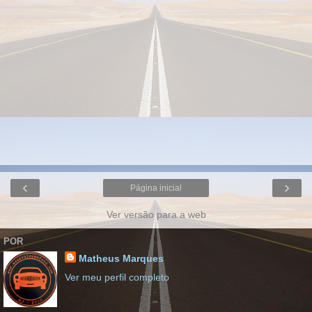
‹
›
Página inicial
Ver versão para a web
POR
Matheus Marques
Ver meu perfil completo