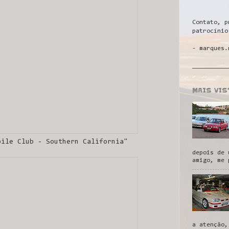
Contato, p
patrocínio
- marques.
__________
MAIS VI
bile Club - Southern California"
depois de 
amigo, me 
a atenção,