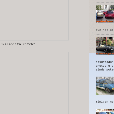
que não ac
"Palaphita Kitch"
assustador
pretas e a
ainda pote
minivan na