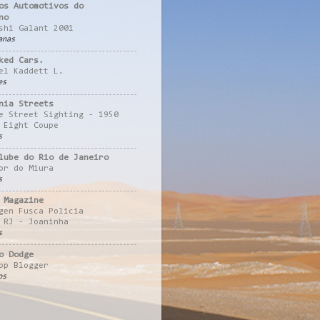
os Automotivos do
no
shi Galant 2001
anas
ked Cars.
el Kaddett L.
es
nia Streets
e Street Sighting - 1950
 Eight Coupe
s
lube do Rio de Janeiro
or do Miura
s
 Magazine
gen Fusca Policia
 RJ - Joaninha
s
o Dodge
pp Blogger
os