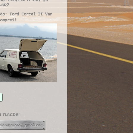
LAR?
do: Ford Corcel II Van
omprei!
U FLAGRA!