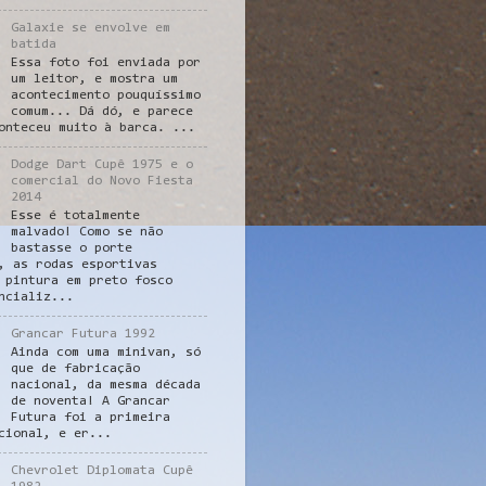
Galaxie se envolve em
batida
Essa foto foi enviada por
um leitor, e mostra um
acontecimento pouquíssimo
comum... Dá dó, e parece
onteceu muito à barca. ...
Dodge Dart Cupê 1975 e o
comercial do Novo Fiesta
2014
Esse é totalmente
malvado! Como se não
bastasse o porte
, as rodas esportivas
 pintura em preto fosco
ncializ...
Grancar Futura 1992
Ainda com uma minivan, só
que de fabricação
nacional, da mesma década
de noventa! A Grancar
Futura foi a primeira
cional, e er...
Chevrolet Diplomata Cupê