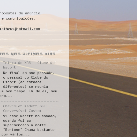
ropostas de anúncio,
 e contribuições:
matheus@hotmail.com
___________________________
STOS NOS ÚLTIMOS DIAS
Trinca de XR3 - Clube do
Escort
No final do ano passado,
o pessoal do Clube do
Escort (de estados
diferentes) se reuniu
um bom tempo. Um deles, meu
pro...
Chevrolet Kadett GSI
Conversível Custom
Vi esse Kadett no sábado,
quando fui ao
supermercado à noite.
"Bertone" Chama bastante
 por vários...