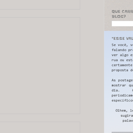
QUE CAR
BLOG?
"ESSE VA
Se você, v
falando pr
ver algo e
rua ou est
certamente
proposta d
As postage
mostrar q
dia. C
periodicam
específico
Olhem, l
sugira
palav
__________