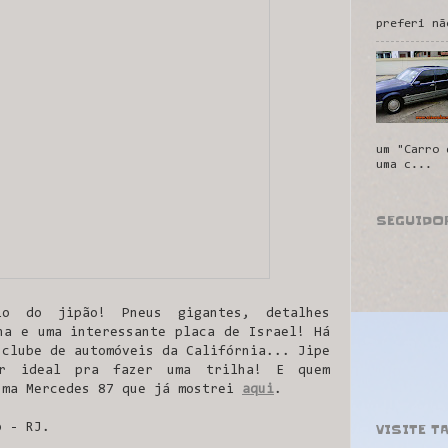
preferi nã
um "Carro 
uma c...
SEGUIDO
lo do jipão! Pneus gigantes, detalhes
ha e uma interessante placa de Israel! Há
 clube de automóveis da Califórnia... Jipe
er ideal pra fazer uma trilha! E quem
uma Mercedes 87 que já mostrei
aqui
.
VISITE T
o - RJ.