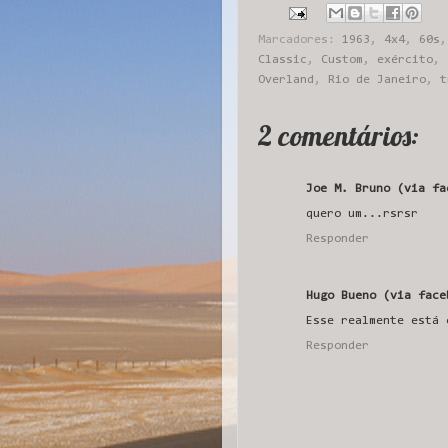
Marcadores:
1963
,
4x4
,
60s
Classic
,
Custom
,
exército
,
Overland
,
Rio de Janeiro
,
t
2 comentários:
Joe M. Bruno (via fa
quero um...rsrsr
Responder
Hugo Bueno (via face
Esse realmente está 
Responder