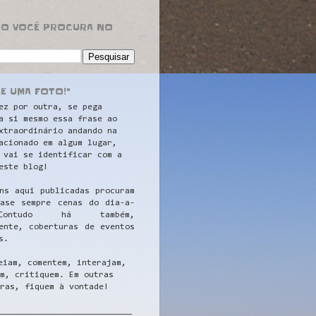
RO VOCÊ PROCURA NO
LE UMA FOTO!"
ez por outra, se pega
a si mesmo essa frase ao
xtraordinário andando na
acionado em algum lugar,
 vai se identificar com a
este blog!
ns aqui publicadas procuram
uase sempre cenas do dia-a-
ontudo há também,
ente, coberturas de eventos
s.
eiam, comentem, interajam,
m, critiquem. Em outras
ras, fiquem à vontade!
__
_________________________