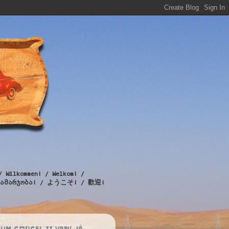
/ Wilkommen! / Welkom! /
! / გამარჯობა! / ようこそ! / 歡迎!
UM CORCEL II VAN! JÁ