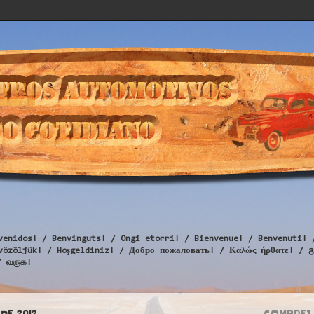
venidos! / Benvinguts! / Ongi etorri! / Bienvenue! / Benvenuti! 
Üdvözöljük! / Hoşgeldiniz! / Добро пожаловать! / Καλώς ήρθατε
/ வருக!
DE 2012
COMPREI 