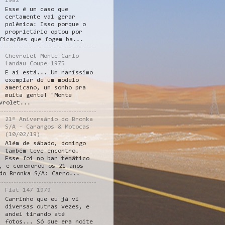
1982
Esse é um caso que
certamente vai gerar
polêmica: Isso porque o
proprietário optou por
ficações que fogem ba...
Chevrolet Monte Carlo
Landau Coupe 1975
E aí está... Um raríssimo
exemplar de um modelo
americano, um sonho pra
muita gente! "Monte
vrolet...
21º Aniversário do Bronka
S/A - Carangos & Motocas
(10/02/19)
Além de sábado, domingo
também teve encontro.
Esse foi no bar temático
, e comemorou os 21 anos
do Bronka S/A: Carro...
Fiat 147 1979
Carrinho que eu já vi
diversas outras vezes, e
andei tirando até
fotos... Só que era noite