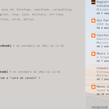
Registr
Cotidia
,
anos 60
,
Botafogo
,
camuflado
,
carspotting
,
Mitsubi
Há 5 sem
green
,
Jeep
,
jipe
,
military
,
off-road
,
rilha
,
verde
,
Willys
Old Par
1969 Op
Há 6 mes
Califor
Danvill
Mercury
cebook)
9 de setembro de 2012 às 12:41
Há 2 ano
Miura C
O Criad
Há 7 ano
Classic
book)
9 de setembro de 2012 às 12:41
Volkswa
Militar
com a "cara de cavalo" !
Há 7 ano
Museu d
Teste A
Há 10 an
ARQUIVO