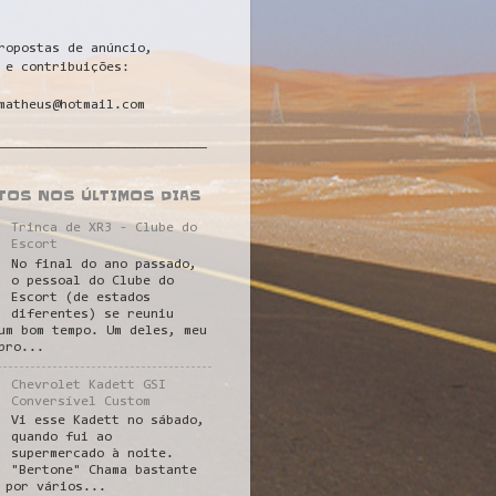
ropostas de anúncio,
 e contribuições:
matheus@hotmail.com
___________________________
STOS NOS ÚLTIMOS DIAS
Trinca de XR3 - Clube do
Escort
No final do ano passado,
o pessoal do Clube do
Escort (de estados
diferentes) se reuniu
um bom tempo. Um deles, meu
pro...
Chevrolet Kadett GSI
Conversível Custom
Vi esse Kadett no sábado,
quando fui ao
supermercado à noite.
"Bertone" Chama bastante
 por vários...