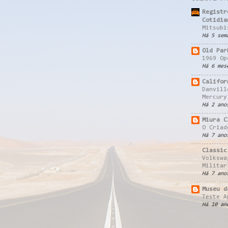
Registr
Cotidia
Mitsubi
Há 5 sem
Old Par
1969 Op
Há 6 mes
Califor
Danvill
Mercury
Há 2 ano
Miura C
O Criad
Há 7 ano
Classic
Volkswa
Militar
Há 7 ano
Museu d
Teste A
Há 10 an