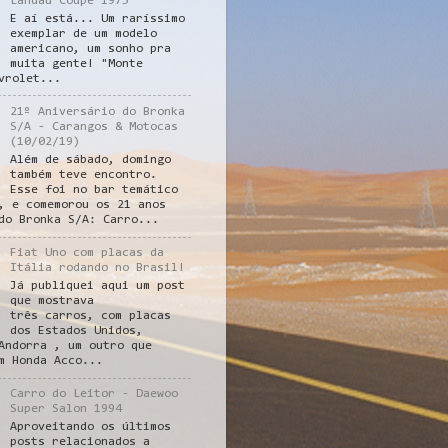
Landau Coupe 1975
E aí está... Um raríssimo
exemplar de um modelo
americano, um sonho pra
muita gente! "Monte
vrolet...
21º Aniversário do Bronka
S/A - Carangos & Motocas
(10/02/19)
Além de sábado, domingo
também teve encontro.
Esse foi no bar temático
, e comemorou os 21 anos
do Bronka S/A: Carro...
Fiat Uno com placas da
Itália rodando no Brasil!
Já publiquei aqui um post
que mostrava
três carros, com placas
dos Estados Unidos,
Andorra , um outro que
m Honda Acco...
Carro do Leitor - Daewoo
Super Salon 1994
Aproveitando os últimos
posts relacionados a