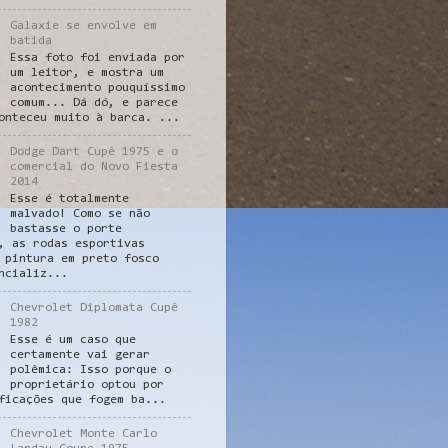
Galaxie se envolve em
batida
Essa foto foi enviada por
um leitor, e mostra um
acontecimento pouquíssimo
comum... Dá dó, e parece
onteceu muito à barca. ...
Dodge Dart Cupê 1975 e o
comercial do Novo Fiesta
2014
Esse é totalmente
malvado! Como se não
bastasse o porte
, as rodas esportivas
 pintura em preto fosco
ncializ...
Chevrolet Diplomata Cupê
1982
Esse é um caso que
certamente vai gerar
polêmica: Isso porque o
proprietário optou por
ficações que fogem ba...
Chevrolet Monte Carlo