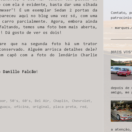
o com ela é evidente, basta dar uma olhada
mexer"! É um exemplar Sedan 2 portas da
Contato, p
pareceu aqui no blog uma vez só, com uma
patrocínio
 carro parcialmente. Agora, embora ainda
faltando, temos uma foto bem mais aberta,
- marques.
s! Dá gosto de ver os dois!
__________
pare que na segunda foto há um trator
conservado. Alguém arrisca detalhes dele?
MAIS VI
um capô com a foto do lendário Charlie
do
Danillo Falcão
!
depois de 
amigo, me 
oor
,
50's
,
60's
,
Bel Air
,
Chaplin
,
Chevrolet
,
guaçu
,
oficina
,
original
,
placa preta
,
red
,
a atenção,