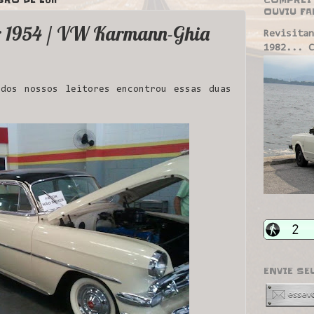
OUVIU FA
ir 1954 / VW Karmann-Ghia
Revisitan
1982... C
dos nossos leitores encontrou essas duas
ENVIE SE