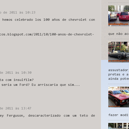
o de 2011 às 10:23
s hemos celebrado los 100 años de chevrolet con
que não ac
cos.blogspot.com/2011/10/100-anos-de-chevrolet-
assustador
de 2011 às 10:30
pretas e a
ainda pote
ta com insulfilm?
 seria um Ford? Eu arriscaria que sim...
de 2011 às 13:47
fazer modi
ey Ferguson, descaracterizado com um teto de