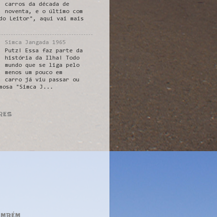
carros da década de
noventa, e o último com
do Leitor", aqui vai mais
Simca Jangada 1965
Putz! Essa faz parte da
história da Ilha! Todo
mundo que se liga pelo
menos um pouco em
carro já viu passar ou
mosa "Simca J...
RES
AMBÉM