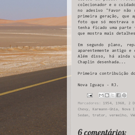
colecionador e o cuidad
no adesivo "Favor não 
primeira geração, que a
foto que só mostrava o
tenha ficado uma parte 
que mostra mais detalhe
Em segundo plano, re
aparentemente antigo e 
Além disso, há ainda 
Chaplin desenhada...
Primeira contribuição 
Nova Iguaçu - RJ.
Marcadores:
1954
,
1968
,
2 D
Chevy
,
Karmann-Ghia
,
Nova I
Sedan
,
trator
,
vermelho
,
VW
6 comentários: