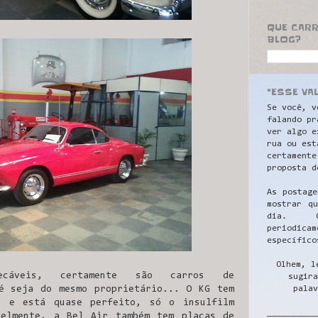
QUE CAR
BLOG?
"ESSE VA
Se você, v
falando pr
ver algo e
rua ou est
certamente
proposta d
As postage
mostrar q
dia. C
periodicam
específico
Olhem, l
mpecáveis, certamente são carros de
sugira
palav
é seja do mesmo proprietário... O KG tem
s e está quase perfeito, só o insulfilm
__________
velmente, a Bel Air também tem placas de