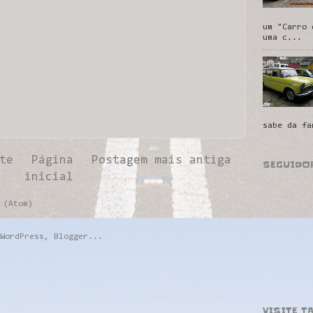
um "Carro 
uma c...
sabe da fa
te
Página
Postagem mais antiga
SEGUIDO
inicial
 (Atom)
VISITE T