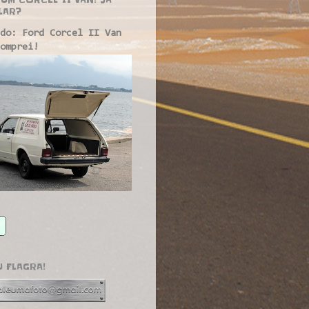
LAR?
do: Ford Corcel II Van
omprei!
U FLAGRA!