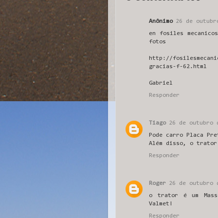
Anônimo
26 de outubr
en fosiles mecanico
fotos
http://fosilesmecani
gracias-f-62.html
Gabriel
Responder
Tiago
26 de outubro 
Pode carro Placa Pre
Além disso, o trator
Responder
Roger
26 de outubro 
o trator é um Mass
Valmet!
Responder