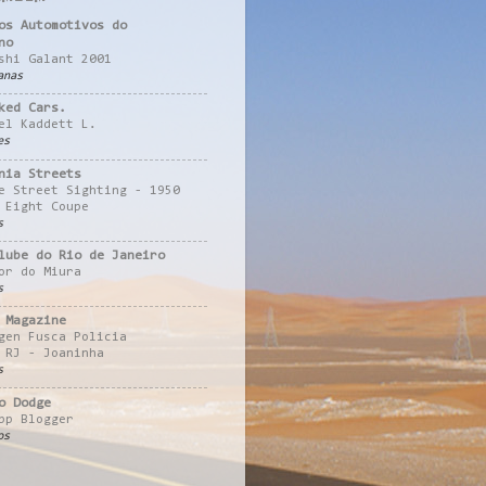
os Automotivos do
no
shi Galant 2001
anas
ked Cars.
el Kaddett L.
es
nia Streets
e Street Sighting - 1950
 Eight Coupe
s
lube do Rio de Janeiro
or do Miura
s
 Magazine
gen Fusca Policia
 RJ - Joaninha
s
o Dodge
pp Blogger
os