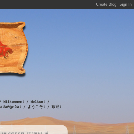
/ Wilkommen! / Welkom! /
! / გამარჯობა! / ようこそ! / 歡迎!
UM CORCEL II VAN! JÁ