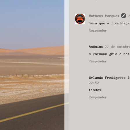
Matheus Marques
2
Será que a iluminaçã
Responder
Anônimo
27 de outubr
o karmann ghia é ros
Responder
Orlando Fredigotto J
22:52
Lindos!
Responder