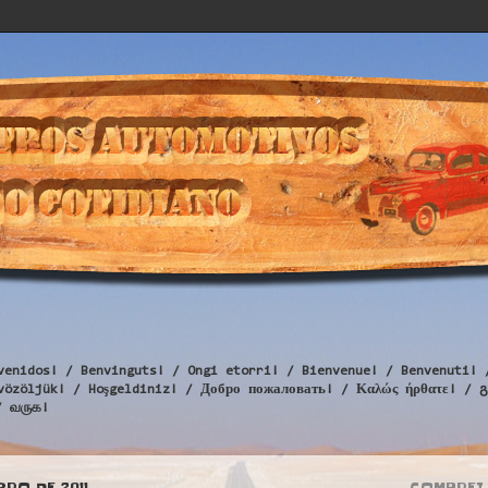
venidos! / Benvinguts! / Ongi etorri! / Bienvenue! / Benvenuti! 
Üdvözöljük! / Hoşgeldiniz! / Добро пожаловать! / Καλώς ήρθατε
/ வருக!
BRO DE 2011
COMPREI 