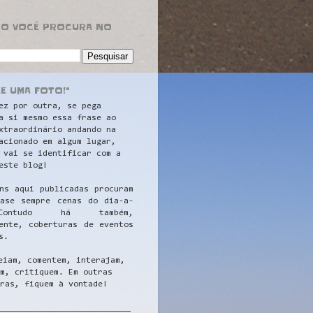
RO VOCÊ PROCURA NO
LE UMA FOTO!"
ez por outra, se pega
a si mesmo essa frase ao
xtraordinário andando na
acionado em algum lugar,
 vai se identificar com a
este blog!
ns aqui publicadas procuram
uase sempre cenas do dia-a-
ontudo há também,
ente, coberturas de eventos
s.
eiam, comentem, interajam,
m, critiquem. Em outras
ras, fiquem à vontade!
__
_________________________