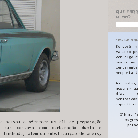
QUE CAR
BLOG?
"ESSE VA
Se você, v
falando pr
ver algo e
rua ou est
certamente
proposta d
As postage
mostrar q
dia. C
periodicam
específico
Olhem, l
sugira
o passou a oferecer um kit de preparação
palav
 que contava com carburação dupla e
cilindrada, além da substituição de anéis,
__________