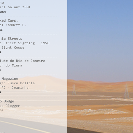
no
shi Galant 2001
anas
ked Cars.
el Kaddett L.
es
nia Streets
e Street Sighting - 1950
 Eight Coupe
s
lube do Rio de Janeiro
or do Miura
s
 Magazine
gen Fusca Policia
 RJ - Joaninha
s
o Dodge
pp Blogger
os