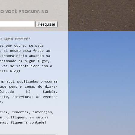
RO VOCÊ PROCURA NO
LE UMA FOTO!"
ez por outra, se pega
a si mesmo essa frase ao
xtraordinário andando na
acionado em algum lugar,
 vai se identificar com a
este blog!
ns aqui publicadas procuram
uase sempre cenas do dia-a-
ontudo há também,
ente, coberturas de eventos
s.
eiam, comentem, interajam,
m, critiquem. Em outras
ras, fiquem à vontade!
__
_________________________