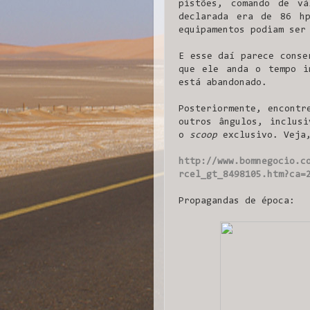
pistões, comando de vá
declarada era de 86 h
equipamentos podiam ser
E esse daí parece conse
que ele anda o tempo i
está abandonado.
Posteriormente, encontr
outros ângulos, inclusi
o
scoop
exclusivo. Veja,
http://www.bomnegocio.c
rcel_gt_8498105.htm?ca=
Propagandas de época: