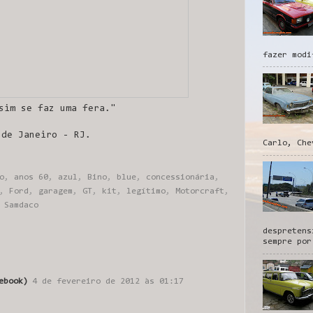
fazer modi
sim se faz uma fera."
 de Janeiro - RJ.
Carlo, Che
o
,
anos 60
,
azul
,
Bino
,
blue
,
concessionária
,
,
Ford
,
garagem
,
GT
,
kit
,
legítimo
,
Motorcraft
,
,
Samdaco
despretens
sempre por
ebook)
4 de fevereiro de 2012 às 01:17