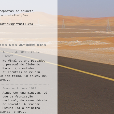
ropostas de anúncio,
 e contribuições:
matheus@hotmail.com
___________________________
STOS NOS ÚLTIMOS DIAS
Trinca de XR3 - Clube do
Escort
No final do ano passado,
o pessoal do Clube do
Escort (de estados
diferentes) se reuniu
um bom tempo. Um deles, meu
pro...
Grancar Futura 1992
Ainda com uma minivan, só
que de fabricação
nacional, da mesma década
de noventa! A Grancar
Futura foi a primeira
cional, e er...