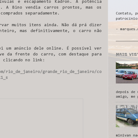
lvulas e escapamento Kadron. A potência
p. A Bino vendia carros prontos, mas os
 comprados separadamente.
Contato, p
patrocínio
rvar muitos itens ainda. Não dá prá dizer
- marques.
nteiro, mas definitivamente, o carro não
__________
ei um anúncio dele online. É possível ver
MAIS VI
ve da frente do carro, com destaque para
 clicando no link:
om/rio_de_janeiro/grande_rio_de_janeiro/co
21_s
depois de 
amigo, me 
minivan na