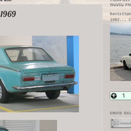
OUVIU FA
 1969
Revisitan
1982... C
ENVIE SE