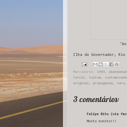
"As
Ilha do Governador, Rio
Marcadores:
1969
,
abandonad
Corcel
,
Custom
,
customizado
original
,
propaganda
,
raro
3 comentários:
Felipe Bitu (via fac
Muito bonito!!!