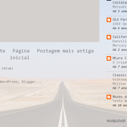
Cotidia
Mitsubi
Há 5 sem
Old Par
1969 Op
Há 6 mes
Califor
Danvill
Mercury
Há 2 ano
te
Página
Postagem mais antiga
inicial
Miura C
O Criad
Há 7 ano
 (Atom)
Classic
Volkswa
Militar
Há 7 ano
Museu d
Teste A
Há 10 an
ARQUIVO