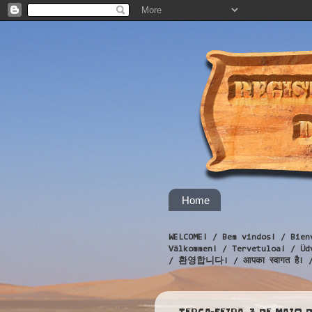
Home
WELCOME! / Bem vindos! / Bien
Välkommen! / Tervetuloa! / 
/ 환영합니다! / आपका स्वागत है! 
TERÇA-FEIRA, 3 DE MAIO D