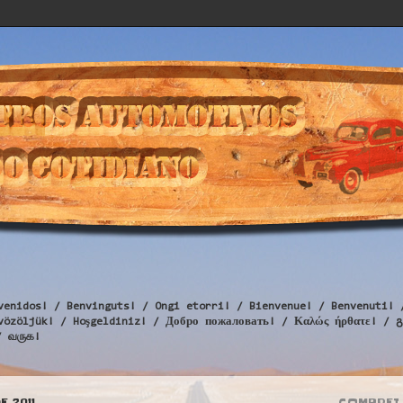
venidos! / Benvinguts! / Ongi etorri! / Bienvenue! / Benvenuti! 
Üdvözöljük! / Hoşgeldiniz! / Добро пожаловать! / Καλώς ήρθατε
/ வருக!
E 2011
COMPREI 