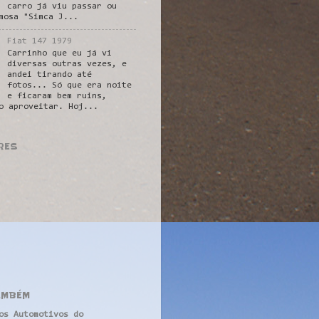
carro já viu passar ou
mosa "Simca J...
Fiat 147 1979
Carrinho que eu já vi
diversas outras vezes, e
andei tirando até
fotos... Só que era noite
e ficaram bem ruins,
o aproveitar. Hoj...
RES
AMBÉM
os Automotivos do