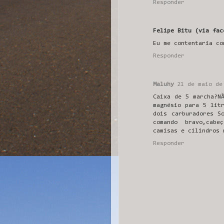
Responder
Felipe Bitu (via fac
Eu me contentaria co
Responder
Maluhy
21 de maio de
Caixa de 5 marcha?N
magnésio para 5 lit
dois carburadores S
comando bravo,cabe
camisas e cilindros 
Responder