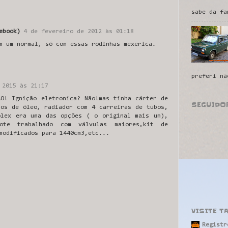
sabe da fa
ebook)
4 de fevereiro de 2012 às 01:18
m um normal, só com essas rodinhas mexerica.
preferi nã
 2015 às 21:17
ÃO! Ignição eletronica? Não!mas tinha cárter de
SEGUIDO
ros de óleo, radiador com 4 carreiras de tubos,
olex era uma das opções ( o original mais um),
çote trabalhado com válvulas maiores,kit de
modificados para 1440cm3,etc...
VISITE T
Registr