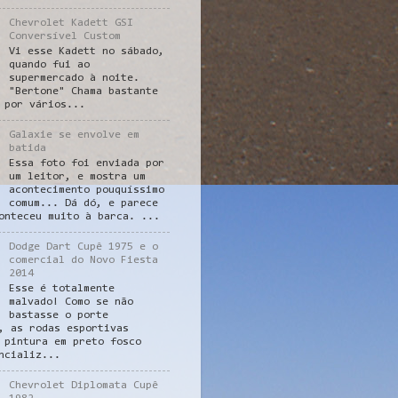
Chevrolet Kadett GSI
Conversível Custom
Vi esse Kadett no sábado,
quando fui ao
supermercado à noite.
"Bertone" Chama bastante
 por vários...
Galaxie se envolve em
batida
Essa foto foi enviada por
um leitor, e mostra um
acontecimento pouquíssimo
comum... Dá dó, e parece
onteceu muito à barca. ...
Dodge Dart Cupê 1975 e o
comercial do Novo Fiesta
2014
Esse é totalmente
malvado! Como se não
bastasse o porte
, as rodas esportivas
 pintura em preto fosco
ncializ...
Chevrolet Diplomata Cupê