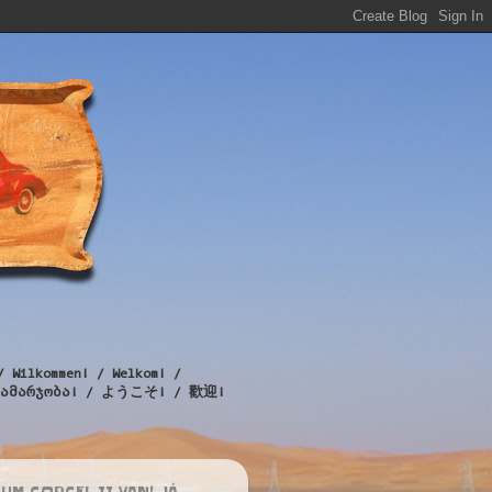
/ Wilkommen! / Welkom! /
! / გამარჯობა! / ようこそ! / 歡迎!
UM CORCEL II VAN! JÁ