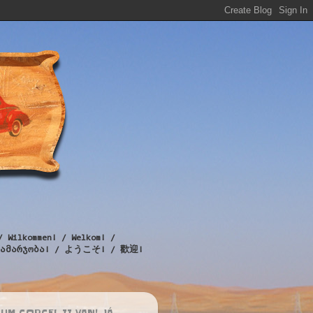
/ Wilkommen! / Welkom! /
! / გამარჯობა! / ようこそ! / 歡迎!
UM CORCEL II VAN! JÁ