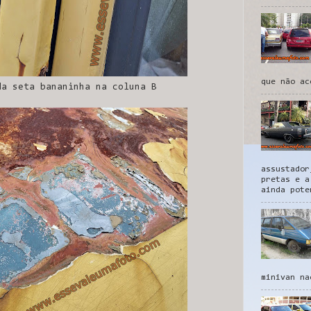
que não ac
da seta bananinha na coluna B
assustador
pretas e a
ainda pote
minivan na