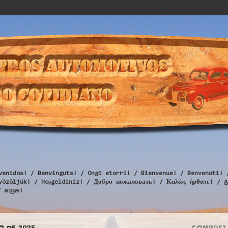
venidos! / Benvinguts! / Ongi etorri! / Bienvenue! / Benvenuti! 
Üdvözöljük! / Hoşgeldiniz! / Добро пожаловать! / Καλώς ήρθατε
/ வருக!
O DE 2025
COMPREI 