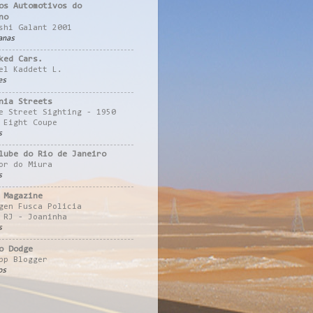
os Automotivos do
no
shi Galant 2001
anas
ked Cars.
el Kaddett L.
es
nia Streets
e Street Sighting - 1950
 Eight Coupe
s
lube do Rio de Janeiro
or do Miura
s
 Magazine
gen Fusca Policia
 RJ - Joaninha
s
o Dodge
pp Blogger
os