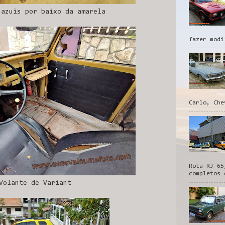
 azuis por baixo da amarela
fazer modi
Carlo, Che
Rota RJ 65
completos 
Volante de Variant