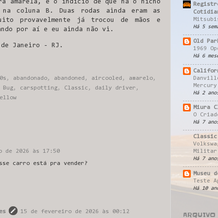
ra amarela, e o indício de que há o nicho
Registr
o na coluna B. Duas rodas ainda eram as
Cotidia
Mitsubi
Muito provavelmente já trocou de mãos e
Há 5 sem
ando por aí e eu ainda não vi.
Old Par
 de Janeiro - RJ.
1969 Op
Há 6 mes
Califor
Danvill
0s
,
abandonado
,
abandoned
,
aircooled
,
amarelo
,
Mercury
,
Bug
,
carspotting
,
Classic
,
daily driver
,
Há 2 ano
ellow
Miura C
O Criad
Há 7 ano
Classic
Volkswa
o de 2026 às 17:50
Militar
Há 7 ano
sse carro está pra vender?
Museu d
Teste A
Há 10 an
es
15 de fevereiro de 2026 às 00:12
ARQUIVO