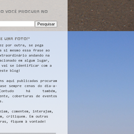
RO VOCÊ PROCURA NO
LE UMA FOTO!"
ez por outra, se pega
a si mesmo essa frase ao
xtraordinário andando na
acionado em algum lugar,
 vai se identificar com a
este blog!
ns aqui publicadas procuram
uase sempre cenas do dia-a-
ontudo há também,
ente, coberturas de eventos
s.
eiam, comentem, interajam,
m, critiquem. Em outras
ras, fiquem à vontade!
__
_________________________