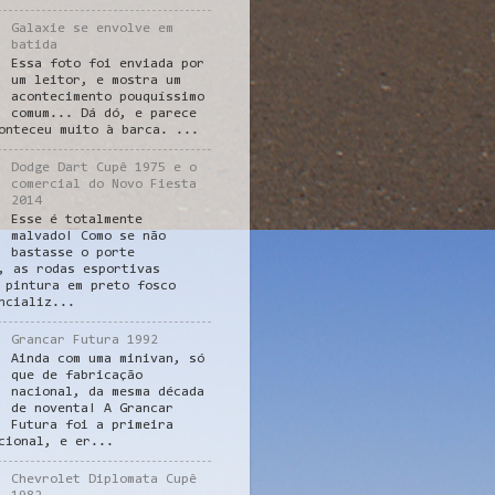
Galaxie se envolve em
batida
Essa foto foi enviada por
um leitor, e mostra um
acontecimento pouquíssimo
comum... Dá dó, e parece
onteceu muito à barca. ...
Dodge Dart Cupê 1975 e o
comercial do Novo Fiesta
2014
Esse é totalmente
malvado! Como se não
bastasse o porte
, as rodas esportivas
 pintura em preto fosco
ncializ...
Grancar Futura 1992
Ainda com uma minivan, só
que de fabricação
nacional, da mesma década
de noventa! A Grancar
Futura foi a primeira
cional, e er...
Chevrolet Diplomata Cupê