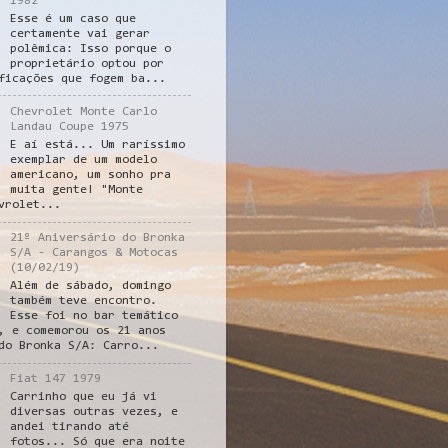
1982
Esse é um caso que
certamente vai gerar
polêmica: Isso porque o
proprietário optou por
ficações que fogem ba...
Chevrolet Monte Carlo
Landau Coupe 1975
E aí está... Um raríssimo
exemplar de um modelo
americano, um sonho pra
muita gente! "Monte
vrolet...
21º Aniversário do Bronka
S/A - Carangos & Motocas
(10/02/19)
Além de sábado, domingo
também teve encontro.
Esse foi no bar temático
, e comemorou os 21 anos
do Bronka S/A: Carro...
Fiat 147 1979
Carrinho que eu já vi
diversas outras vezes, e
andei tirando até
fotos... Só que era noite