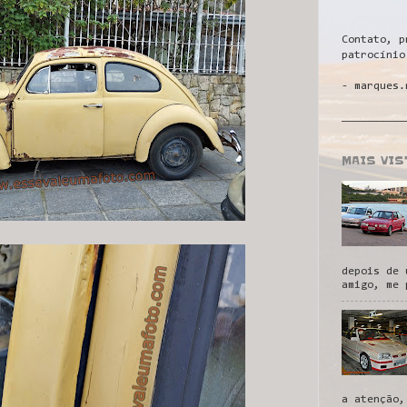
Contato, p
patrocínio
- marques.
__________
MAIS VI
depois de 
amigo, me 
a atenção,