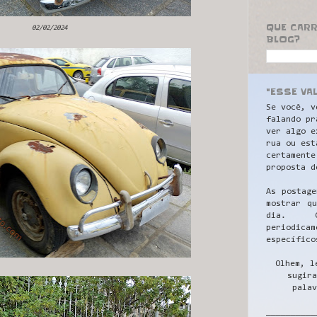
QUE CAR
02/02/2024
BLOG?
"ESSE VA
Se você, v
falando pr
ver algo e
rua ou est
certamente
proposta d
As postage
mostrar q
dia. C
periodicam
específico
Olhem, l
sugira
palav
__________