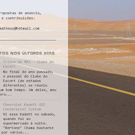
ropostas de anúncio,
 e contribuições:
matheus@hotmail.com
___________________________
STOS NOS ÚLTIMOS DIAS
Trinca de XR3 - Clube do
Escort
No final do ano passado,
o pessoal do Clube do
Escort (de estados
diferentes) se reuniu
um bom tempo. Um deles, meu
pro...
Chevrolet Kadett GSI
Conversível Custom
Vi esse Kadett no sábado,
quando fui ao
supermercado à noite.
"Bertone" Chama bastante
 por vários...