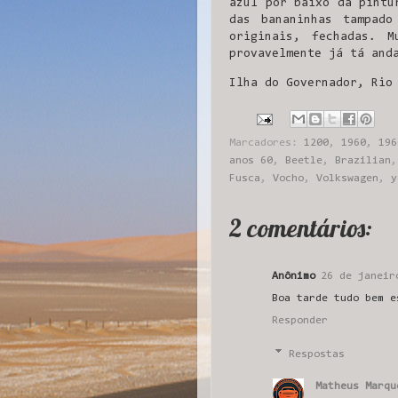
azul por baixo da pintu
das bananinhas tampad
originais, fechadas. 
provavelmente já tá and
Ilha do Governador, Rio
Marcadores:
1200
,
1960
,
196
anos 60
,
Beetle
,
Brazilian
Fusca
,
Vocho
,
Volkswagen
,
y
2 comentários:
Anônimo
26 de janeir
Boa tarde tudo bem e
Responder
Respostas
Matheus Marqu