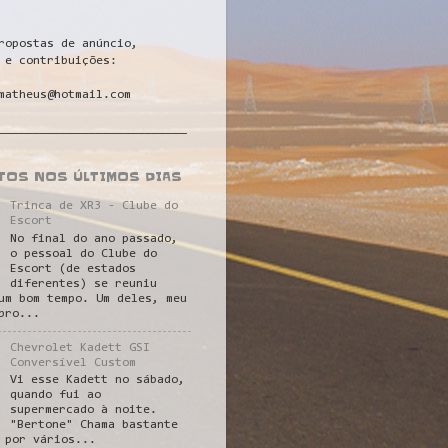
ropostas de anúncio,
 e contribuições:
matheus@hotmail.com
___________________________
STOS NOS ÚLTIMOS DIAS
Trinca de XR3 - Clube do
Escort
No final do ano passado,
o pessoal do Clube do
Escort (de estados
diferentes) se reuniu
um bom tempo. Um deles, meu
pro...
Chevrolet Kadett GSI
Conversível Custom
Vi esse Kadett no sábado,
quando fui ao
supermercado à noite.
"Bertone" Chama bastante
 por vários...