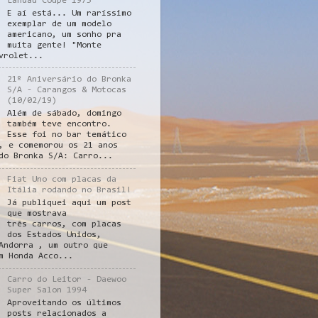
Landau Coupe 1975
E aí está... Um raríssimo
exemplar de um modelo
americano, um sonho pra
muita gente! "Monte
vrolet...
21º Aniversário do Bronka
S/A - Carangos & Motocas
(10/02/19)
Além de sábado, domingo
também teve encontro.
Esse foi no bar temático
, e comemorou os 21 anos
do Bronka S/A: Carro...
Fiat Uno com placas da
Itália rodando no Brasil!
Já publiquei aqui um post
que mostrava
três carros, com placas
dos Estados Unidos,
Andorra , um outro que
m Honda Acco...
Carro do Leitor - Daewoo
Super Salon 1994
Aproveitando os últimos
posts relacionados a