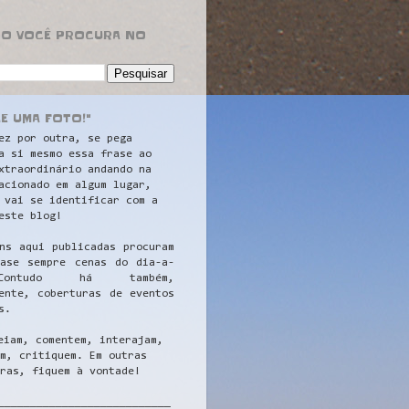
RO VOCÊ PROCURA NO
LE UMA FOTO!"
ez por outra, se pega
a si mesmo essa frase ao
xtraordinário andando na
acionado em algum lugar,
 vai se identificar com a
este blog!
ns aqui publicadas procuram
uase sempre cenas do dia-a-
ontudo há também,
ente, coberturas de eventos
s.
eiam, comentem, interajam,
m, critiquem. Em outras
ras, fiquem à vontade!
__
_________________________