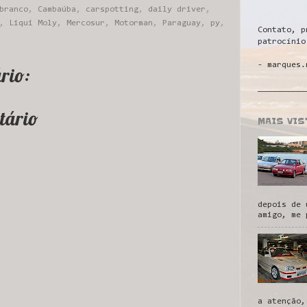
branco
,
Cambaúba
,
carspotting
,
daily driver
,
,
Liqui Moly
,
Mercosur
,
Motorman
,
Paraguay
,
py
,
Contato, p
patrocínio
- marques.
rio:
__________
tário
MAIS VI
depois de 
amigo, me 
a atenção,