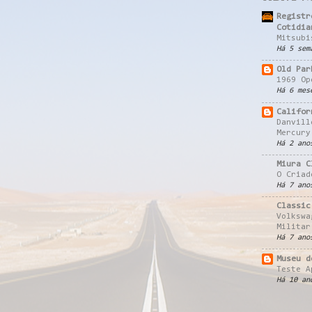
Registr
Cotidia
Mitsubi
Há 5 sem
Old Par
1969 Op
Há 6 mes
Califor
Danvill
Mercury
Há 2 ano
Miura C
O Criad
Há 7 ano
Classic
Volkswa
Militar
Há 7 ano
Museu d
Teste A
Há 10 an