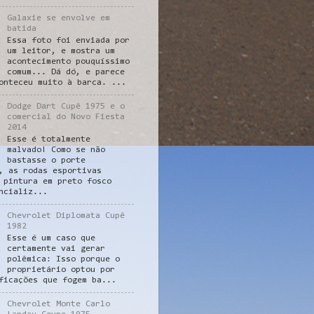
Galaxie se envolve em
batida
Essa foto foi enviada por
um leitor, e mostra um
acontecimento pouquíssimo
comum... Dá dó, e parece
onteceu muito à barca. ...
Dodge Dart Cupê 1975 e o
comercial do Novo Fiesta
2014
Esse é totalmente
malvado! Como se não
bastasse o porte
, as rodas esportivas
 pintura em preto fosco
ncializ...
Chevrolet Diplomata Cupê
1982
Esse é um caso que
certamente vai gerar
polêmica: Isso porque o
proprietário optou por
ficações que fogem ba...
Chevrolet Monte Carlo