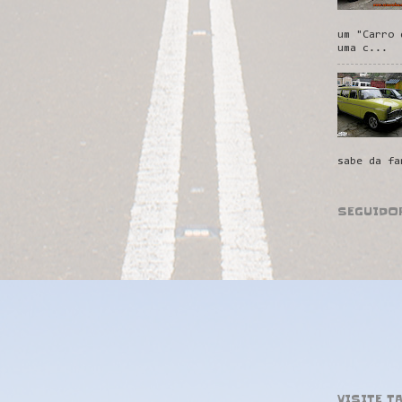
um "Carro 
uma c...
sabe da fa
SEGUIDO
VISITE T