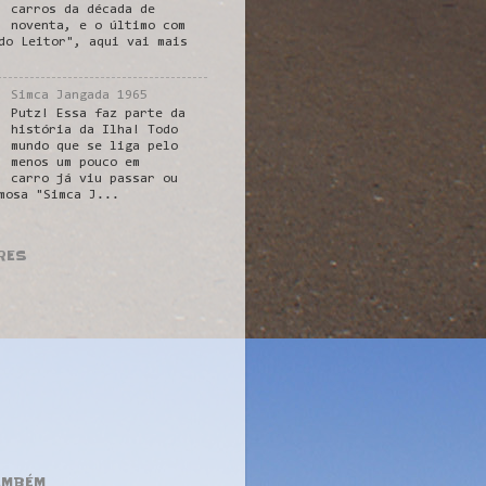
carros da década de
noventa, e o último com
do Leitor", aqui vai mais
Simca Jangada 1965
Putz! Essa faz parte da
história da Ilha! Todo
mundo que se liga pelo
menos um pouco em
carro já viu passar ou
mosa "Simca J...
RES
AMBÉM