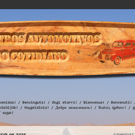
venidos! / Benvinguts! / Ongi etorri! / Bienvenue! / Benvenuti! 
Üdvözöljük! / Hoşgeldiniz! / Добро пожаловать! / Καλώς ήρθατε
/ வருக!
IRO DE 2025
COMPREI 