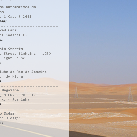
os Automotivos do
no
shi Galant 2001
anas
ked Cars.
el Kaddett L.
es
nia Streets
e Street Sighting - 1950
 Eight Coupe
s
lube do Rio de Janeiro
or do Miura
s
 Magazine
gen Fusca Policia
 RJ - Joaninha
s
o Dodge
pp Blogger
os