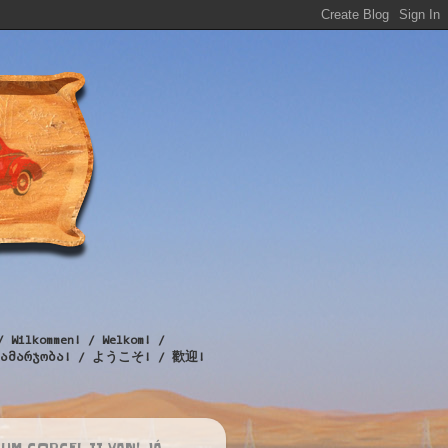
/ Wilkommen! / Welkom! /
! / გამარჯობა! / ようこそ! / 歡迎!
UM CORCEL II VAN! JÁ