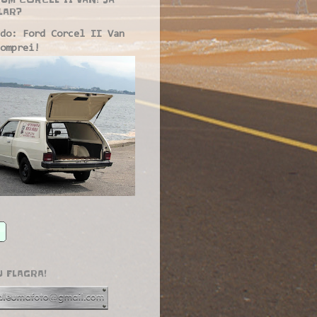
LAR?
do: Ford Corcel II Van
omprei!
U FLAGRA!