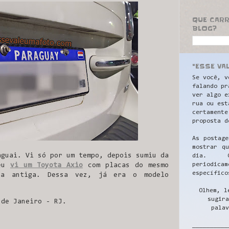
QUE CAR
BLOG?
"ESSE VA
Se você, v
falando pr
ver algo e
rua ou est
certamente
proposta d
As postage
mostrar q
aguai. Vi só por um tempo, depois sumiu da
dia. C
periodicam
 eu
vi um Toyota Axio
com placas do mesmo
específico
da antiga. Dessa vez, já era o modelo
Olhem, l
sugira
 de Janeiro - RJ.
palav
__________