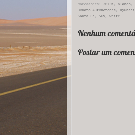
Marcadores:
2010s
,
blanco
,
Donato Automotores
,
Hyundai
Santa Fe
,
SUV
,
white
Nenhum comentá
Postar um comen