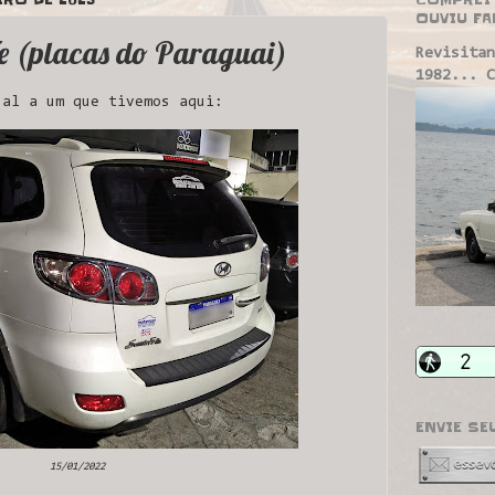
OUVIU FA
e (placas do Paraguai)
Revisitan
1982... C
al a um que tivemos aqui:
ENVIE SE
15/01/2022