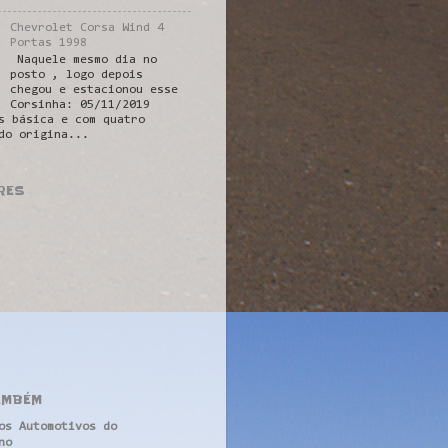
Chevrolet Corsa Wind 4
Portas 1998
Naquele mesmo dia no
posto , logo depois
chegou e estacionou esse
Corsinha: 05/11/2019
s básica e com quatro
do origina...
RES
AMBÉM
os Automotivos do
no