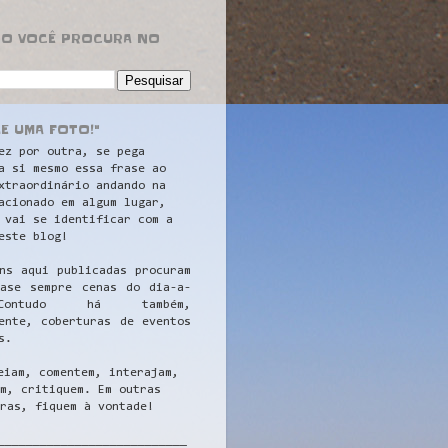
RO VOCÊ PROCURA NO
LE UMA FOTO!"
ez por outra, se pega
a si mesmo essa frase ao
xtraordinário andando na
acionado em algum lugar,
 vai se identificar com a
este blog!
ns aqui publicadas procuram
uase sempre cenas do dia-a-
ontudo há também,
ente, coberturas de eventos
s.
eiam, comentem, interajam,
m, critiquem. Em outras
ras, fiquem à vontade!
__
_________________________