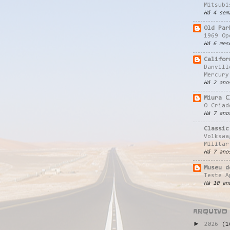
Mitsubi
Há 4 sem
Old Par
1969 Op
Há 6 mes
Califor
Danvill
Mercury
Há 2 ano
Miura C
O Criad
Há 7 ano
Classic
Volkswa
Militar
Há 7 ano
Museu d
Teste A
Há 10 an
ARQUIVO
►
2026
(1