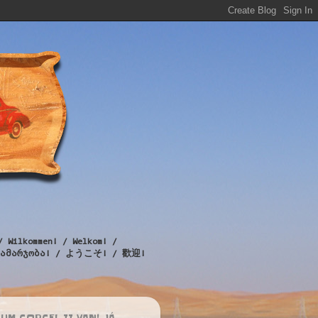
/ Wilkommen! / Welkom! /
! / გამარჯობა! / ようこそ! / 歡迎!
UM CORCEL II VAN! JÁ