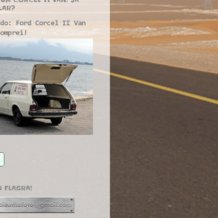
LAR?
do: Ford Corcel II Van
omprei!
U FLAGRA!