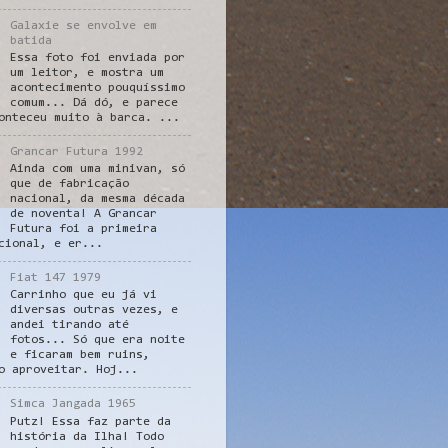
Galaxie se envolve em
batida
Essa foto foi enviada por
um leitor, e mostra um
acontecimento pouquíssimo
comum... Dá dó, e parece
onteceu muito à barca. ...
Grancar Futura 1992
Ainda com uma minivan, só
que de fabricação
nacional, da mesma década
de noventa! A Grancar
Futura foi a primeira
cional, e er...
Fiat 147 1979
Carrinho que eu já vi
diversas outras vezes, e
andei tirando até
fotos... Só que era noite
e ficaram bem ruins,
o aproveitar. Hoj...
Simca Jangada 1965
Putz! Essa faz parte da
história da Ilha! Todo