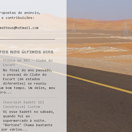
ropostas de anúncio,
 e contribuições:
matheus@hotmail.com
___________________________
STOS NOS ÚLTIMOS DIAS
Trinca de XR3 - Clube do
Escort
No final do ano passado,
o pessoal do Clube do
Escort (de estados
diferentes) se reuniu
um bom tempo. Um deles, meu
pro...
Chevrolet Kadett GSI
Conversível Custom
Vi esse Kadett no sábado,
quando fui ao
supermercado à noite.
"Bertone" Chama bastante
 por vários...