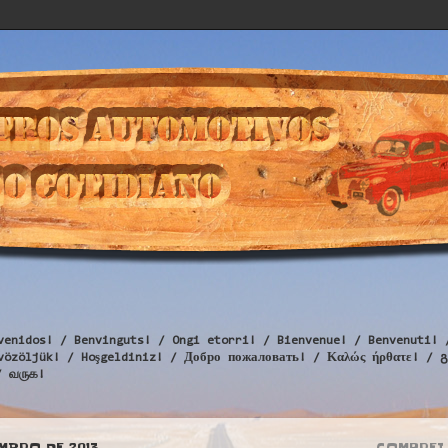
venidos! / Benvinguts! / Ongi etorri! / Bienvenue! / Benvenuti! 
Üdvözöljük! / Hoşgeldiniz! / Добро пожаловать! / Καλώς ήρθατε
/ வருக!
EMBRO DE 2013
COMPREI 