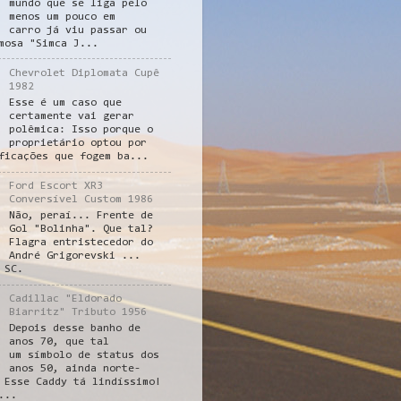
mundo que se liga pelo
menos um pouco em
carro já viu passar ou
mosa "Simca J...
Chevrolet Diplomata Cupê
1982
Esse é um caso que
certamente vai gerar
polêmica: Isso porque o
proprietário optou por
ficações que fogem ba...
Ford Escort XR3
Conversível Custom 1986
Não, peraí... Frente de
Gol "Bolinha". Que tal?
Flagra entristecedor do
André Grigorevski ...
 SC.
Cadillac "Eldorado
Biarritz" Tributo 1956
Depois desse banho de
anos 70, que tal
um símbolo de status dos
anos 50, ainda norte-
 Esse Caddy tá lindíssimo!
...