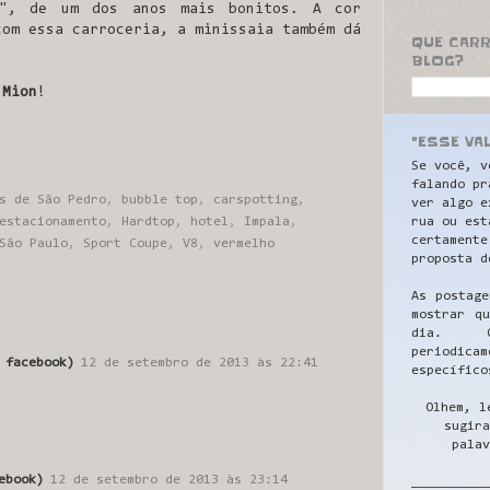
", de um dos anos mais bonitos. A cor
com essa carroceria, a minissaia também dá
QUE CAR
BLOG?
 Mion
!
.
"ESSE VA
Se você, v
falando pr
s de São Pedro
,
bubble top
,
carspotting
,
ver algo e
rua ou est
estacionamento
,
Hardtop
,
hotel
,
Impala
,
certamente
São Paulo
,
Sport Coupe
,
V8
,
vermelho
proposta d
As postage
mostrar q
dia. C
periodicam
 facebook)
12 de setembro de 2013 às 22:41
específico
Olhem, l
sugira
palav
ebook)
12 de setembro de 2013 às 23:14
__________