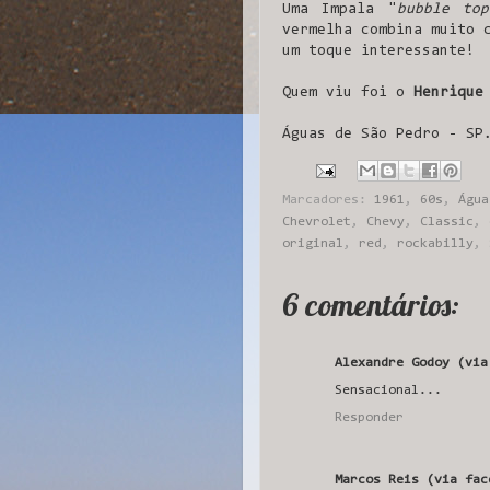
Uma Impala "
bubble top
vermelha combina muito 
um toque interessante!
Quem viu foi o
Henrique
Águas de São Pedro - SP
Marcadores:
1961
,
60s
,
Água
Chevrolet
,
Chevy
,
Classic
,
original
,
red
,
rockabilly
,
6 comentários:
Alexandre Godoy (via
Sensacional...
Responder
Marcos Reis (via fac