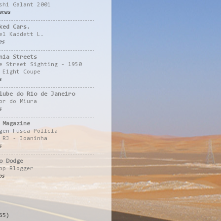
shi Galant 2001
anas
ked Cars.
el Kaddett L.
es
nia Streets
e Street Sighting - 1950
 Eight Coupe
s
lube do Rio de Janeiro
or do Miura
s
 Magazine
gen Fusca Policia
 RJ - Joaninha
s
o Dodge
pp Blogger
os
65)