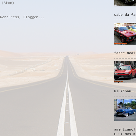
 (Atom)
sabe da fa
fazer modi
Blumenau -
americano?
É um dos m