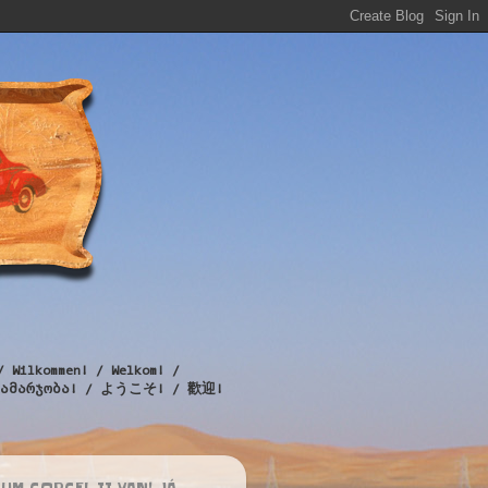
/ Wilkommen! / Welkom! /
! / გამარჯობა! / ようこそ! / 歡迎!
UM CORCEL II VAN! JÁ