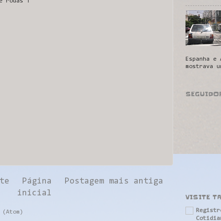
e rodas !
Espanha e 
mostrava u
SEGUIDO
te
Página
Postagem mais antiga
inicial
VISITE T
Registr
 (Atom)
Cotidia