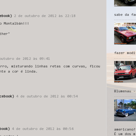
sabe da fa
ebook)
2 de outubro de 2012 às 22:18
o Montalbán!!!
ther"
fazer modi
outubro de 2012 às 09:41
arro, misturando linhas retas com curvas, ficou
nte a cor é linda.
Blumenau -
cebook)
4 de outubro de 2012 às 00:54
book)
4 de outubro de 2012 às 00:54
americano?
É um dos m