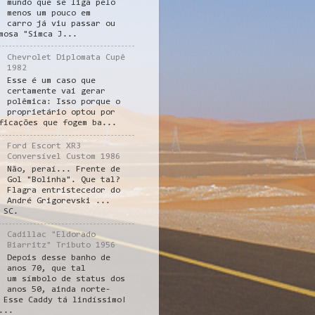
mundo que se liga pelo
menos um pouco em
carro já viu passar ou
mosa "Simca J...
Chevrolet Diplomata Cupê
1982
Esse é um caso que
certamente vai gerar
polêmica: Isso porque o
proprietário optou por
ficações que fogem ba...
Ford Escort XR3
Conversível Custom 1986
Não, peraí... Frente de
Gol "Bolinha". Que tal?
Flagra entristecedor do
André Grigorevski ...
 SC.
Cadillac "Eldorado
Biarritz" Tributo 1956
Depois desse banho de
anos 70, que tal
um símbolo de status dos
anos 50, ainda norte-
 Esse Caddy tá lindíssimo!
...