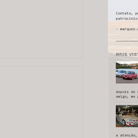
Contato, p
patrocínio
- marques.
__________
MAIS VI
depois de 
amigo, me 
a atenção,