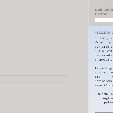
QUE CAR
BLOG?
"ESSE VA
Se você, v
falando pr
ver algo e
rua ou est
certamente
proposta d
As postage
mostrar q
dia. C
periodicam
específico
Olhem, l
sugira
palav
__________