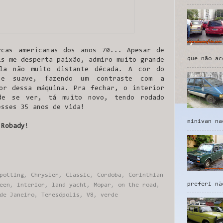
rcas americanas dos anos 70... Apesar de
que não ac
is me desperta paixão, admiro muito grande
ela não muito distante década. A cor do
e suave, fazendo um contraste com a
or dessa máquina. Pra fechar, o interior
de se ver, tá muito novo, tendo rodado
esses 35 anos de vida!
minivan na
 Robady
!
potting
,
Chrysler
,
Classic
,
Cordoba
,
Corinthian
preferi nã
een
,
interior
,
land yacht
,
Mopar
,
on the road
,
de Janeiro
,
Teresópolis
,
V8
,
verde