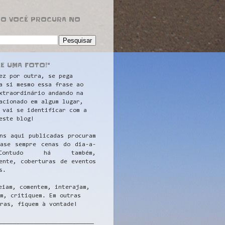
RO VOCÊ PROCURA NO
LE UMA FOTO!"
ez por outra, se pega
a si mesmo essa frase ao
xtraordinário andando na
acionado em algum lugar,
 vai se identificar com a
este blog!
ns aqui publicadas procuram
uase sempre cenas do dia-a-
ontudo há também,
ente, coberturas de eventos
s.
eiam, comentem, interajam,
m, critiquem. Em outras
ras, fiquem à vontade!
__
_________________________