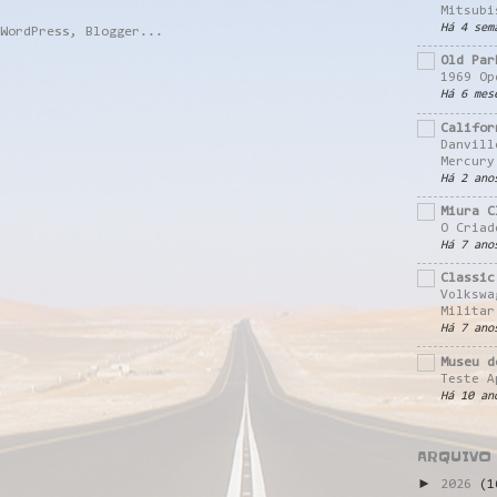
Mitsubi
Há 4 sem
Old Par
1969 Op
Há 6 mes
Califor
Danvill
Mercury
Há 2 ano
Miura C
O Criad
Há 7 ano
Classic
Volkswa
Militar
Há 7 ano
Museu d
Teste A
Há 10 an
ARQUIVO
►
2026
(1