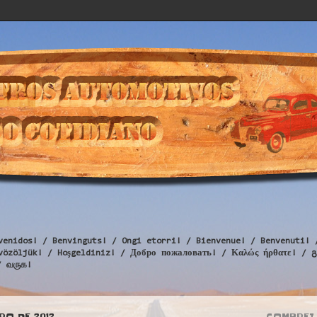
venidos! / Benvinguts! / Ongi etorri! / Bienvenue! / Benvenuti! 
Üdvözöljük! / Hoşgeldiniz! / Добро пожаловать! / Καλώς ήρθατε
/ வருக!
RO DE 2012
COMPREI 