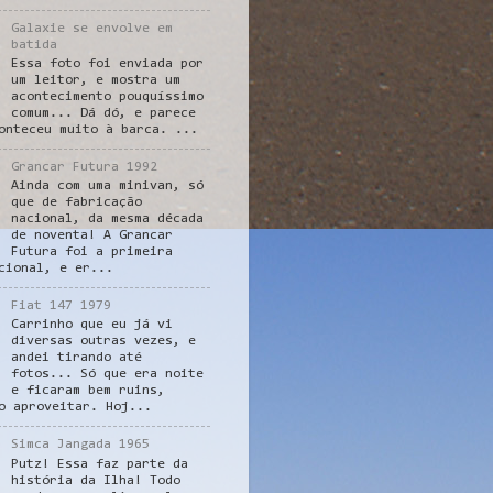
Galaxie se envolve em
batida
Essa foto foi enviada por
um leitor, e mostra um
acontecimento pouquíssimo
comum... Dá dó, e parece
onteceu muito à barca. ...
Grancar Futura 1992
Ainda com uma minivan, só
que de fabricação
nacional, da mesma década
de noventa! A Grancar
Futura foi a primeira
cional, e er...
Fiat 147 1979
Carrinho que eu já vi
diversas outras vezes, e
andei tirando até
fotos... Só que era noite
e ficaram bem ruins,
o aproveitar. Hoj...
Simca Jangada 1965
Putz! Essa faz parte da
história da Ilha! Todo