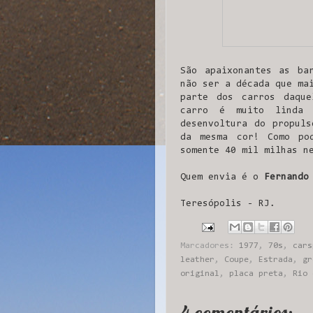
São apaixonantes as ba
não ser a década que ma
parte dos carros daqu
carro é muito linda 
desenvoltura do propuls
da mesma cor! Como po
somente 40 mil milhas n
Quem envia é o
Fernando
Teresópolis - RJ.
Marcadores:
1977
,
70s
,
cars
leather
,
Coupe
,
Estrada
,
gr
original
,
placa preta
,
Rio 
4 comentários: