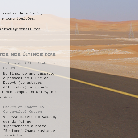
ropostas de anúncio,
 e contribuições:
matheus@hotmail.com
___________________________
STOS NOS ÚLTIMOS DIAS
Trinca de XR3 - Clube do
Escort
No final do ano passado,
o pessoal do Clube do
Escort (de estados
diferentes) se reuniu
um bom tempo. Um deles, meu
pro...
Chevrolet Kadett GSI
Conversível Custom
Vi esse Kadett no sábado,
quando fui ao
supermercado à noite.
"Bertone" Chama bastante
 por vários...