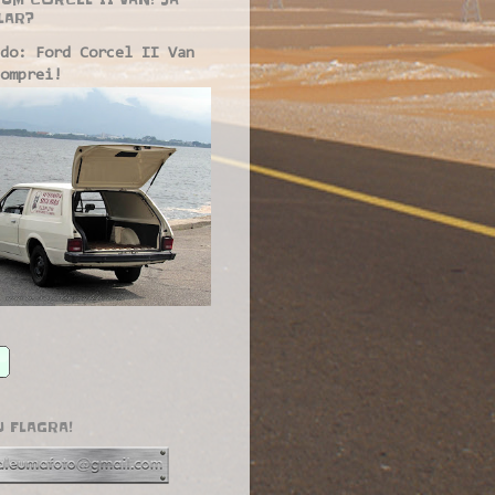
LAR?
do: Ford Corcel II Van
omprei!
U FLAGRA!