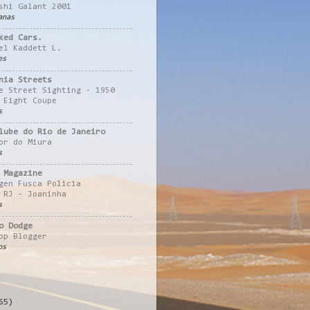
shi Galant 2001
anas
ked Cars.
el Kaddett L.
es
nia Streets
e Street Sighting - 1950
 Eight Coupe
s
lube do Rio de Janeiro
or do Miura
s
 Magazine
gen Fusca Policia
 RJ - Joaninha
s
o Dodge
pp Blogger
os
65)