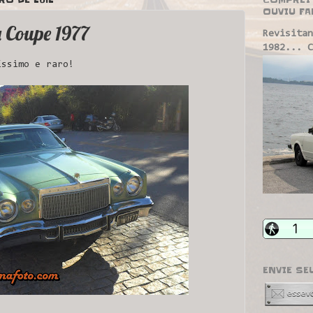
OUVIU FA
 Coupe 1977
Revisitan
1982... C
íssimo e raro!
ENVIE SE