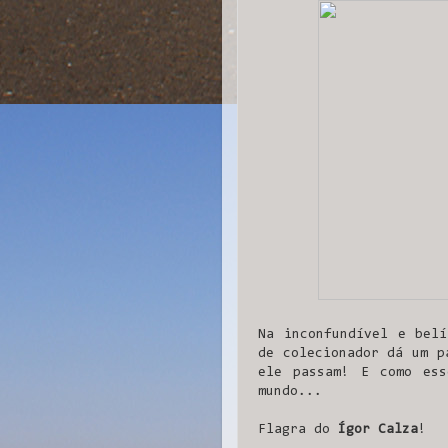
Na inconfundível e belí
de colecionador dá um p
ele passam! E como es
mundo...
Flagra do
Ígor Calza
!