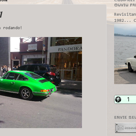
OUVIU FA
1
Revisitan
1982... C
a rodando!
ENVIE SE