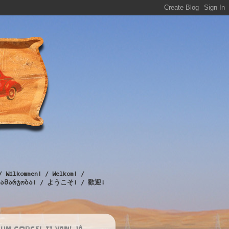
/ Wilkommen! / Welkom! /
! / გამარჯობა! / ようこそ! / 歡迎!
UM CORCEL II VAN! JÁ