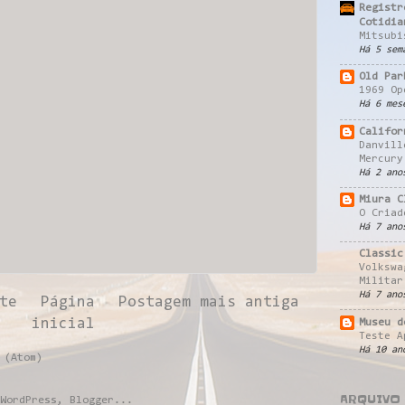
Registr
Cotidia
Mitsubi
Há 5 sem
Old Par
1969 Op
Há 6 mes
Califor
Danvill
Mercury
Há 2 ano
Miura C
O Criad
Há 7 ano
Classic
Volkswa
Militar
Há 7 ano
te
Página
Postagem mais antiga
inicial
Museu d
Teste A
Há 10 an
 (Atom)
ARQUIVO