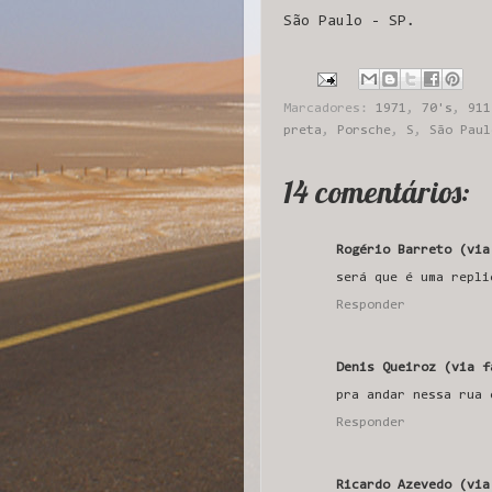
São Paulo - SP.
Marcadores:
1971
,
70's
,
911
preta
,
Porsche
,
S
,
São Paul
14 comentários:
Rogério Barreto (via
será que é uma repli
Responder
Denis Queiroz (via f
pra andar nessa rua 
Responder
Ricardo Azevedo (via