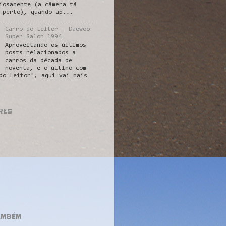
iosamente (a câmera tá
 perto), quando ap...
Carro do Leitor - Daewoo
Super Salon 1994
Aproveitando os últimos
posts relacionados a
carros da década de
noventa, e o último com
do Leitor", aqui vai mais
RES
AMBÉM