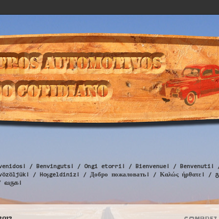
venidos! / Benvinguts! / Ongi etorri! / Bienvenue! / Benvenuti! 
Üdvözöljük! / Hoşgeldiniz! / Добро пожаловать! / Καλώς ήρθατε
/ வருக!
2012
COMPREI 