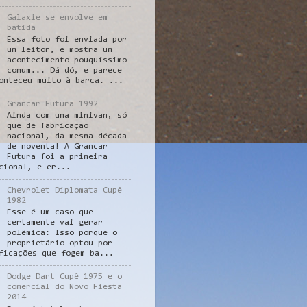
Galaxie se envolve em
batida
Essa foto foi enviada por
um leitor, e mostra um
acontecimento pouquíssimo
comum... Dá dó, e parece
onteceu muito à barca. ...
Grancar Futura 1992
Ainda com uma minivan, só
que de fabricação
nacional, da mesma década
de noventa! A Grancar
Futura foi a primeira
cional, e er...
Chevrolet Diplomata Cupê
1982
Esse é um caso que
certamente vai gerar
polêmica: Isso porque o
proprietário optou por
ficações que fogem ba...
Dodge Dart Cupê 1975 e o
comercial do Novo Fiesta
2014