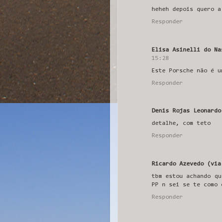
heheh depois quero a
Responder
Elisa Asinelli do Na
15:28
Este Porsche não é u
Responder
Denis Rojas Leonardo
detalhe, com teto
Responder
Ricardo Azevedo (via
tbm estou achando qu
PP n sei se te como 
Responder