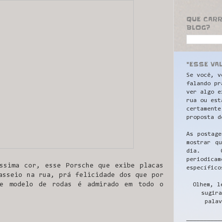
QUE CAR
BLOG?
"ESSE VA
Se você, v
falando pr
ver algo e
rua ou est
certamente
proposta d
As postage
mostrar q
dia. C
periodicam
ssima cor, esse Porsche que exibe placas
específico
asseio na rua, prá felicidade dos que por
se modelo de rodas é admirado em todo o
Olhem, l
sugira
palav
__________