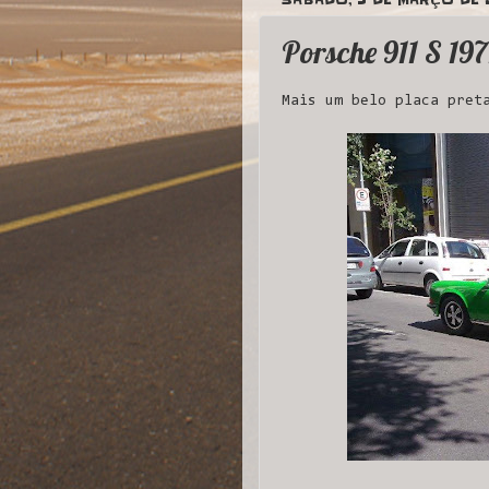
Porsche 911 S 197
Mais um belo placa pret