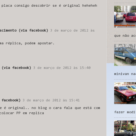
 placa consigo descobrir se é original heheheh
scimento (via facebook)
3 de março de 2012 às
que não ac
ma réplica, podem apostar.
 (via facebook)
3 de março de 2012 às 15:40
minivan na
 facebook)
3 de março de 2012 às 15:41
e é original.. no blog o cara fala que está com
fazer modi
colocar PP em replica