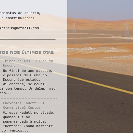
ropostas de anúncio,
 e contribuições:
matheus@hotmail.com
___________________________
STOS NOS ÚLTIMOS DIAS
Trinca de XR3 - Clube do
Escort
No final do ano passado,
o pessoal do Clube do
Escort (de estados
diferentes) se reuniu
um bom tempo. Um deles, meu
pro...
Chevrolet Kadett GSI
Conversível Custom
Vi esse Kadett no sábado,
quando fui ao
supermercado à noite.
"Bertone" Chama bastante
 por vários...