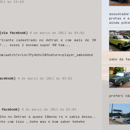
012 às 19:10
assustador
pretas e a
ainda pote
(via facebook)
4 de março de 2012 às 03:02
ricante cadastrado no detran e com mais de 30
P... esses 2 envemo super 90 tem...
om/watch?v=Lnc3Yy4zhvI&feature=player_embedded
sabe da fa
acebook)
4 de março de 2012 às 03:02
preferi nã
 facebook)
4 de março de 2012 às 03:03
lho no Detran a quase 10anos rs n sabia dessa..
nte com isso ..hehe mas e bom saber hehehe