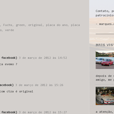
Contato, p
patrocínio
- marques.
,
Fuchs
,
green
,
original
,
placa do ano
,
placa
o
,
verde
__________
MAIS VI
 facebook)
3 de março de 2012 às 14:52
ca evemo ?
depois de 
amigo, me 
acebook)
3 de março de 2012 às 15:26
com ctza é original
a atenção,
 facebook)
3 de março de 2012 às 15:27