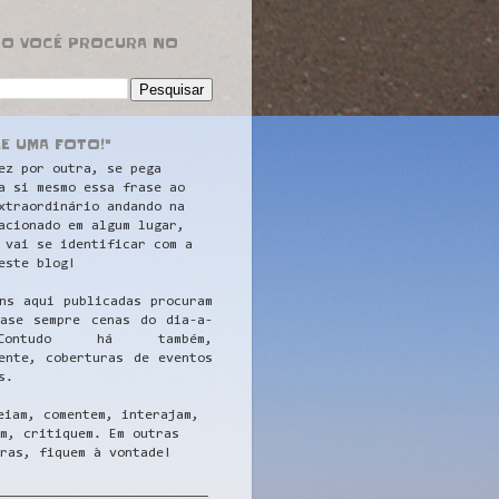
RO VOCÊ PROCURA NO
LE UMA FOTO!"
ez por outra, se pega
a si mesmo essa frase ao
xtraordinário andando na
acionado em algum lugar,
 vai se identificar com a
este blog!
ns aqui publicadas procuram
uase sempre cenas do dia-a-
ontudo há também,
ente, coberturas de eventos
s.
eiam, comentem, interajam,
m, critiquem. Em outras
ras, fiquem à vontade!
__
_________________________