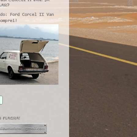
LAR?
do: Ford Corcel II Van
omprei!
U FLAGRA!