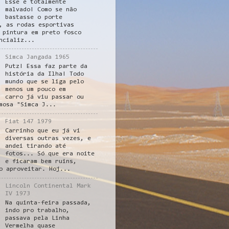
Esse é totalmente
malvado! Como se não
bastasse o porte
, as rodas esportivas
 pintura em preto fosco
ncializ...
Simca Jangada 1965
Putz! Essa faz parte da
história da Ilha! Todo
mundo que se liga pelo
menos um pouco em
carro já viu passar ou
mosa "Simca J...
Fiat 147 1979
Carrinho que eu já vi
diversas outras vezes, e
andei tirando até
fotos... Só que era noite
e ficaram bem ruins,
o aproveitar. Hoj...
Lincoln Continental Mark
IV 1973
Na quinta-feira passada,
indo pro trabalho,
passava pela Linha
Vermelha quase