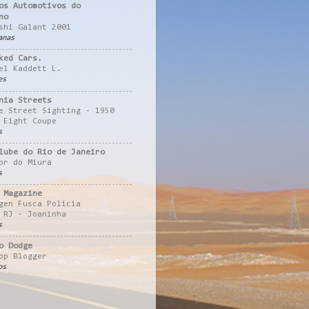
os Automotivos do
no
shi Galant 2001
anas
ked Cars.
el Kaddett L.
es
nia Streets
e Street Sighting - 1950
 Eight Coupe
s
lube do Rio de Janeiro
or do Miura
s
 Magazine
gen Fusca Policia
 RJ - Joaninha
s
o Dodge
pp Blogger
os