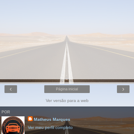
‹
›
Página inicial
Ver versão para a web
POR
Matheus Marques
Ver meu perfil completo