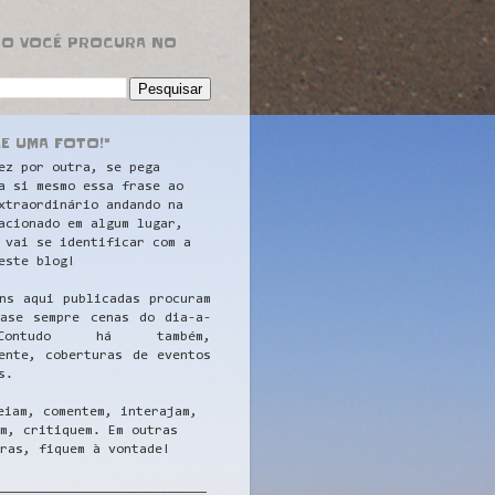
RO VOCÊ PROCURA NO
LE UMA FOTO!"
ez por outra, se pega
a si mesmo essa frase ao
xtraordinário andando na
acionado em algum lugar,
 vai se identificar com a
este blog!
ns aqui publicadas procuram
uase sempre cenas do dia-a-
ontudo há também,
ente, coberturas de eventos
s.
eiam, comentem, interajam,
m, critiquem. Em outras
ras, fiquem à vontade!
__
_________________________