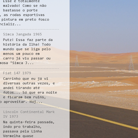
Esse é totalmente
malvado! Como se não
bastasse o porte
, as rodas esportivas
 pintura em preto fosco
ncializ...
Simca Jangada 1965
Putz! Essa faz parte da
história da Ilha! Todo
mundo que se liga pelo
menos um pouco em
carro já viu passar ou
mosa "Simca J...
Fiat 147 1979
Carrinho que eu já vi
diversas outras vezes, e
andei tirando até
fotos... Só que era noite
e ficaram bem ruins,
o aproveitar. Hoj...
Lincoln Continental Mark
IV 1973
Na quinta-feira passada,
indo pro trabalho,
passava pela Linha
Vermelha quase