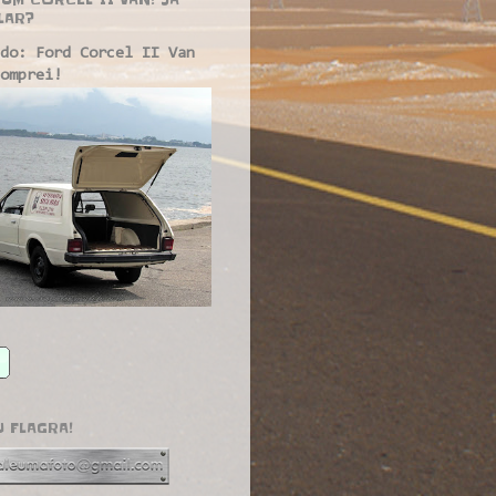
LAR?
do: Ford Corcel II Van
omprei!
U FLAGRA!