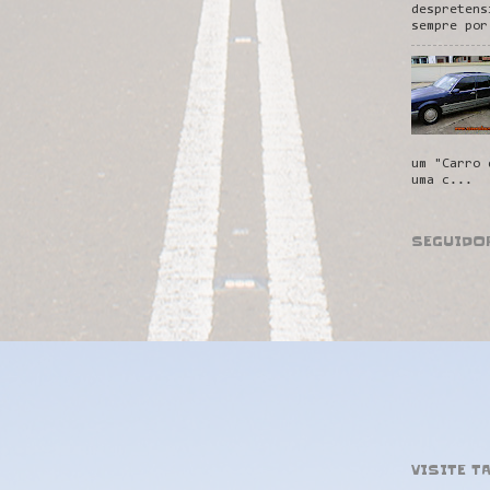
despretens
sempre por
um "Carro 
uma c...
SEGUIDO
VISITE T