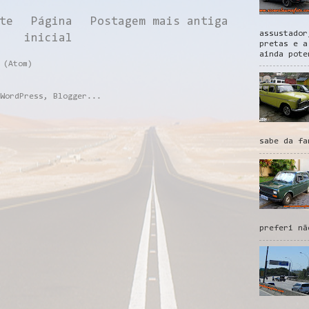
te
Página
Postagem mais antiga
assustador
inicial
pretas e a
ainda pote
 (Atom)
sabe da fa
preferi nã