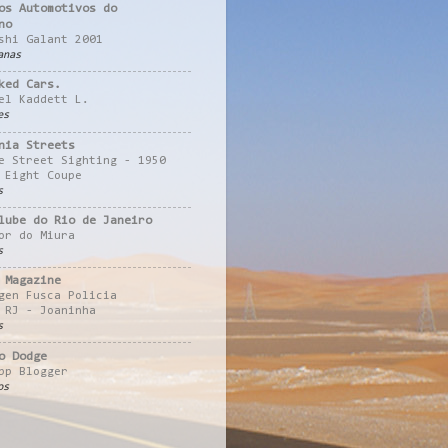
os Automotivos do
no
shi Galant 2001
anas
ked Cars.
el Kaddett L.
es
nia Streets
e Street Sighting - 1950
 Eight Coupe
s
lube do Rio de Janeiro
or do Miura
s
 Magazine
gen Fusca Policia
 RJ - Joaninha
s
o Dodge
pp Blogger
os