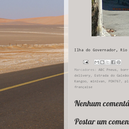
Ilha do Governador, Rio
Marcadores:
ABC Pneus
,
borr
delivery
,
Estrada do Galeão
Kangoo
,
minivan
,
PDH767
,
pl
française
Nenhum comentá
Postar um comen