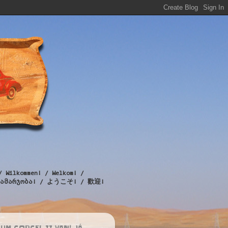
/ Wilkommen! / Welkom! /
! / გამარჯობა! / ようこそ! / 歡迎!
UM CORCEL II VAN! JÁ