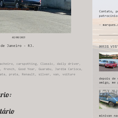
Contato, p
patrocínio
- marques.
__________
02/08/2025
MAIS VI
 de Janeiro - RJ.
acheiro
,
carspotting
,
Classic
,
daily driver
,
,
french
,
Good Year
,
Guarabu
,
Jardim Carioca
,
ata
,
prata
,
Renault
,
silver
,
van
,
voiture
depois de 
amigo, me 
rio:
tário
minivan na