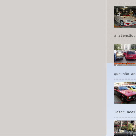
a atenção,
que não ac
fazer modi