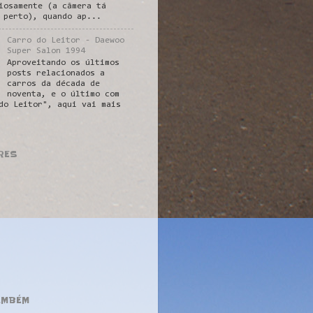
iosamente (a câmera tá
 perto), quando ap...
Carro do Leitor - Daewoo
Super Salon 1994
Aproveitando os últimos
posts relacionados a
carros da década de
noventa, e o último com
do Leitor", aqui vai mais
RES
AMBÉM