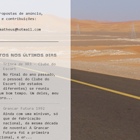
ropostas de anúncio,
 e contribuições:
matheus@hotmail.com
___________________________
STOS NOS ÚLTIMOS DIAS
Trinca de XR3 - Clube do
Escort
No final do ano passado,
o pessoal do Clube do
Escort (de estados
diferentes) se reuniu
um bom tempo. Um deles, meu
pro...
Grancar Futura 1992
Ainda com uma minivan, só
que de fabricação
nacional, da mesma década
de noventa! A Grancar
Futura foi a primeira
cional, e er...