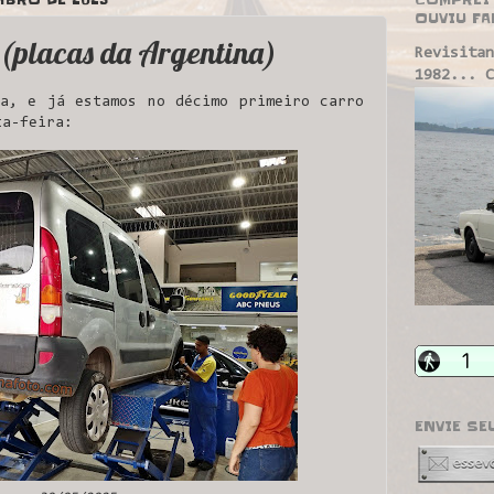
OUVIU FA
(placas da Argentina)
Revisitan
1982... C
a, e já estamos no décimo primeiro carro
ta-feira:
ENVIE SE