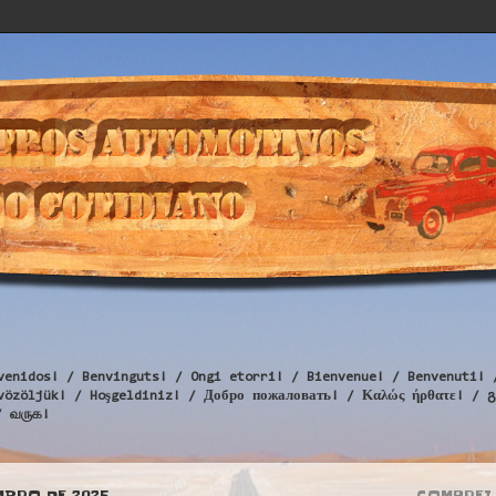
venidos! / Benvinguts! / Ongi etorri! / Bienvenue! / Benvenuti! 
Üdvözöljük! / Hoşgeldiniz! / Добро пожаловать! / Καλώς ήρθατε
/ வருக!
MBRO DE 2025
COMPREI 