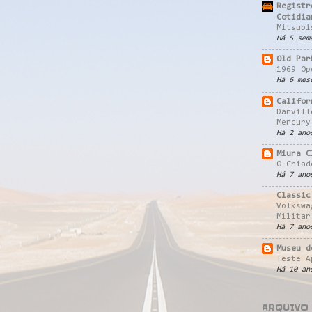
Registr
Cotidia
Mitsubi
Há 5 sem
Old Par
1969 Op
Há 6 mes
Califor
Danvill
Mercury
Há 2 ano
Miura C
O Criad
Há 7 ano
Classic
Volkswa
Militar
Há 7 ano
Museu d
Teste A
Há 10 an
ARQUIVO