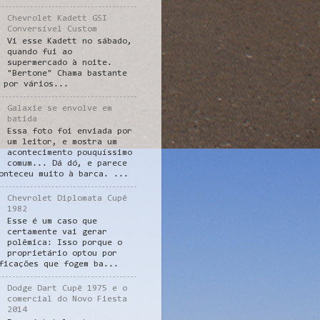
Chevrolet Kadett GSI
Conversível Custom
Vi esse Kadett no sábado,
quando fui ao
supermercado à noite.
"Bertone" Chama bastante
 por vários...
Galaxie se envolve em
batida
Essa foto foi enviada por
um leitor, e mostra um
acontecimento pouquíssimo
comum... Dá dó, e parece
onteceu muito à barca. ...
Chevrolet Diplomata Cupê
1982
Esse é um caso que
certamente vai gerar
polêmica: Isso porque o
proprietário optou por
ficações que fogem ba...
Dodge Dart Cupê 1975 e o
comercial do Novo Fiesta
2014