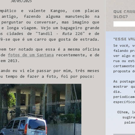
30/05/2025
QUE CAR
pático e valente Kangoo, com placas
BLOG?
 antigo, fazendo alguma manutenção na
 perguntar ou conversar, mas imagino que
 e longa viagem. Vejo um bagageiro grande
as cidades de "Tandil -
Ruta
226" e de
"ESSE VA
Vê-se que é um carro que gosta de estrada.
Se você, v
vem ter notado que essa é a mesma oficina
falando pr
s de
fotos de um Santana
recentemente, e de
ver algo e
em 2013.
rua ou est
certamente
uando eu vi ele passar por mim, três meses
proposta d
eu tempo de fazer a foto, foi por pouco:
As postage
mostrar q
dia. C
periodicam
específico
Olhem, l
sugira
palav
__________