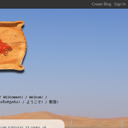
/ Wilkommen! / Welkom! /
! / გამარჯობა! / ようこそ! / 歡迎!
UM CORCEL II VAN! JÁ