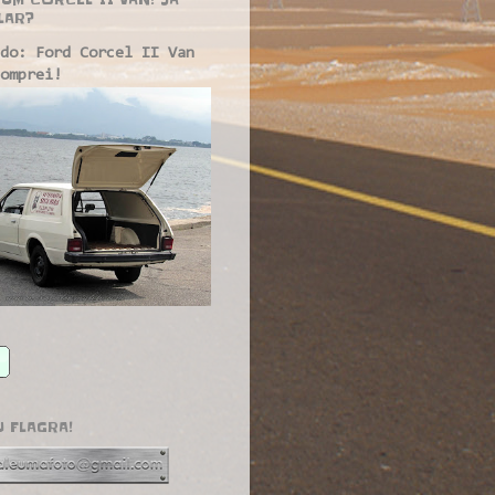
LAR?
do: Ford Corcel II Van
omprei!
U FLAGRA!