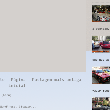
a atenção,
que não ac
te
Página
Postagem mais antiga
inicial
fazer modi
 (Atom)