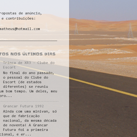
ropostas de anúncio,
 e contribuições:
matheus@hotmail.com
___________________________
STOS NOS ÚLTIMOS DIAS
Trinca de XR3 - Clube do
Escort
No final do ano passado,
o pessoal do Clube do
Escort (de estados
diferentes) se reuniu
um bom tempo. Um deles, meu
pro...
Grancar Futura 1992
Ainda com uma minivan, só
que de fabricação
nacional, da mesma década
de noventa! A Grancar
Futura foi a primeira
cional, e er...