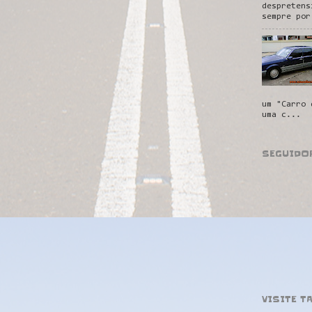
despretens
sempre por
um "Carro 
uma c...
SEGUIDO
VISITE T