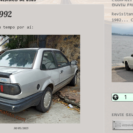
OUVIU FA
1992
Revisitan
1982... C
 tempo por aí:
ENVIE SE
30/05/2025