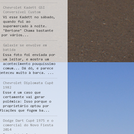
Chevrolet Kadett GSI
Conversível Custom
Vi esse Kadett no sábado,
quando fui ao
supermercado à noite.
"Bertone" Chama bastante
 por vários...
Galaxie se envolve em
batida
Essa foto foi enviada por
um leitor, e mostra um
acontecimento pouquíssimo
comum... Dá dó, e parece
onteceu muito à barca. ...
Chevrolet Diplomata Cupê
1982
Esse é um caso que
certamente vai gerar
polêmica: Isso porque o
proprietário optou por
ficações que fogem ba...
Dodge Dart Cupê 1975 e o
comercial do Novo Fiesta
2014