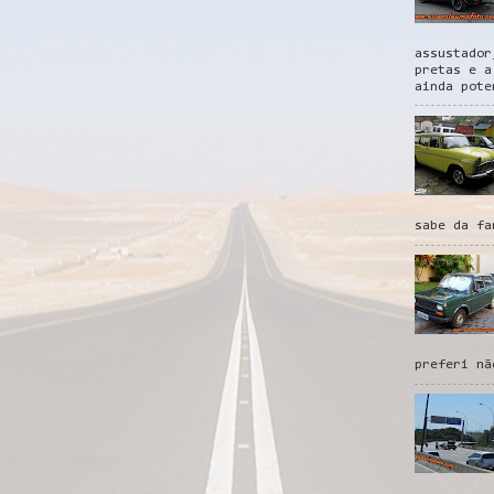
assustador
pretas e a
ainda pote
sabe da fa
preferi nã