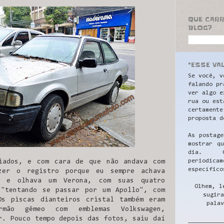
QUE CAR
BLOG?
"ESSE VA
Se você, v
falando pr
ver algo e
rua ou est
certamente
proposta d
As postage
mostrar q
dia. C
periodicam
iados, e com cara de que não andava com
específico
azer o registro porque eu sempre achava
a e olhava um Verona, com suas quatro
Olhem, l
 "tentando se passar por um Apollo", com
sugira
Os piscas dianteiros cristal também eram
palav
rmão gêmeo com emblemas Volkswagen,
r. Pouco tempo depois das fotos, saiu daí
__________