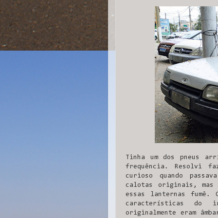
Tinha um dos pneus arr
frequência. Resolvi f
curioso quando passav
calotas originais, mas
essas lanternas fumê. 
características do i
originalmente eram âmba