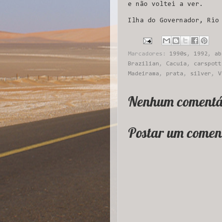
e não voltei a ver.
Ilha do Governador, Rio
Marcadores:
1990s
,
1992
,
ab
Brazilian
,
Cacuia
,
carspott
Madeirama
,
prata
,
silver
,
V
Nenhum comentá
Postar um comen