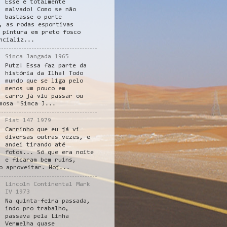
Esse é totalmente
malvado! Como se não
bastasse o porte
, as rodas esportivas
 pintura em preto fosco
ncializ...
Simca Jangada 1965
Putz! Essa faz parte da
história da Ilha! Todo
mundo que se liga pelo
menos um pouco em
carro já viu passar ou
mosa "Simca J...
Fiat 147 1979
Carrinho que eu já vi
diversas outras vezes, e
andei tirando até
fotos... Só que era noite
e ficaram bem ruins,
o aproveitar. Hoj...
Lincoln Continental Mark
IV 1973
Na quinta-feira passada,
indo pro trabalho,
passava pela Linha
Vermelha quase