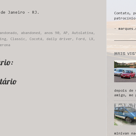
 de Janeiro - RJ.
Contato, p
patrocínio
- marques.
andonado
,
abandoned
,
anos 90
,
AP
,
Autolatina
,
__________
ing
,
Classic
,
Cocotá
,
daily driver
,
Ford
,
LX
,
erona
MAIS VI
rio:
tário
depois de 
amigo, me 
minivan na