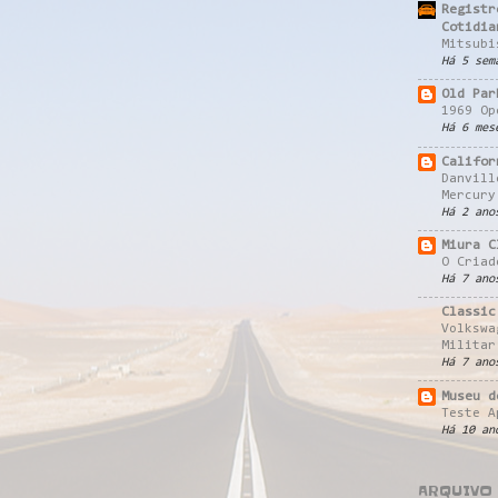
Registr
Cotidia
Mitsubi
Há 5 sem
Old Par
1969 Op
Há 6 mes
Califor
Danvill
Mercury
Há 2 ano
Miura C
O Criad
Há 7 ano
Classic
Volkswa
Militar
Há 7 ano
Museu d
Teste A
Há 10 an
ARQUIVO