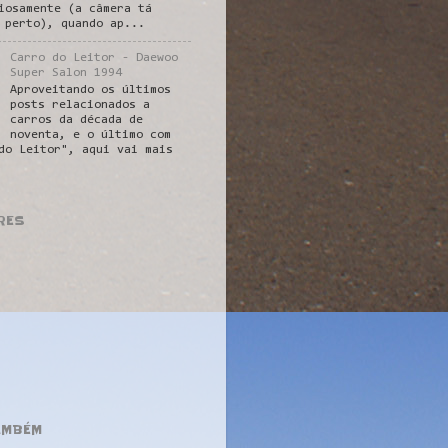
iosamente (a câmera tá
 perto), quando ap...
Carro do Leitor - Daewoo
Super Salon 1994
Aproveitando os últimos
posts relacionados a
carros da década de
noventa, e o último com
do Leitor", aqui vai mais
RES
AMBÉM