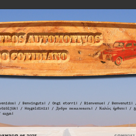
venidos! / Benvinguts! / Ongi etorri! / Bienvenue! / Benvenuti! 
Üdvözöljük! / Hoşgeldiniz! / Добро пожаловать! / Καλώς ήρθατε
/ வருக!
OVEMBRO DE 2025
COMPREI 