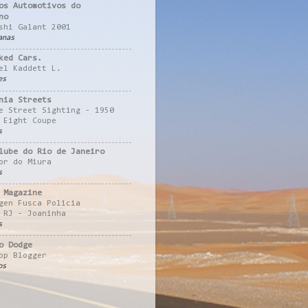
os Automotivos do
no
shi Galant 2001
anas
ked Cars.
el Kaddett L.
es
nia Streets
e Street Sighting - 1950
 Eight Coupe
s
lube do Rio de Janeiro
or do Miura
s
 Magazine
gen Fusca Policia
 RJ - Joaninha
s
o Dodge
pp Blogger
os