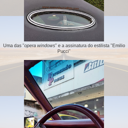
Uma das "
opera windows
" e a assinatura do estilista "Emilio
Pucci"