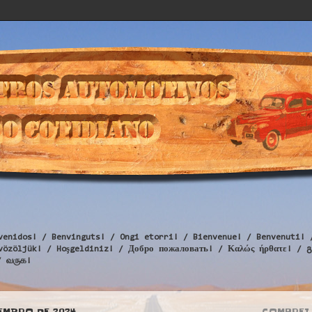
venidos! / Benvinguts! / Ongi etorri! / Bienvenue! / Benvenuti! 
Üdvözöljük! / Hoşgeldiniz! / Добро пожаловать! / Καλώς ήρθατε
/ வருக!
ZEMBRO DE 2024
COMPREI 