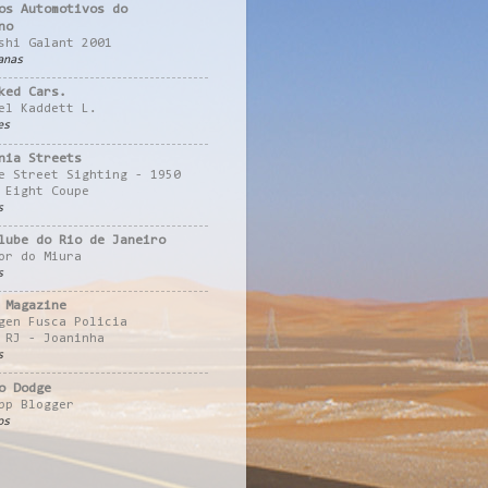
os Automotivos do
no
shi Galant 2001
anas
ked Cars.
el Kaddett L.
es
nia Streets
e Street Sighting - 1950
 Eight Coupe
s
lube do Rio de Janeiro
or do Miura
s
 Magazine
gen Fusca Policia
 RJ - Joaninha
s
o Dodge
pp Blogger
os