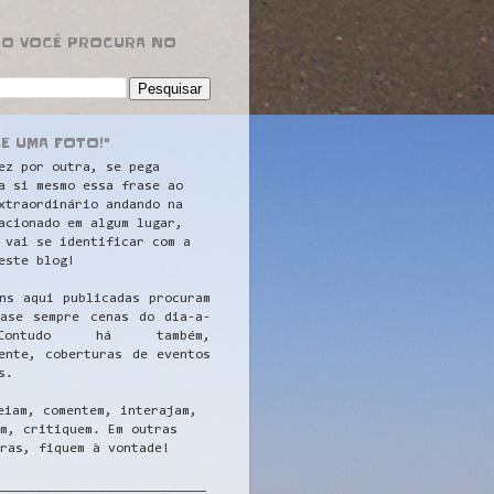
RO VOCÊ PROCURA NO
LE UMA FOTO!"
ez por outra, se pega
a si mesmo essa frase ao
xtraordinário andando na
acionado em algum lugar,
 vai se identificar com a
este blog!
ns aqui publicadas procuram
uase sempre cenas do dia-a-
ontudo há também,
ente, coberturas de eventos
s.
eiam, comentem, interajam,
m, critiquem. Em outras
ras, fiquem à vontade!
__
_________________________