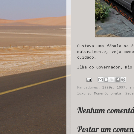
Custava uma fábula na é
naturalmente, vejo men
cuidado.
Ilha do Governador, Rio
Marcadores:
1990s
,
1997
,
an
luxury
,
Moneró
,
prata
,
Seda
Nenhum comentá
Postar um comen