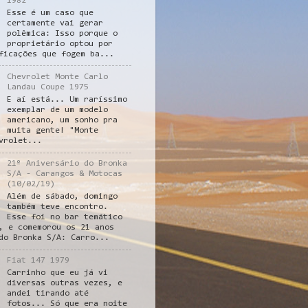
1982
Esse é um caso que
certamente vai gerar
polêmica: Isso porque o
proprietário optou por
ficações que fogem ba...
Chevrolet Monte Carlo
Landau Coupe 1975
E aí está... Um raríssimo
exemplar de um modelo
americano, um sonho pra
muita gente! "Monte
vrolet...
21º Aniversário do Bronka
S/A - Carangos & Motocas
(10/02/19)
Além de sábado, domingo
também teve encontro.
Esse foi no bar temático
, e comemorou os 21 anos
do Bronka S/A: Carro...
Fiat 147 1979
Carrinho que eu já vi
diversas outras vezes, e
andei tirando até
fotos... Só que era noite