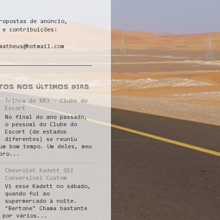
ropostas de anúncio,
 e contribuições:
matheus@hotmail.com
___________________________
STOS NOS ÚLTIMOS DIAS
Trinca de XR3 - Clube do
Escort
No final do ano passado,
o pessoal do Clube do
Escort (de estados
diferentes) se reuniu
um bom tempo. Um deles, meu
pro...
Chevrolet Kadett GSI
Conversível Custom
Vi esse Kadett no sábado,
quando fui ao
supermercado à noite.
"Bertone" Chama bastante
 por vários...