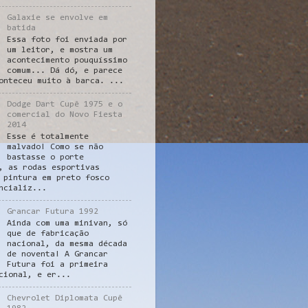
Galaxie se envolve em
batida
Essa foto foi enviada por
um leitor, e mostra um
acontecimento pouquíssimo
comum... Dá dó, e parece
onteceu muito à barca. ...
Dodge Dart Cupê 1975 e o
comercial do Novo Fiesta
2014
Esse é totalmente
malvado! Como se não
bastasse o porte
, as rodas esportivas
 pintura em preto fosco
ncializ...
Grancar Futura 1992
Ainda com uma minivan, só
que de fabricação
nacional, da mesma década
de noventa! A Grancar
Futura foi a primeira
cional, e er...
Chevrolet Diplomata Cupê