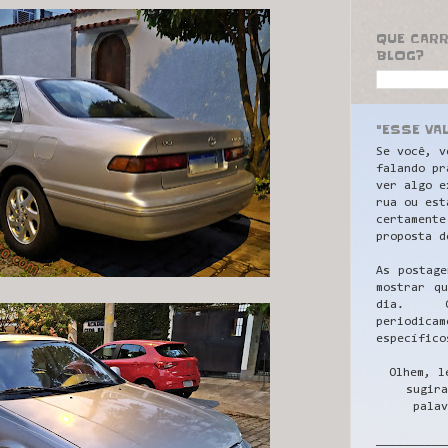
QUE CAR
BLOG?
"ESSE VA
Se você, v
falando pr
ver algo e
rua ou est
certamente
proposta d
As postage
mostrar q
dia. C
periodicam
específico
Olhem, l
sugira
palav
__________