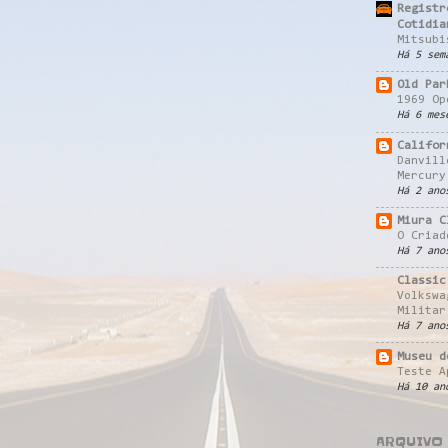
Registr
Cotidia
Mitsubi
Há 5 sem
Old Par
1969 Op
Há 6 mes
Califor
Danvill
Mercury
Há 2 ano
Miura C
O Criad
Há 7 ano
Classic
Volkswa
Militar
Há 7 ano
Museu d
Teste A
Há 10 an
ARQUIVO