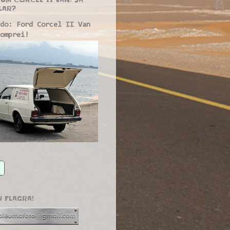
LAR?
do: Ford Corcel II Van
omprei!
U FLAGRA!