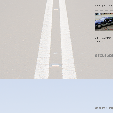
preferi nã
um "Carro 
uma c...
SEGUIDO
VISITE T