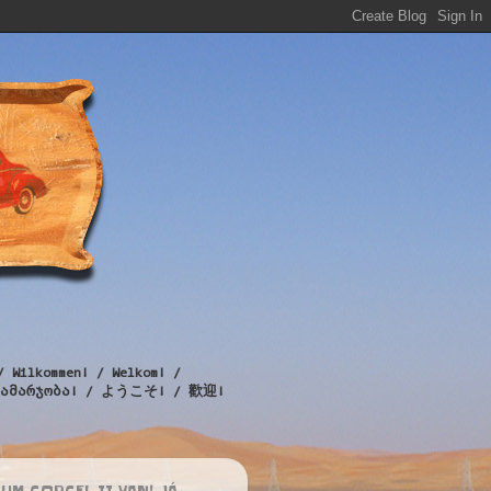
/ Wilkommen! / Welkom! /
! / გამარჯობა! / ようこそ! / 歡迎!
UM CORCEL II VAN! JÁ