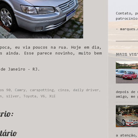
Contato, p
patrocínio
- marques.
__________
poca, eu via poucos na rua. Hoje em dia,
os ainda. Esse parece novinho, muito bem
MAIS VI
 de Janeiro - RJ.
os 90
,
Camry
,
carspotting
,
cinza
,
daily driver
,
depois de 
n
,
silver
,
Toyota
,
V6
,
XLE
amigo, me 
rio:
tário
a atenção,