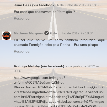
Juno Bass (via facebook)
6 de junho de 2012 às 18:33
Era esse que chamavam de "formigão"?
Responder
Matheus Marques
6 de junho de 2012 às 18:34
Eu sei que houve um carro também produzido aqui
chamado Formigão, feito pela Renha... Era uma picape.
Responder
Rodrigo Maluhy (via facebook)
7 de junho de 2012 às
00:46
http://www.google.com.br/imgres?
q=formig%C3%A3o&um=1&hl=pt-
BR&sa=N&biw=1024&bih=476&tbm=isch&tbnid=vuqQndpS3
vIr1M%3A&imgrefurl=http%3A%2F%2Fdjjaragua.vilabol.uol.
com.br%2Fformigao.htm&docid=ngTx2F8uSpF7YM&imgurl
=http%3A%2F%2Fdjjaragua.vilabol.uol.com.br%2Fformigao
.jpg&w=635&h=288&ei=qwbQT83lLMru0gHc4e3oDQ&zoom