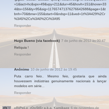
=1&iact=hc&vpx=49&vpy=211&dur=45&hovh=151&hovw=33
4&tx=156&ty=95&sig=117657471376276642688&page=1&t
bnh=70&tbnw=155&start=0&ndsp=11&ved=1t%3A429%2Cr
%3A5%2Cs%3A0%2Ci%3A95
Responder
Hugo Bueno (via facebook)
7 de junho de 2012 às 00:47
Relíquia !
Responder
Anônimo
10 de junho de 2012 às 19:45
Puta carro feio.. Mesmo feio, gostaria que ainda
houvessem indústrias genuinamente nacionais à lançar
modelos em série...
Responder
cRiPpLe_rOoStEr a.k.a. Kamikaze
6 de novembro de