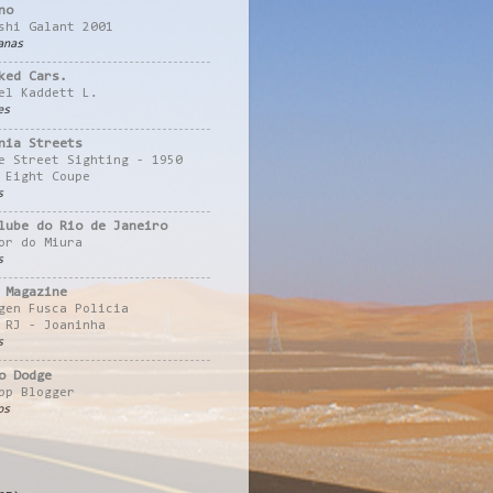
no
shi Galant 2001
anas
ked Cars.
el Kaddett L.
es
nia Streets
e Street Sighting - 1950
 Eight Coupe
s
lube do Rio de Janeiro
or do Miura
s
 Magazine
gen Fusca Policia
 RJ - Joaninha
s
o Dodge
pp Blogger
os