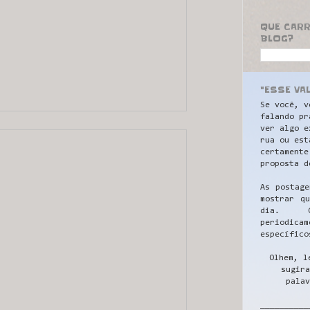
QUE CAR
BLOG?
"ESSE VA
Se você, v
falando pr
ver algo e
rua ou est
certamente
proposta d
As postage
mostrar q
dia. C
periodicam
específico
Olhem, l
sugira
palav
__________