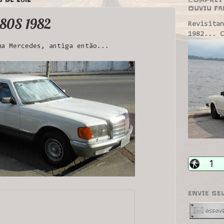
OUVIU FA
280S 1982
Revisitan
1982... C
ma Mercedes, antiga então...
ENVIE SE