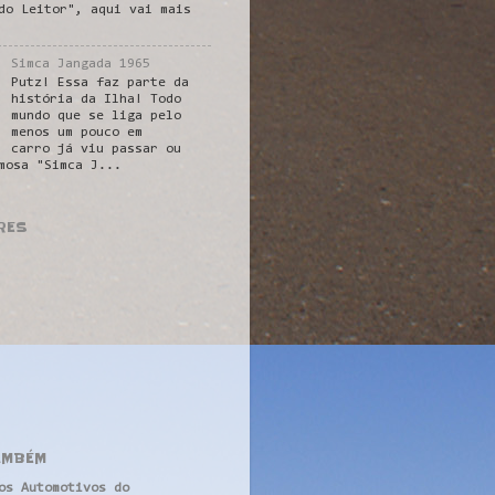
do Leitor", aqui vai mais
Simca Jangada 1965
Putz! Essa faz parte da
história da Ilha! Todo
mundo que se liga pelo
menos um pouco em
carro já viu passar ou
mosa "Simca J...
RES
AMBÉM
os Automotivos do