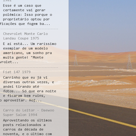
1982
Esse é um caso que
certamente vai gerar
polêmica: Isso porque o
proprietário optou por
ficações que fogem ba...
Chevrolet Monte Carlo
Landau Coupe 1975
E aí está... Um raríssimo
exemplar de um modelo
americano, um sonho pra
muita gente! "Monte
vrolet...
Fiat 147 1979
Carrinho que eu já vi
diversas outras vezes, e
andei tirando até
fotos... Só que era noite
e ficaram bem ruins,
o aproveitar. Hoj...
Carro do Leitor - Daewoo
Super Salon 1994
Aproveitando os últimos
posts relacionados a
carros da década de
noventa, e o último com