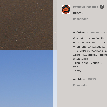
Matheus Marques
1
Bingo!
Responder
Anônimo
22 de março 
One of the main thi
must function as i
from one individual 
The throat firming g
like vitamins, min
skin look
firm annd youthful.
the
feet.
my blog:
ลดขา
Responder