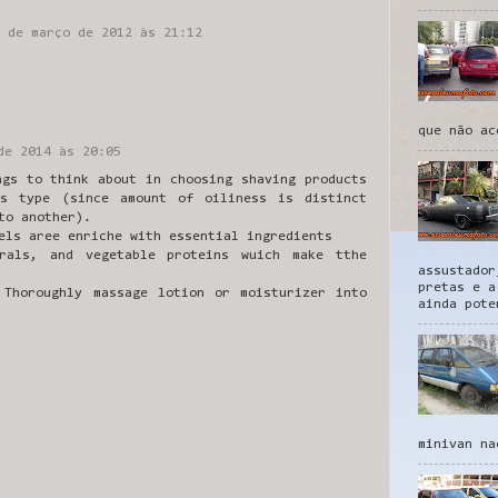
 de março de 2012 às 21:12
que não ac
de 2014 às 20:05
ngs to think about in choosing shaving products
ts type (since amount of oiliness is distinct
to another).
els aree enriche with essential ingredients
erals, and vegetable proteins wuich make tthe
assustador
pretas e a
 Thoroughly massage lotion or moisturizer into
ainda pote
minivan na