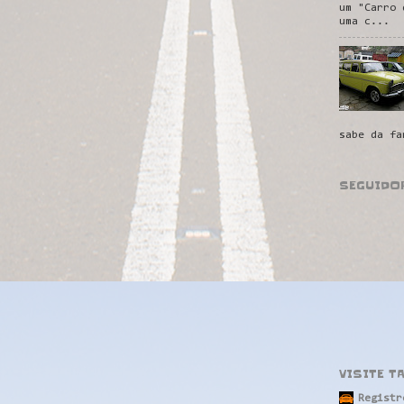
um "Carro 
uma c...
sabe da fa
SEGUIDO
VISITE T
Registr