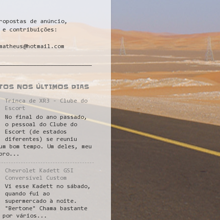
ropostas de anúncio,
 e contribuições:
matheus@hotmail.com
___________________________
STOS NOS ÚLTIMOS DIAS
Trinca de XR3 - Clube do
Escort
No final do ano passado,
o pessoal do Clube do
Escort (de estados
diferentes) se reuniu
um bom tempo. Um deles, meu
pro...
Chevrolet Kadett GSI
Conversível Custom
Vi esse Kadett no sábado,
quando fui ao
supermercado à noite.
"Bertone" Chama bastante
 por vários...