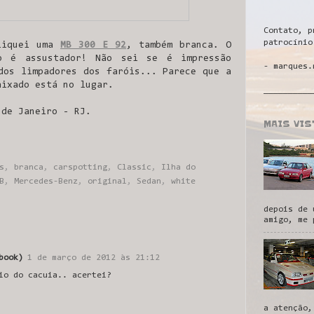
Contato, p
patrocínio
liquei uma
MB 300 E 92
, também branca. O
ro é assustador! Não sei se é impressão
- marques.
dos limpadores dos faróis... Parece que a
aixado está no lugar.
__________
 de Janeiro - RJ.
MAIS VI
s
,
branca
,
carspotting
,
Classic
,
Ilha do
B
,
Mercedes-Benz
,
original
,
Sedan
,
white
depois de 
amigo, me 
book)
1 de março de 2012 às 21:12
io do cacuia.. acertei?
a atenção,