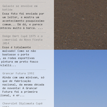
Galaxie se envolve em
batida
Essa foto foi enviada por
um leitor, e mostra um
acontecimento pouquíssimo
comum... Dá dó, e parece
onteceu muito à barca. ...
Dodge Dart Cupê 1975 e o
comercial do Novo Fiesta
2014
Esse é totalmente
malvado! Como se não
bastasse o porte
, as rodas esportivas
 pintura em preto fosco
ncializ...
Grancar Futura 1992
Ainda com uma minivan, só
que de fabricação
nacional, da mesma década
de noventa! A Grancar
Futura foi a primeira
cional, e er...
Chevrolet Diplomata Cupê