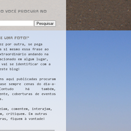
RO VOCÊ PROCURA NO
LE UMA FOTO!"
ez por outra, se pega
a si mesmo essa frase ao
xtraordinário andando na
acionado em algum lugar,
 vai se identificar com a
este blog!
ns aqui publicadas procuram
uase sempre cenas do dia-a-
ontudo há também,
ente, coberturas de eventos
s.
eiam, comentem, interajam,
m, critiquem. Em outras
ras, fiquem à vontade!
__
_________________________