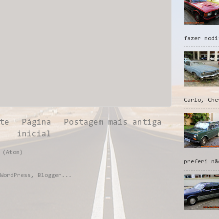
fazer modi
Carlo, Che
te
Página
Postagem mais antiga
inicial
 (Atom)
preferi nã