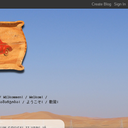
/ Wilkommen! / Welkom! /
! / გამარჯობა! / ようこそ! / 歡迎!
UM CORCEL II VAN! JÁ