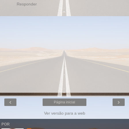
Responder
‹
›
Página inicial
Ver versão para a web
POR