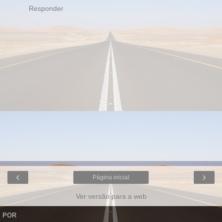
Responder
‹
›
Página inicial
Ver versão para a web
POR