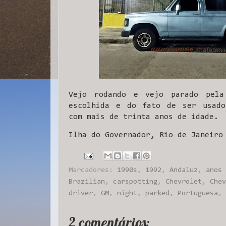
Vejo rodando e vejo parado pela
escolhida e do fato de ser usado
com mais de trinta anos de idade.
Ilha do Governador, Rio de Janeiro
Marcadores:
1990s
,
1992
,
Andaluz
,
anos 
Brazilian
,
carspotting
,
Chevrolet
,
Chev
driver
,
GM
,
night
,
parked
,
Portuguesa
,
2 comentários: