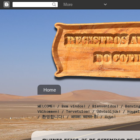
Home
WELCOME! / Bem vindos! / Bienvenidos! / Benvin
Välkommen! / Tervetuloa! / Üdvözöljük! / Hoş
/ 환영합니다! / आपका स्वागत है! / வருக!