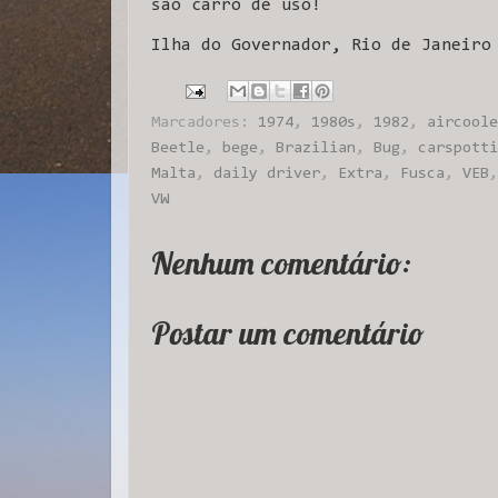
são carro de uso!
Ilha do Governador, Rio de Janeiro
Marcadores:
1974
,
1980s
,
1982
,
aircoole
Beetle
,
bege
,
Brazilian
,
Bug
,
carspotti
Malta
,
daily driver
,
Extra
,
Fusca
,
VEB
VW
Nenhum comentário:
Postar um comentário