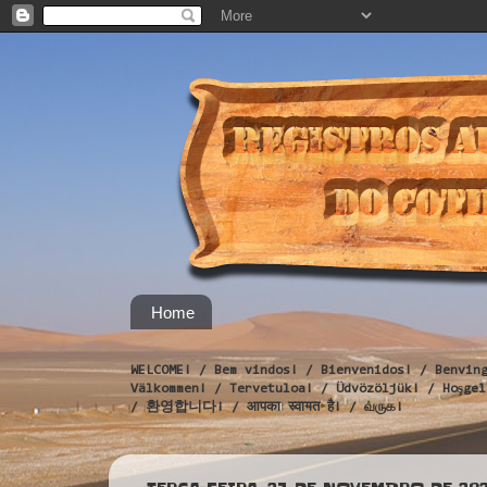
Home
WELCOME! / Bem vindos! / Bienvenidos! / Benvin
Välkommen! / Tervetuloa! / Üdvözöljük! / Hoş
/ 환영합니다! / आपका स्वागत है! / வருக!