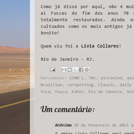
Como já disse por aqui, não é mui
aí Fuscas do fim dos anos 70 e
totalmente restaurados. Ainda 
cultuados como os mais antigos já
bonito!
Quem viu foi a
Lívia Collares
!
Rio de Janeiro - RJ.
Marcadores:
1300 L
,
70s
,
aircooled
,
azu
Brazilian
,
carspotting
,
Classic
,
daily 
Fuca
,
Fusca
,
Käfer
,
Rio de Janeiro
,
Vol
Um comentário:
Anônimo
28 de fevereiro de 2015 à
A amiga Lívia Collares aqui per