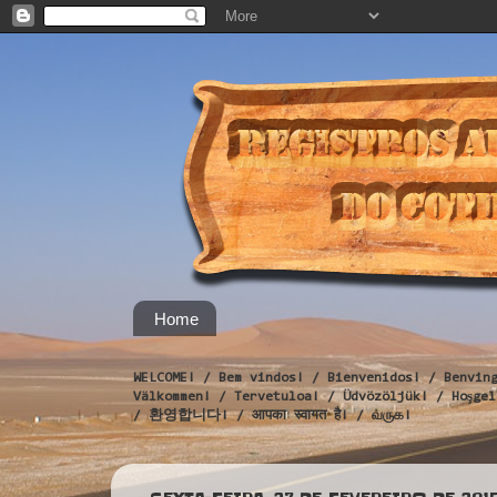
Home
WELCOME! / Bem vindos! / Bienvenidos! / Benvin
Välkommen! / Tervetuloa! / Üdvözöljük! / Hoş
/ 환영합니다! / आपका स्वागत है! / வருக!