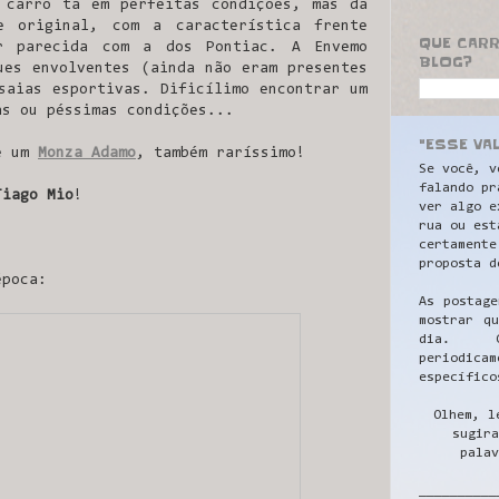
 carro tá em perfeitas condições, mas dá
e original, com a característica frente
QUE CAR
ar parecida com a dos Pontiac. A Envemo
BLOG?
ues envolventes (ainda não eram presentes
saias esportivas. Dificílimo encontrar um
as ou péssimas condições...
"ESSE VA
de um
Monza Adamo
, também raríssimo!
Se você, v
falando pr
Tiago Mio
!
ver algo e
rua ou est
certamente
proposta d
época:
As postage
mostrar q
dia. C
periodicam
específico
Olhem, l
sugira
palav
__________