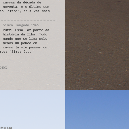
carros da década de
noventa, e o último com
do Leitor", aqui vai mais
Simca Jangada 1965
Putz! Essa faz parte da
história da Ilha! Todo
mundo que se liga pelo
menos um pouco em
carro já viu passar ou
mosa "Simca J...
RES
AMBÉM