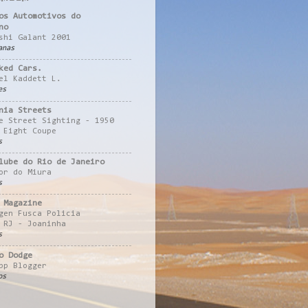
os Automotivos do
no
shi Galant 2001
anas
ked Cars.
el Kaddett L.
es
nia Streets
e Street Sighting - 1950
 Eight Coupe
s
lube do Rio de Janeiro
or do Miura
s
 Magazine
gen Fusca Policia
 RJ - Joaninha
s
o Dodge
pp Blogger
os