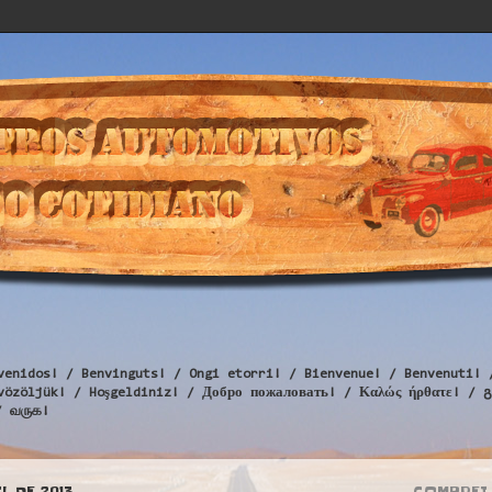
venidos! / Benvinguts! / Ongi etorri! / Bienvenue! / Benvenuti! 
Üdvözöljük! / Hoşgeldiniz! / Добро пожаловать! / Καλώς ήρθατε
/ வருக!
L DE 2013
COMPREI 