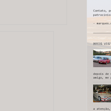
Contato, p
patrocínio
- marques.
__________
MAIS VI
depois de 
amigo, me 
a atenção,