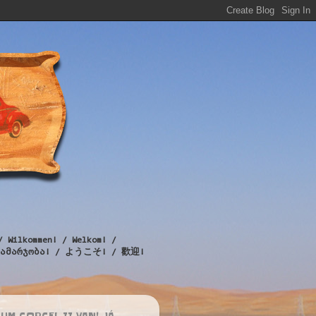
/ Wilkommen! / Welkom! /
! / გამარჯობა! / ようこそ! / 歡迎!
UM CORCEL II VAN! JÁ