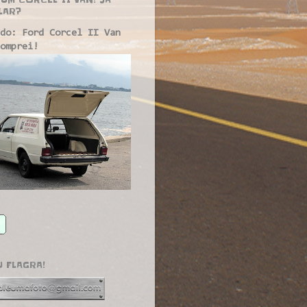
LAR?
do: Ford Corcel II Van
omprei!
U FLAGRA!