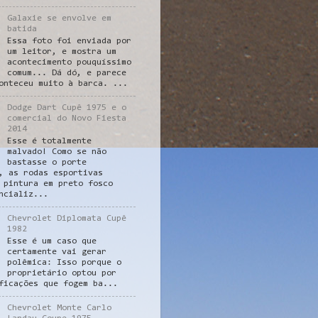
Galaxie se envolve em
batida
Essa foto foi enviada por
um leitor, e mostra um
acontecimento pouquíssimo
comum... Dá dó, e parece
onteceu muito à barca. ...
Dodge Dart Cupê 1975 e o
comercial do Novo Fiesta
2014
Esse é totalmente
malvado! Como se não
bastasse o porte
, as rodas esportivas
 pintura em preto fosco
ncializ...
Chevrolet Diplomata Cupê
1982
Esse é um caso que
certamente vai gerar
polêmica: Isso porque o
proprietário optou por
ficações que fogem ba...
Chevrolet Monte Carlo