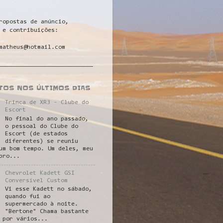
ropostas de anúncio,
 e contribuições:
matheus@hotmail.com
___________________________
STOS NOS ÚLTIMOS DIAS
Trinca de XR3 - Clube do
Escort
No final do ano passado,
o pessoal do Clube do
Escort (de estados
diferentes) se reuniu
um bom tempo. Um deles, meu
pro...
Chevrolet Kadett GSI
Conversível Custom
Vi esse Kadett no sábado,
quando fui ao
supermercado à noite.
"Bertone" Chama bastante
 por vários...