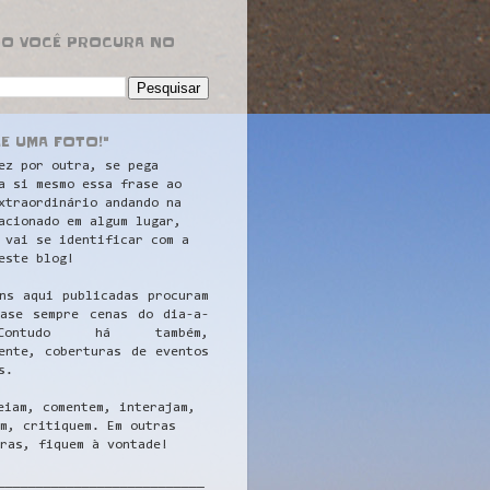
RO VOCÊ PROCURA NO
LE UMA FOTO!"
ez por outra, se pega
a si mesmo essa frase ao
xtraordinário andando na
acionado em algum lugar,
 vai se identificar com a
este blog!
ns aqui publicadas procuram
uase sempre cenas do dia-a-
ontudo há também,
ente, coberturas de eventos
s.
eiam, comentem, interajam,
m, critiquem. Em outras
ras, fiquem à vontade!
__
_________________________