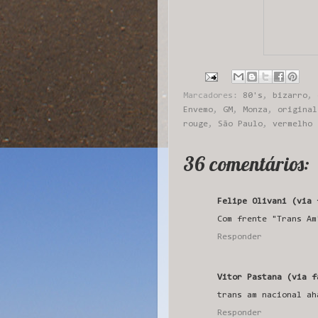
Marcadores:
80's
,
bizarro
,
Envemo
,
GM
,
Monza
,
original
rouge
,
São Paulo
,
vermelho
36 comentários:
Felipe Olivani (via 
Com frente "Trans Am
Responder
Vitor Pastana (via f
trans am nacional ah
Responder