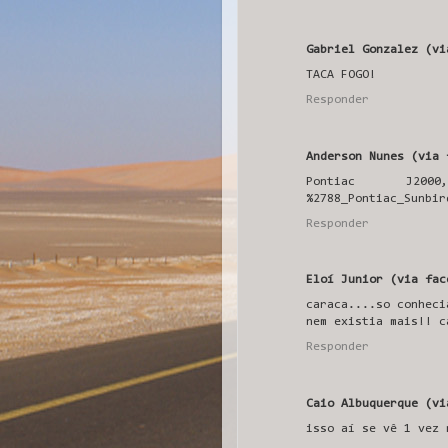
Gabriel Gonzalez (vi
TACA FOGO!
Responder
Anderson Nunes (via 
Pontiac J2000, h
%2788_Pontiac_Sunbir
Responder
Eloí Junior (via fac
caraca....so conheci
nem existia mais!! c
Responder
Caio Albuquerque (vi
isso aí se vê 1 vez 