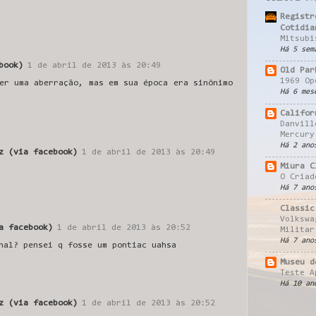
Registr
Cotidia
Mitsubi
Há 5 sem
book)
1 de abril de 2013 às 20:49
Old Par
1969 Op
er uma aberração, mas em sua época era sinônimo
Há 6 mes
Califor
Danvill
Mercury
Há 2 ano
z (via facebook)
1 de abril de 2013 às 20:49
Miura C
O Criad
Há 7 ano
Classic
Volkswa
a facebook)
1 de abril de 2013 às 20:52
Militar
Há 7 ano
nal? pensei q fosse um pontiac uahsa
Museu d
Teste A
Há 10 an
z (via facebook)
1 de abril de 2013 às 20:52