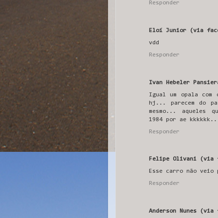
Responder
Eloí Junior (via fac
vdd
Responder
Ivan Hebeler Pansier
Igual um opala com 
hj... parecem do p
mesmo... aqueles q
1984 por ae kkkkkk..
Responder
Felipe Olivani (via 
Esse carro não veio 
Responder
Anderson Nunes (via 