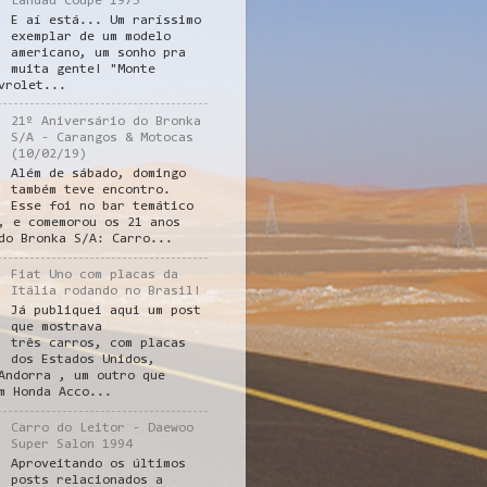
Landau Coupe 1975
E aí está... Um raríssimo
exemplar de um modelo
americano, um sonho pra
muita gente! "Monte
vrolet...
21º Aniversário do Bronka
S/A - Carangos & Motocas
(10/02/19)
Além de sábado, domingo
também teve encontro.
Esse foi no bar temático
, e comemorou os 21 anos
do Bronka S/A: Carro...
Fiat Uno com placas da
Itália rodando no Brasil!
Já publiquei aqui um post
que mostrava
três carros, com placas
dos Estados Unidos,
Andorra , um outro que
m Honda Acco...
Carro do Leitor - Daewoo
Super Salon 1994
Aproveitando os últimos
posts relacionados a