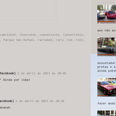
que não ac
cabriolet
,
Chevrolet
,
conversível
,
Convertible
,
,
Parque São Rafael
,
raridade
,
raro
,
red
,
rojo
,
assustador
pretas e a
ainda pote
facebook)
1 de abril de 2013 às 20:45
" Ainda por cima!
acebook)
1 de abril de 2013 às 20:46
fazer modi
ahahah