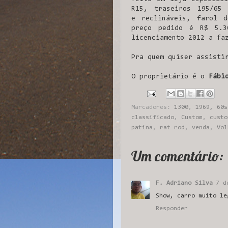
R15, traseiros 195/65
e reclináveis, farol 
preço pedido é R$ 5.3
licenciamento 2012 a fa
Pra quem quiser assisti
O proprietário é o
Fábi
Marcadores:
1300
,
1969
,
60s
classificado
,
Custom
,
custo
patina
,
rat rod
,
venda
,
Vol
Um comentário:
F. Adriano Silva
7 d
Show, carro muito le
Responder