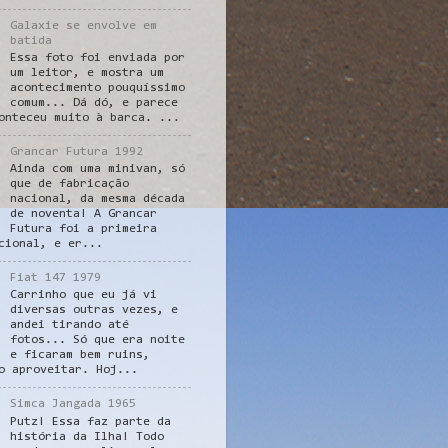
Galaxie se envolve em
batida
Essa foto foi enviada por
um leitor, e mostra um
acontecimento pouquíssimo
comum... Dá dó, e parece
onteceu muito à barca. ...
Grancar Futura 1992
Ainda com uma minivan, só
que de fabricação
nacional, da mesma década
de noventa! A Grancar
Futura foi a primeira
cional, e er...
Fiat 147 1979
Carrinho que eu já vi
diversas outras vezes, e
andei tirando até
fotos... Só que era noite
e ficaram bem ruins,
o aproveitar. Hoj...
Simca Jangada 1965
Putz! Essa faz parte da
história da Ilha! Todo