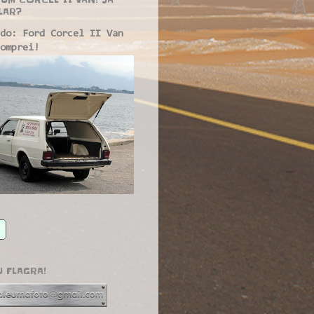
LAR?
do: Ford Corcel II Van
omprei!
U FLAGRA!