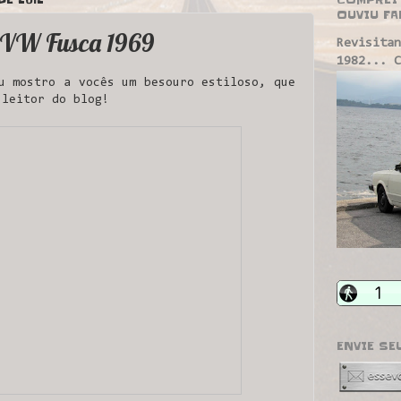
OUVIU FA
- VW Fusca 1969
Revisitan
1982... C
u mostro a vocês um besouro estiloso, que
 leitor do blog!
ENVIE SE