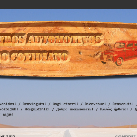
venidos! / Benvinguts! / Ongi etorri! / Bienvenue! / Benvenuti! 
Üdvözöljük! / Hoşgeldiniz! / Добро пожаловать! / Καλώς ήρθατε
/ வருக!
DE 2012
COMPREI 