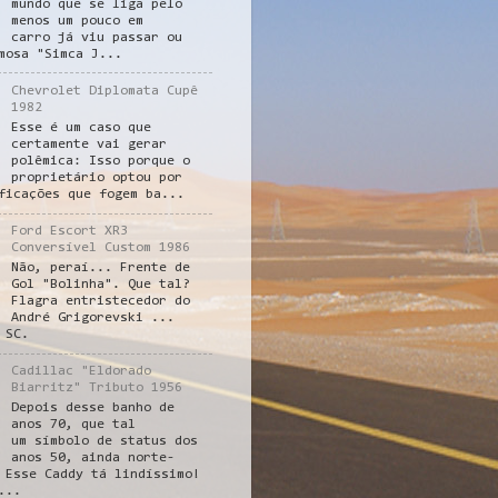
mundo que se liga pelo
menos um pouco em
carro já viu passar ou
mosa "Simca J...
Chevrolet Diplomata Cupê
1982
Esse é um caso que
certamente vai gerar
polêmica: Isso porque o
proprietário optou por
ficações que fogem ba...
Ford Escort XR3
Conversível Custom 1986
Não, peraí... Frente de
Gol "Bolinha". Que tal?
Flagra entristecedor do
André Grigorevski ...
 SC.
Cadillac "Eldorado
Biarritz" Tributo 1956
Depois desse banho de
anos 70, que tal
um símbolo de status dos
anos 50, ainda norte-
 Esse Caddy tá lindíssimo!
...