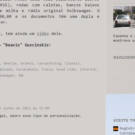
 R15), rodas com calotas, bancos baixos
de milha e rádio original Volkswagen. O
00,00 e os documentos têm uma dupla e
zer.
r, tem ainda um
vídeo
dele.
Espanha e 
mostrava u
o "Beavis" Guscinskis
!
SEGUIDO
,
Beetle
,
branco
,
carspotting
,
Classic
,
mizado
,
Escarabajo
,
Fusca
,
hood ride
,
interior
,
kswagen
,
VW
e junho de 2012 às 15:03
gal, adoro esse tipo de personalização.
VISITE T
Registr
Cotidia