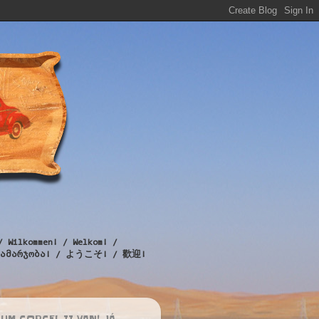
/ Wilkommen! / Welkom! /
! / გამარჯობა! / ようこそ! / 歡迎!
UM CORCEL II VAN! JÁ