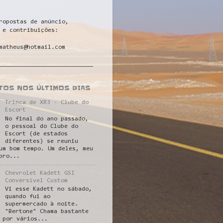
ropostas de anúncio,
 e contribuições:
matheus@hotmail.com
___________________________
STOS NOS ÚLTIMOS DIAS
Trinca de XR3 - Clube do
Escort
No final do ano passado,
o pessoal do Clube do
Escort (de estados
diferentes) se reuniu
um bom tempo. Um deles, meu
pro...
Chevrolet Kadett GSI
Conversível Custom
Vi esse Kadett no sábado,
quando fui ao
supermercado à noite.
"Bertone" Chama bastante
 por vários...