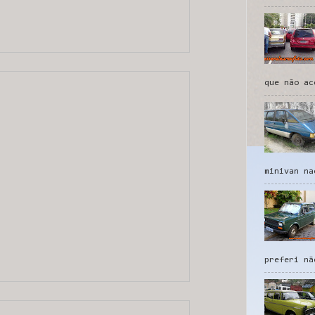
que não ac
minivan na
preferi nã