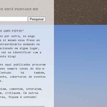
RO VOCÊ PROCURA NO
LE UMA FOTO!"
ez por outra, se pega
a si mesmo essa frase ao
xtraordinário andando na
acionado em algum lugar,
 vai se identificar com a
este blog!
ns aqui publicadas procuram
uase sempre cenas do dia-a-
ontudo há também,
ente, coberturas de eventos
s.
eiam, comentem, interajam,
m, critiquem. Em outras
ras, fiquem à vontade!
__
_________________________