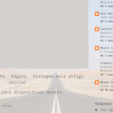
Mitsubi
Há 4 sem
Old Par
1969 Op
Há 6 mes
Califor
Danvill
Mercury
Há 2 ano
Miura C
O Criad
Há 7 ano
Classic
Volkswa
Militar
Há 7 ano
te
Página
Postagem mais antiga
inicial
Museu d
Teste A
Há 10 an
 para dispositivos móveis
ARQUIVO
 (Atom)
►
2026
(1