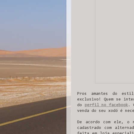
Pros amantes do esti
exclusivo! Quem se inte
do
perfil no facebook
. 
venda do seu xodó é nec
De acordo com ele, o 
cadastrado com alterna
feita em loja especiali