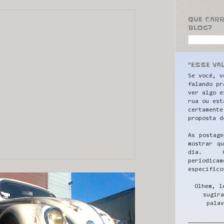
QUE CAR
BLOG?
"ESSE VA
Se você, v
falando pr
ver algo e
rua ou est
certamente
proposta d
As postage
mostrar q
dia. C
periodicam
específico
Olhem, l
sugira
palav
__________