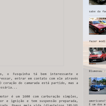
sabe da fa
fazer modi
Blumenau -
lo, o Fusquinha tá bem interessante e
ressar, entrar em contato com ele através
O coração do camarada está partido, mas a
essária...
motor é um 1600 com carburação simples,
americano?
dor e ignição e tem suspensão preparada,
É um dos m
zada. Pneus meia vida (dianteiros 185/65