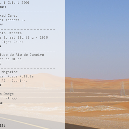
shi Galant 2001
anas
ked Cars.
el Kaddett L.
es
nia Streets
e Street Sighting - 1950
 Eight Coupe
s
lube do Rio de Janeiro
or do Miura
s
 Magazine
gen Fusca Policia
 RJ - Joaninha
s
o Dodge
pp Blogger
os
65)