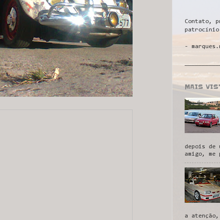
Contato, p
patrocínio
- marques.
__________
MAIS VI
depois de 
amigo, me 
a atenção,