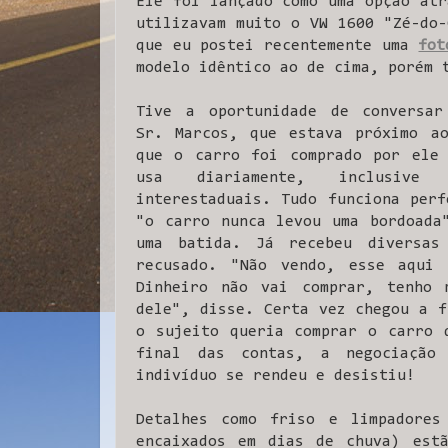
Ele foi lançado como uma opção atr
utilizavam muito o VW 1600 "Zé-do-
que eu postei recentemente uma
fot
modelo idêntico ao de cima, porém 
Tive a oportunidade de conversar
Sr. Marcos, que estava próximo ao
que o carro foi comprado por ele 
usa diariamente, inclusive
interestaduais. Tudo funciona perf
"o carro nunca levou uma bordoada
uma batida. Já recebeu diversas
recusado. "Não vendo, esse aqui 
Dinheiro não vai comprar, tenho 
dele", disse. Certa vez chegou a f
o sujeito queria comprar o carro 
final das contas, a negociação
indivíduo se rendeu e desistiu!
Detalhes como friso e limpadores
encaixados em dias de chuva) estã