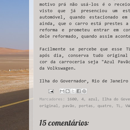
motivo prá não usá-los é o receio
visto que já presenciou um est
automóvel, quando estacionado em
ainda, que o carro está prestes a
reforma e prometeu entrar em co
dele reformado, quando assim acont
Facilmente se percebe que esse T
após dia, conserva tudo original
cor da carroceria seja "Azul Pavã
da Volkswagen.
Ilha do Governador, Rio de Janeir
Marcadores:
1600
,
4
,
azul
,
Ilha do Gove
original
,
pavão
,
portas
,
quatro
,
TL
,
VW
15 comentários: