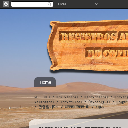
Home
WELCOME! / Bem vindos! / Bienvenidos! / Benvin
Välkommen! / Tervetuloa! / Üdvözöljük! / Hoş
/ 환영합니다! / आपका स्वागत है! / வருக!