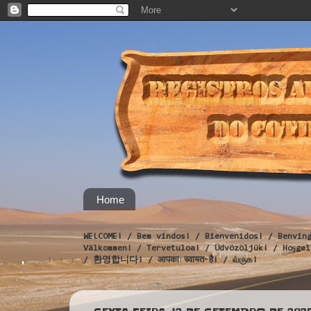
Home
WELCOME! / Bem vindos! / Bienvenidos! / Benvin
Välkommen! / Tervetuloa! / Üdvözöljük! / Hoş
/ 환영합니다! / आपका स्वागत है! / வருக!