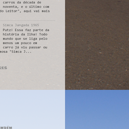
carros da década de
noventa, e o último com
do Leitor", aqui vai mais
Simca Jangada 1965
Putz! Essa faz parte da
história da Ilha! Todo
mundo que se liga pelo
menos um pouco em
carro já viu passar ou
mosa "Simca J...
RES
AMBÉM