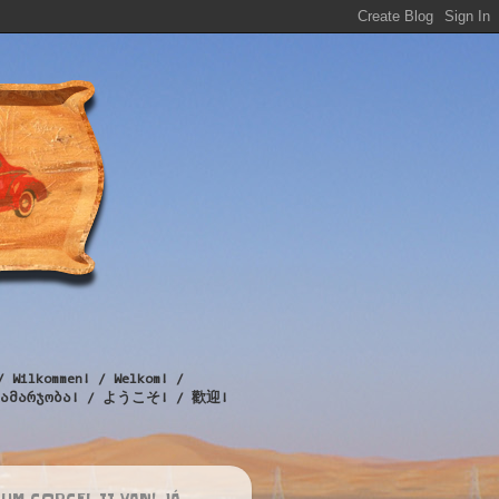
/ Wilkommen! / Welkom! /
! / გამარჯობა! / ようこそ! / 歡迎!
UM CORCEL II VAN! JÁ