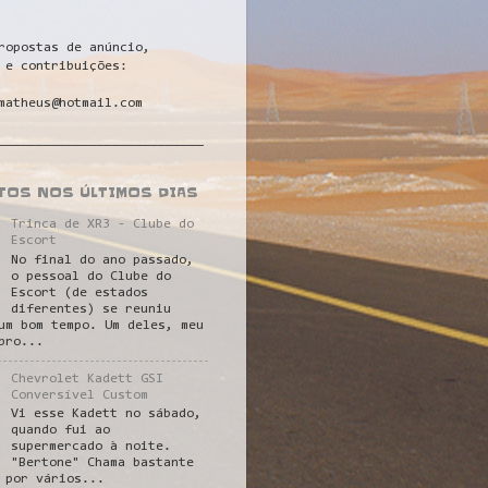
ropostas de anúncio,
 e contribuições:
matheus@hotmail.com
___________________________
STOS NOS ÚLTIMOS DIAS
Trinca de XR3 - Clube do
Escort
No final do ano passado,
o pessoal do Clube do
Escort (de estados
diferentes) se reuniu
um bom tempo. Um deles, meu
pro...
Chevrolet Kadett GSI
Conversível Custom
Vi esse Kadett no sábado,
quando fui ao
supermercado à noite.
"Bertone" Chama bastante
 por vários...