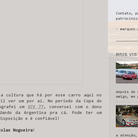
Contato, p
patrocínio
- marques.
__________
MAIS VI
depois de 
 a cultura que há por esse carro aqui no
amigo, me 
cil ver um por aí. No período da Copa do
tografei um
3CV 77
, conversei com o dono
odando da Argentina pra cá. Pode ter um
disposição e é confiável!
kolas Nogueira
!
a atenção,