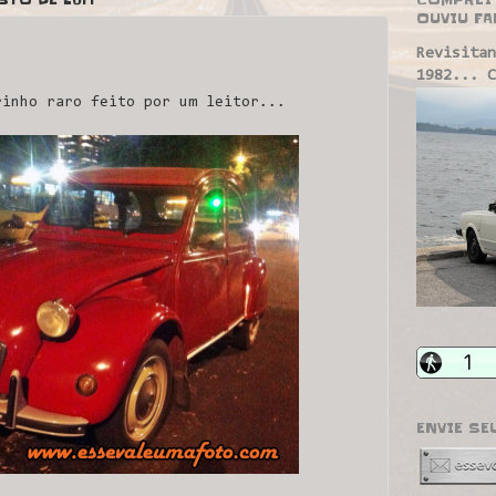
OUVIU FA
Revisitan
1982... C
rinho raro feito por um leitor...
ENVIE SE