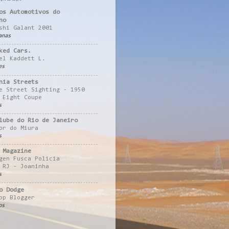
os Automotivos do
no
shi Galant 2001
anas
ked Cars.
el Kaddett L.
es
nia Streets
e Street Sighting - 1950
 Eight Coupe
s
lube do Rio de Janeiro
or do Miura
s
 Magazine
gen Fusca Policia
 RJ - Joaninha
s
o Dodge
pp Blogger
os