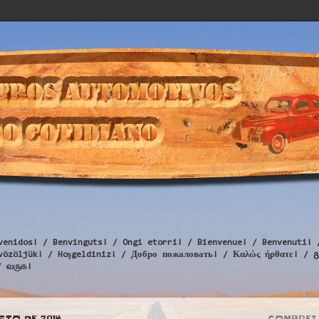
venidos! / Benvinguts! / Ongi etorri! / Bienvenue! / Benvenuti! 
Üdvözöljük! / Hoşgeldiniz! / Добро пожаловать! / Καλώς ήρθατε
/ வருக!
STO DE 2014
COMPREI 