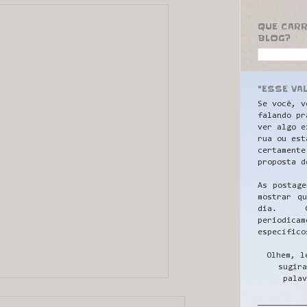
QUE CAR
BLOG?
"ESSE VA
Se você, v
falando pr
ver algo e
rua ou est
certamente
proposta d
As postage
mostrar q
dia. C
periodicam
específico
Olhem, l
sugira
palav
__________