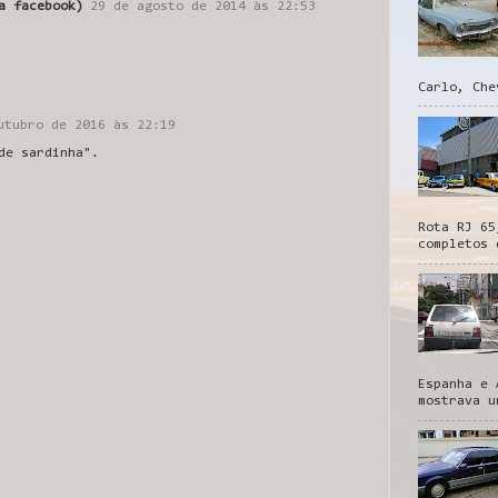
a facebook)
29 de agosto de 2014 às 22:53
Carlo, Che
utubro de 2016 às 22:19
de sardinha".
Rota RJ 65
completos 
Espanha e 
mostrava u