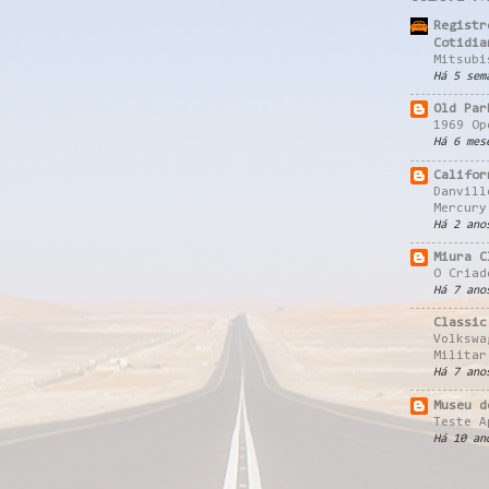
Registr
Cotidia
Mitsubi
Há 5 sem
Old Par
1969 Op
Há 6 mes
Califor
Danvill
Mercury
Há 2 ano
Miura C
O Criad
Há 7 ano
Classic
Volkswa
Militar
Há 7 ano
Museu d
Teste A
Há 10 an