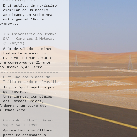
Landau Coupe 1975
E aí está... Um raríssimo
exemplar de um modelo
americano, um sonho pra
muita gente! "Monte
vrolet...
21º Aniversário do Bronka
S/A - Carangos & Motocas
(10/02/19)
Além de sábado, domingo
também teve encontro.
Esse foi no bar temático
, e comemorou os 21 anos
do Bronka S/A: Carro...
Fiat Uno com placas da
Itália rodando no Brasil!
Já publiquei aqui um post
que mostrava
três carros, com placas
dos Estados Unidos,
Andorra , um outro que
m Honda Acco...
Carro do Leitor - Daewoo
Super Salon 1994
Aproveitando os últimos
posts relacionados a