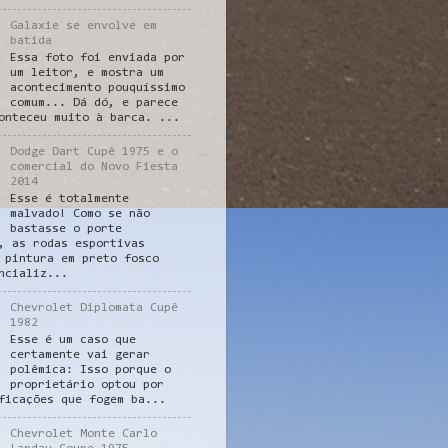
Galaxie se envolve em
batida
Essa foto foi enviada por
um leitor, e mostra um
acontecimento pouquíssimo
comum... Dá dó, e parece
onteceu muito à barca. ...
Dodge Dart Cupê 1975 e o
comercial do Novo Fiesta
2014
Esse é totalmente
malvado! Como se não
bastasse o porte
, as rodas esportivas
 pintura em preto fosco
ncializ...
Chevrolet Diplomata Cupê
1982
Esse é um caso que
certamente vai gerar
polêmica: Isso porque o
proprietário optou por
ficações que fogem ba...
Chevrolet Monte Carlo