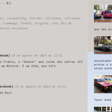
o - RJ.
il
,
carspotting
,
Citroën
,
Citronave
,
citroneta
,
,
Flamengo
,
french
,
original
,
red
,
Rio de
itures anciennes
que não ac
ebook)
29 de agosto de 2014 às 22:52
assustador
o Franco, o "Doutor" que cuida dos outros 2CV
pretas e a
 em Niterói. É um 2CV6, ano 1973.
ainda pote
acebook)
29 de agosto de 2014 às 22:52
de Rio?
fazer modi