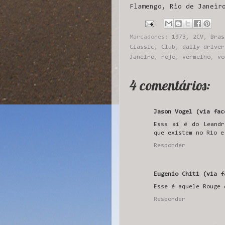
Flamengo, Rio de Janeir
Marcadores:
1973
,
2CV
,
Bras
Classic
,
Club
,
daily driver
Janeiro
,
rojo
,
vermelho
,
vo
4 comentários:
Jason Vogel (via fac
Essa aí é do Leandr
que existem no Rio e
Responder
Eugenio Chiti (via f
Esse é aquele Rouge 
Responder