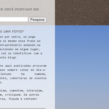
RO VOCÊ PROCURA NO
LE UMA FOTO!"
ez por outra, se pega
a si mesmo essa frase ao
xtraordinário andando na
acionado em algum lugar,
 vai se identificar com a
este blog!
ns aqui publicadas procuram
uase sempre cenas do dia-a-
ontudo há também,
ente, coberturas de eventos
s.
eiam, comentem, interajam,
m, critiquem. Em outras
ras, fiquem à vontade!
__
_________________________