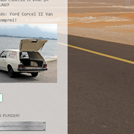
LAR?
do: Ford Corcel II Van
omprei!
U FLAGRA!