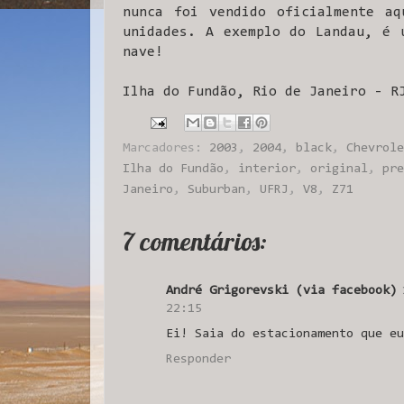
nunca foi vendido oficialmente aq
unidades. A exemplo do Landau, é 
nave!
Ilha do Fundão, Rio de Janeiro - R
Marcadores:
2003
,
2004
,
black
,
Chevrole
Ilha do Fundão
,
interior
,
original
,
pre
Janeiro
,
Suburban
,
UFRJ
,
V8
,
Z71
7 comentários:
André Grigorevski (via facebook)
22:15
Ei! Saia do estacionamento que eu
Responder