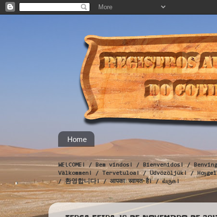
Home
WELCOME! / Bem vindos! / Bienvenidos! / Benvin
Välkommen! / Tervetuloa! / Üdvözöljük! / Hoş
/ 환영합니다! / आपका स्वागत है! / வருக!