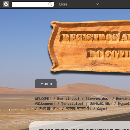
Home
WELCOME! / Bem vindos! / Bienvenidos! / Benvin
Välkommen! / Tervetuloa! / Üdvözöljük! / Hoş
/ 환영합니다! / आपका स्वागत है! / வருக!