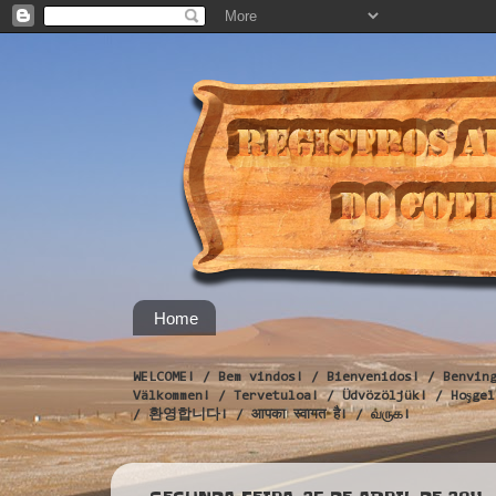
Home
WELCOME! / Bem vindos! / Bienvenidos! / Benvin
Välkommen! / Tervetuloa! / Üdvözöljük! / Hoş
/ 환영합니다! / आपका स्वागत है! / வருக!