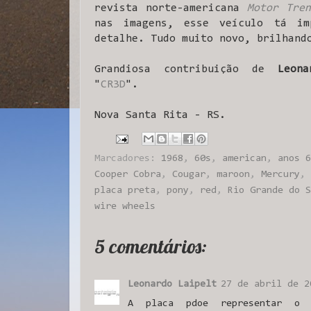
revista norte-americana
Motor Tren
nas imagens, esse veículo tá im
detalhe. Tudo muito novo, brilhand
Grandiosa contribuição de
Leon
"
CR3D
".
Nova Santa Rita - RS.
Marcadores:
1968
,
60s
,
american
,
anos 6
Cooper Cobra
,
Cougar
,
maroon
,
Mercury
,
placa preta
,
pony
,
red
,
Rio Grande do S
wire wheels
5 comentários:
Leonardo Laipelt
27 de abril de 2
A placa pdoe representar o 