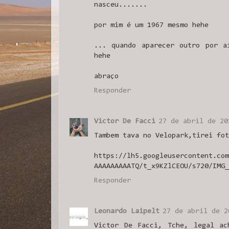
nasceu.......
por mim é um 1967 mesmo hehe
... quando aparecer outro por a
hehe
abraço
Responder
Victor De Facci
27 de abril de 20
Tambem tava no Velopark,tirei fot
https://lh5.googleusercontent.com
AAAAAAAAATQ/t_x9KZlCEOU/s720/IMG_
Responder
Leonardo Laipelt
27 de abril de 2
Victor De Facci, Tche, legal ac