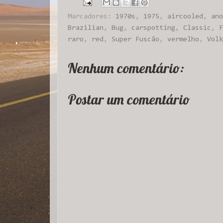
Marcadores:
1970s
,
1975
,
aircooled
,
ano
Brazilian
,
Bug
,
carspotting
,
Classic
,
F
raro
,
red
,
Super Fuscão
,
vermelho
,
Volk
Nenhum comentário:
Postar um comentário