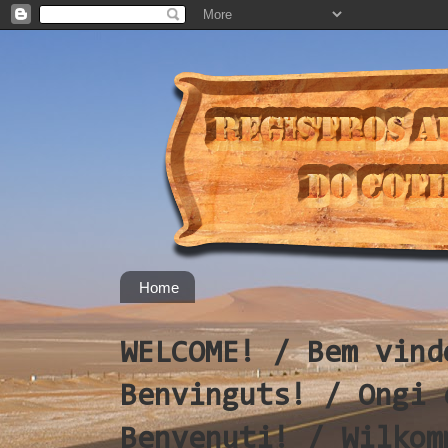
Home
WELCOME! / Bem vind
Benvinguts! / Ongi 
Benvenuti! / Wilkom