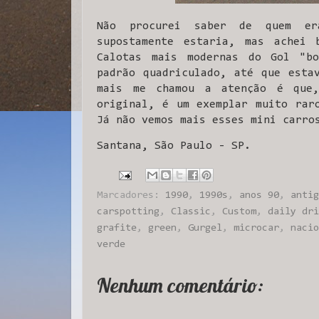
Não procurei saber de quem e
supostamente estaria, mas achei 
Calotas mais modernas do Gol "bo
padrão quadriculado, até que esta
mais me chamou a atenção é que
original, é um exemplar muito rar
Já não vemos mais esses mini carro
Santana, São Paulo - SP.
Marcadores:
1990
,
1990s
,
anos 90
,
antig
carspotting
,
Classic
,
Custom
,
daily dri
grafite
,
green
,
Gurgel
,
microcar
,
nacio
verde
Nenhum comentário: