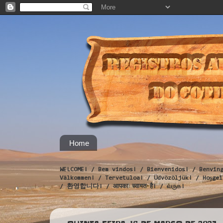
Home
WELCOME! / Bem vindos! / Bienvenidos! / Benvin
Välkommen! / Tervetuloa! / Üdvözöljük! / Hoş
/ 환영합니다! / आपका स्वागत है! / வருக!