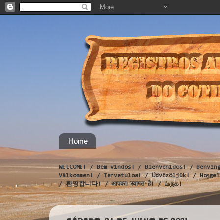
Home
WELCOME! / Bem vindos! / Bienvenidos! / Benvin
Välkommen! / Tervetuloa! / Üdvözöljük! / Hoş
/ 환영합니다! / आपका स्वागत है! / வருக!