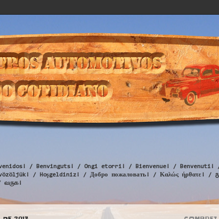
venidos! / Benvinguts! / Ongi etorri! / Bienvenue! / Benvenuti! 
Üdvözöljük! / Hoşgeldiniz! / Добро пожаловать! / Καλώς ήρθατε
/ வருக!
 DE 2013
COMPREI 