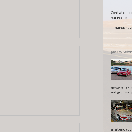
Contato, p
patrocínio
- marques.
__________
MAIS VI
depois de 
amigo, me 
a atenção,