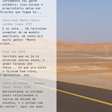
certamente vai gerar
polêmica: Isso porque o
proprietário optou por
ficações que fogem ba...
Chevrolet Monte Carlo
Landau Coupe 1975
E aí está... Um raríssimo
exemplar de um modelo
americano, um sonho pra
muita gente! "Monte
vrolet...
Fiat 147 1979
Carrinho que eu já vi
diversas outras vezes, e
andei tirando até
fotos... Só que era noite
e ficaram bem ruins,
o aproveitar. Hoj...
Carro do Leitor - Daewoo
Super Salon 1994
Aproveitando os últimos
posts relacionados a
carros da década de
noventa, e o último com
do Leitor", aqui vai mais