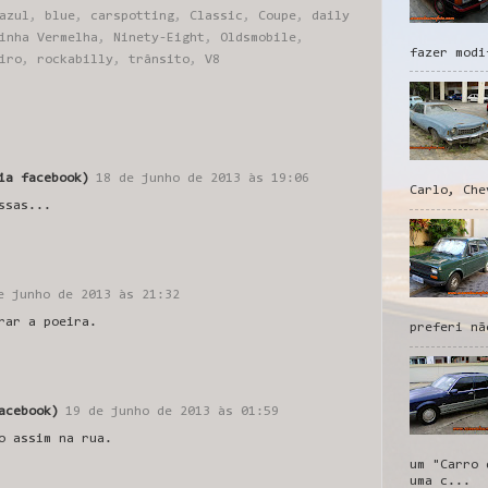
azul
,
blue
,
carspotting
,
Classic
,
Coupe
,
daily
inha Vermelha
,
Ninety-Eight
,
Oldsmobile
,
fazer modi
iro
,
rockabilly
,
trânsito
,
V8
ia facebook)
18 de junho de 2013 às 19:06
Carlo, Che
ssas...
e junho de 2013 às 21:32
rar a poeira.
preferi nã
acebook)
19 de junho de 2013 às 01:59
o assim na rua.
um "Carro 
uma c...