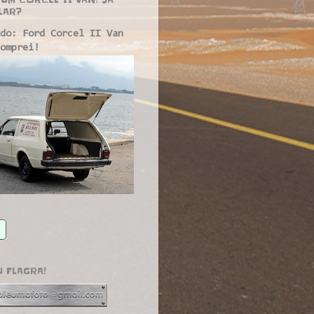
LAR?
do: Ford Corcel II Van
omprei!
U FLAGRA!