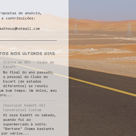
ropostas de anúncio,
 e contribuições:
matheus@hotmail.com
___________________________
STOS NOS ÚLTIMOS DIAS
Trinca de XR3 - Clube do
Escort
No final do ano passado,
o pessoal do Clube do
Escort (de estados
diferentes) se reuniu
um bom tempo. Um deles, meu
pro...
Chevrolet Kadett GSI
Conversível Custom
Vi esse Kadett no sábado,
quando fui ao
supermercado à noite.
"Bertone" Chama bastante
 por vários...