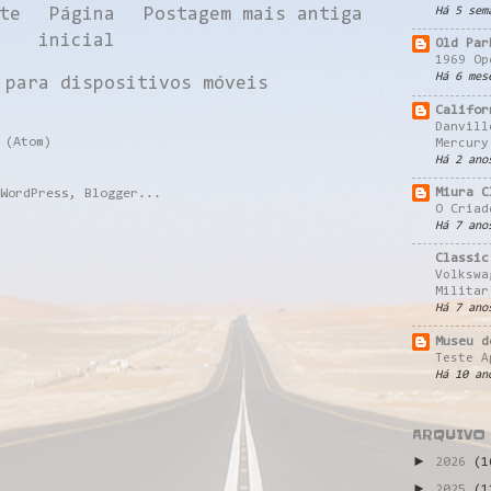
Há 5 sem
te
Página
Postagem mais antiga
inicial
Old Par
1969 Op
Há 6 mes
 para dispositivos móveis
Califor
Danvill
 (Atom)
Mercury
Há 2 ano
Miura C
O Criad
Há 7 ano
Classic
Volkswa
Militar
Há 7 ano
Museu d
Teste A
Há 10 an
ARQUIVO
►
2026
(1
►
2025
(1