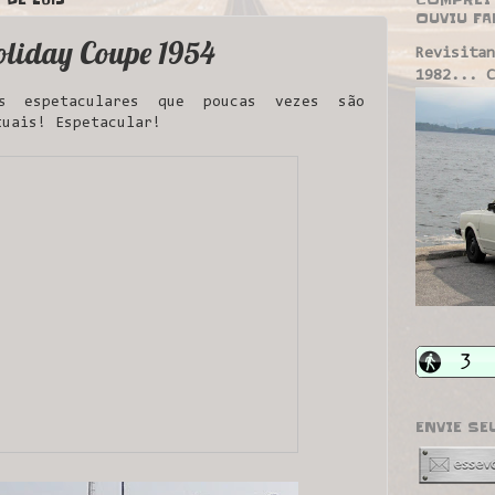
OUVIU FA
oliday Coupe 1954
Revisitan
1982... C
 espetaculares que poucas vezes são
tuais! Espetacular!
ENVIE SE