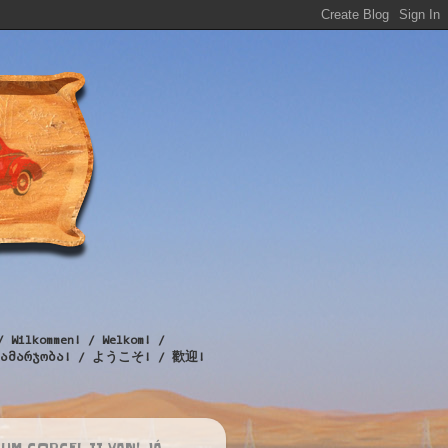
/ Wilkommen! / Welkom! /
! / გამარჯობა! / ようこそ! / 歡迎!
UM CORCEL II VAN! JÁ