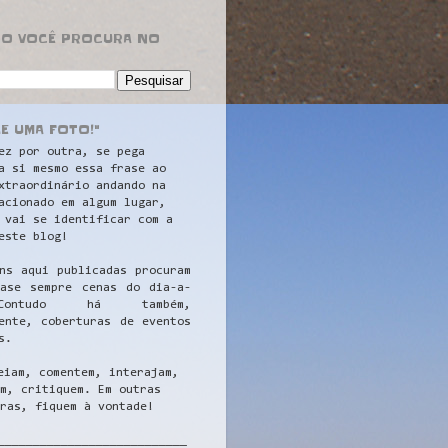
RO VOCÊ PROCURA NO
LE UMA FOTO!"
ez por outra, se pega
a si mesmo essa frase ao
xtraordinário andando na
acionado em algum lugar,
 vai se identificar com a
este blog!
ns aqui publicadas procuram
uase sempre cenas do dia-a-
ontudo há também,
ente, coberturas de eventos
s.
eiam, comentem, interajam,
m, critiquem. Em outras
ras, fiquem à vontade!
__
_________________________