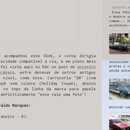
Galaxie 
Essa fot
e mostra u
comum... D
aconteceu 
e acompanhou esse Olds, o coroa dirigia
locidade compatível à via, e em pleno meio
assustador
pretas e a
 foi vista aqui no RAC no post do
encontro
ainda pote
cabana
, entre dezenas de outros antigos
o nível, como esse. Carroceria "98" (com
cupê sem coluna (Holiday Coupe), abaixo
, no topo da linha da marca para aquele
 definitivamente "esse vale uma foto"!
valdo Marques
!
minivan na
Janeiro - RJ.