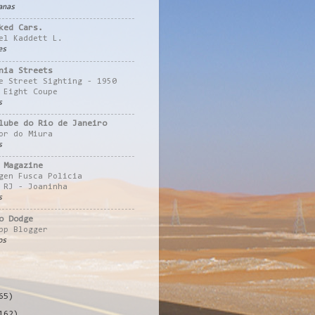
anas
ked Cars.
el Kaddett L.
es
nia Streets
e Street Sighting - 1950
 Eight Coupe
s
lube do Rio de Janeiro
or do Miura
s
 Magazine
gen Fusca Policia
 RJ - Joaninha
s
o Dodge
pp Blogger
os
65)
162)