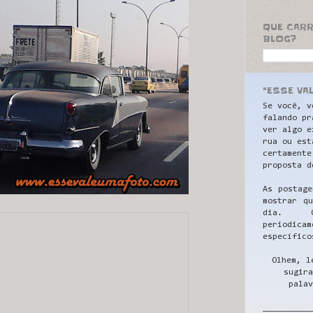
QUE CAR
BLOG?
"ESSE VA
Se você, v
falando pr
ver algo e
rua ou est
certamente
proposta d
As postage
mostrar q
dia. C
periodicam
específico
Olhem, l
sugira
palav
__________