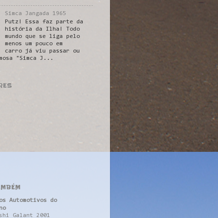
Simca Jangada 1965
Putz! Essa faz parte da
história da Ilha! Todo
mundo que se liga pelo
menos um pouco em
carro já viu passar ou
mosa "Simca J...
RES
AMBÉM
os Automotivos do
no
shi Galant 2001