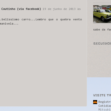
 Coutinho (via facebook)
19 de junho de 2013 às
.belissiomo carro...Lembro que o quebra vento
manivela...
sabe da fa
SEGUIDO
VISITE T
Registr
Cotidia
Mitsubi