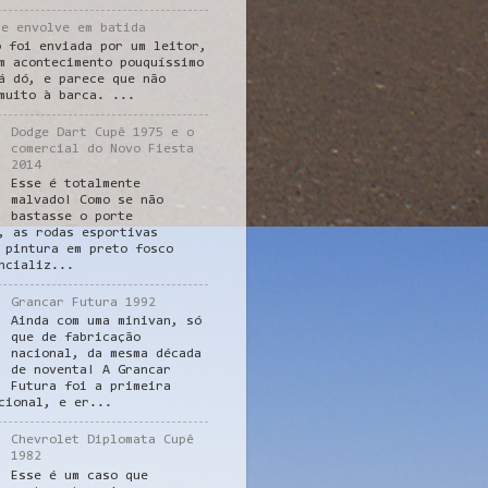
se envolve em batida
o foi enviada por um leitor,
m acontecimento pouquíssimo
á dó, e parece que não
muito à barca. ...
Dodge Dart Cupê 1975 e o
comercial do Novo Fiesta
2014
Esse é totalmente
malvado! Como se não
bastasse o porte
, as rodas esportivas
 pintura em preto fosco
ncializ...
Grancar Futura 1992
Ainda com uma minivan, só
que de fabricação
nacional, da mesma década
de noventa! A Grancar
Futura foi a primeira
cional, e er...
Chevrolet Diplomata Cupê
1982
Esse é um caso que