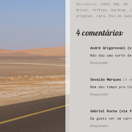
Marcadores:
1954
,
50s
,
98
,
driver
,
fifties
,
Hardtop
,
L
original
,
raro
,
Rio de Jane
4 comentários:
André Grigorevski (v
Não dou uma sorte de
Responder
Osvaldo Marques
18 d
Nem deu tempo pra ti
Responder
Gabriel Rocha (via f
Da gosto ver um carr
Responder