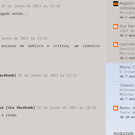
Registr
25 de junho de 2013 às 22:29
Cotidia
Mitsubi
igado então...
Há 5 sem
Old Par
1969 Op
Há 6 mes
 junho de 2013 às 22:59
Califor
 sucesso de público e crítica, um clássico
Danvill
Mercury
Há 2 ano
Miura C
O Criad
acebook)
25 de junho de 2013 às 23:11
Há 7 ano
Classic
Volkswa
Militar
Há 7 ano
us (via facebook)
26 de junho de 2013 às 10:42
Museu d
Teste A
 é lindo
Há 10 an
ARQUIVO