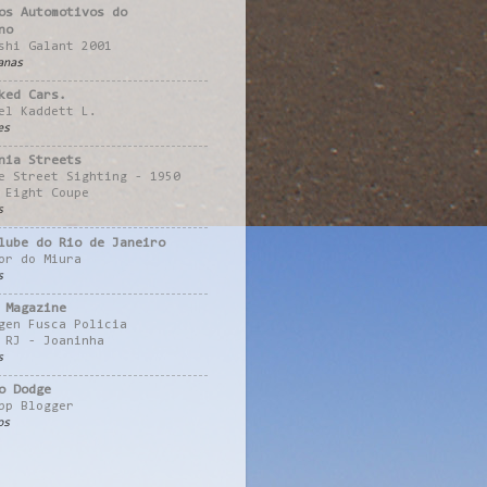
os Automotivos do
no
shi Galant 2001
anas
ked Cars.
el Kaddett L.
es
nia Streets
e Street Sighting - 1950
 Eight Coupe
s
lube do Rio de Janeiro
or do Miura
s
 Magazine
gen Fusca Policia
 RJ - Joaninha
s
o Dodge
pp Blogger
os