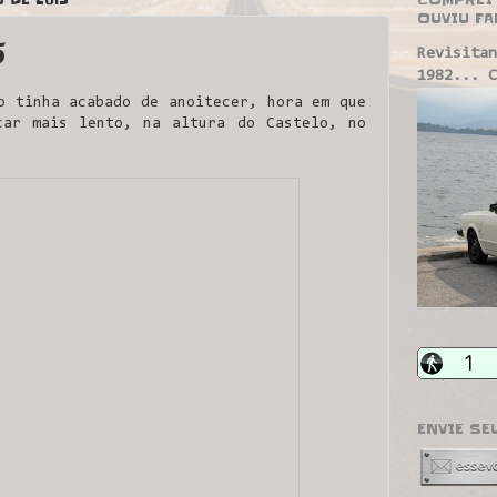
OUVIU FA
5
Revisitan
1982... C
o tinha acabado de anoitecer, hora em que
car mais lento, na altura do Castelo, no
ENVIE SE