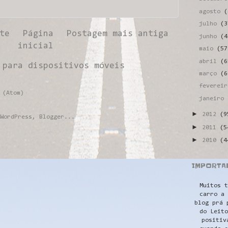
agosto
(
julho
(3
te
Página
Postagem mais antiga
junho
(4
inicial
maio
(57
abril
(6
 para dispositivos móveis
março
(6
feverei
 (Atom)
janeiro
►
2012
(9
►
2011
(5
►
2010
(4
IMPORTA
Muitos t
carro a 
blog prá 
do Leito
positiv