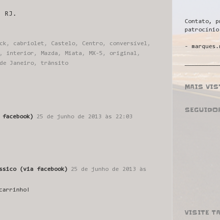
- RJ.
Contato, p
patrocínio
ck
,
cabriolet
,
Castelo
,
Centro
,
conversível
,
- marques.
,
interior
,
Mazda
,
Miata
,
MX-5
,
original
,
__________
de Janeiro
,
trânsito
MAIS VI
SEGUIDO
 facebook)
25 de junho de 2013 às 22:03
ssico (via facebook)
25 de junho de 2013 às
carrinho!
VISITE T