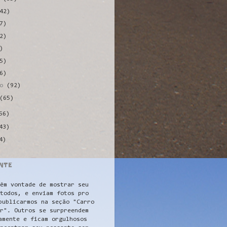
42)
7)
2)
)
5)
6)
ro
(92)
(65)
56)
43)
4)
NTE
êm vontade de mostrar seu
todos, e enviam fotos pro
publicarmos na seção "Carro
r". Outros se surpreendem
amente e ficam orgulhosos