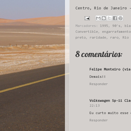
Centro, Rio de Janeiro 
Marcadores:
1995
,
90's
,
bla
Convertible
,
engarrafamento
preto
,
raridade
,
raro
,
Rio 
8 comentários:
Felipe Monteiro (via
Demais!!
Responder
Volkswagen Sp-ii Cla
22:13
Eu curto muito esse 
Responder