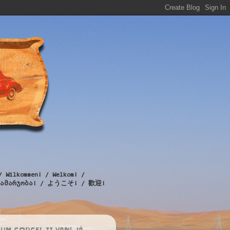
/ Wilkommen! / Welkom! /
! / გამარჯობა! / ようこそ! / 歡迎!
UM CORCEL II VAN! JÁ