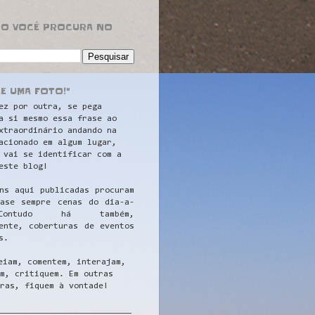
RO VOCÊ PROCURA NO
LE UMA FOTO!"
ez por outra, se pega
a si mesmo essa frase ao
xtraordinário andando na
acionado em algum lugar,
 vai se identificar com a
este blog!
ns aqui publicadas procuram
uase sempre cenas do dia-a-
ontudo há também,
ente, coberturas de eventos
s.
eiam, comentem, interajam,
m, critiquem. Em outras
ras, fiquem à vontade!
__
_________________________