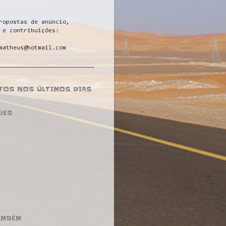
ropostas de anúncio,
 e contribuições:
matheus@hotmail.com
___________________________
STOS NOS ÚLTIMOS DIAS
RES
AMBÉM