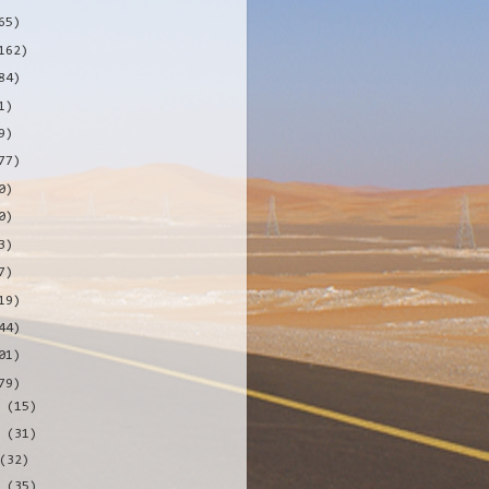
65)
162)
84)
1)
9)
77)
0)
0)
3)
7)
19)
44)
01)
79)
o
(15)
o
(31)
(32)
o
(35)