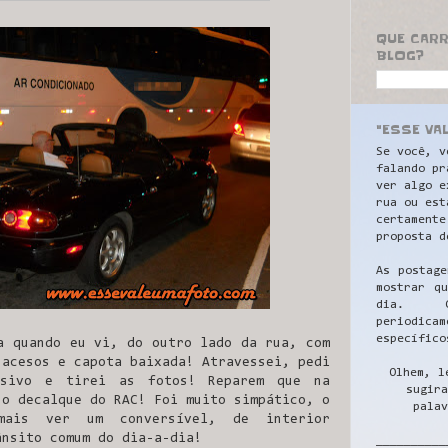
QUE CAR
BLOG?
"ESSE VA
Se você, v
falando pr
ver algo e
rua ou est
certamente
proposta d
As postage
mostrar q
dia. C
periodicam
específico
a quando eu vi, do outro lado da rua, com
 acesos e capota baixada! Atravessei, pedi
Olhem, l
esivo e tirei as fotos! Reparem que na
sugira
 o decalque do RAC! Foi muito simpático, o
palav
mais ver um conversível, de interior
ânsito comum do dia-a-dia!
__________