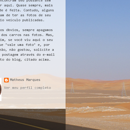
ncontram seu possante sem
r aqui. Quase sempre, mais
de é feita. Contudo, alguns
am de ter as fotos de seu
io veículo publicadas.
os óbvios, sempre apagamos
 dos carros nas fotos. Mas,
im, se você viu aqui o seu
ue "vale uma foto" e, por
zão, não gostou, solicite a
 postagem através do e-mail
to do blog, citado acima.
Matheus Marques
Ver meu perfil completo