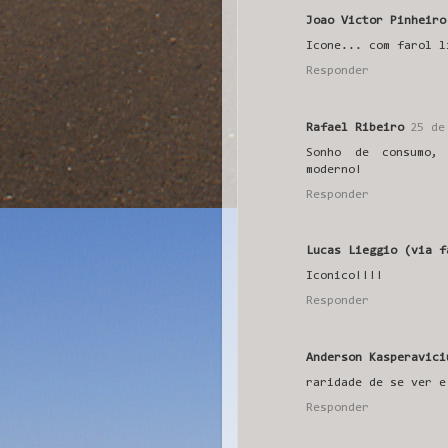
Joao Victor Pinheiro
Icone... com farol l
Responder
Rafael Ribeiro
25 de
Sonho de consumo,
moderno!
Responder
Lucas Lieggio (via f
Iconico!!!!
Responder
Anderson Kasperavici
raridade de se ver e
Responder