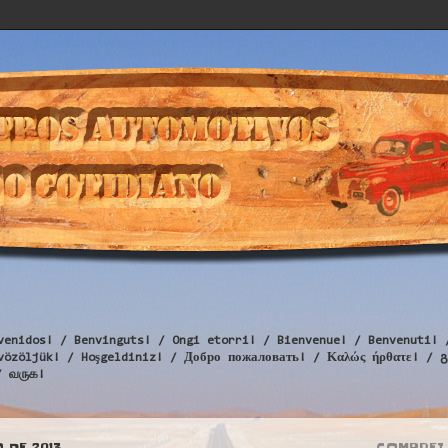
venidos! / Benvinguts! / Ongi etorri! / Bienvenue! / Benvenuti! 
Üdvözöljük! / Hoşgeldiniz! / Добро пожаловать! / Καλώς ήρθατε
/ வருக!
 DE 2013
COMPREI 