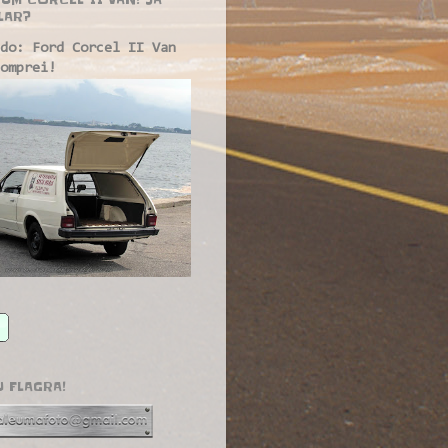
LAR?
do: Ford Corcel II Van
omprei!
U FLAGRA!