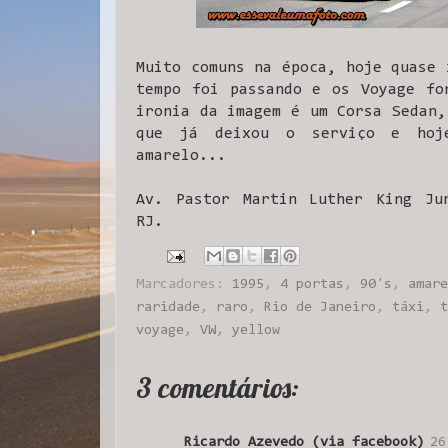
Muito comuns na época, hoje quase 
tempo foi passando e os Voyage fo
ironia da imagem é um Corsa Sedan,
que já deixou o serviço e hoj
amarelo...
Av. Pastor Martin Luther King Ju
RJ.
Marcadores:
1995
,
4 portas
,
90's
,
amare
raridade
,
raro
,
Rio de Janeiro
,
táxi
,
t
voyage
,
VW
,
yellow
3 comentários:
Ricardo Azevedo (via facebook)
26