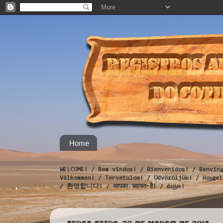
Home
WELCOME! / Bem vindos! / Bienvenidos! / Benvin
Välkommen! / Tervetuloa! / Üdvözöljük! / Hoş
/ 환영합니다! / आपका स्वागत है! / வருக!