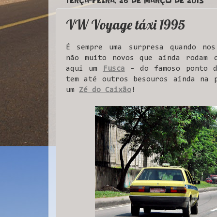
TERÇA-FEIRA, 26 DE MARÇO DE 2013
VW Voyage táxi 1995
É sempre uma surpresa quando nos
não muito novos que ainda rodam c
aqui um
Fusca
- do famoso ponto d
tem até outros besouros ainda na
um
Zé do Caixão
!