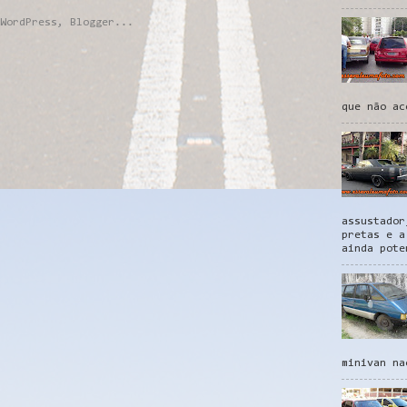
que não ac
assustador
pretas e a
ainda pote
minivan na