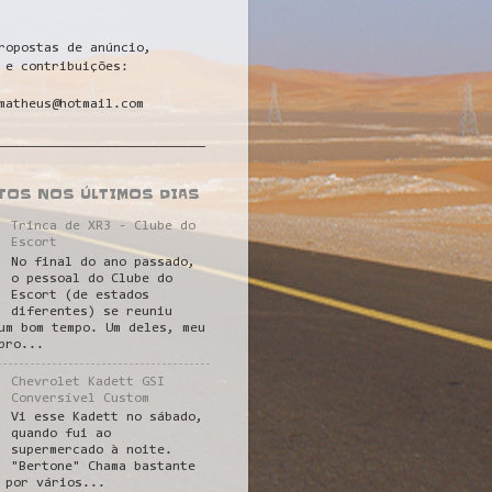
ropostas de anúncio,
 e contribuições:
matheus@hotmail.com
___________________________
STOS NOS ÚLTIMOS DIAS
Trinca de XR3 - Clube do
Escort
No final do ano passado,
o pessoal do Clube do
Escort (de estados
diferentes) se reuniu
um bom tempo. Um deles, meu
pro...
Chevrolet Kadett GSI
Conversível Custom
Vi esse Kadett no sábado,
quando fui ao
supermercado à noite.
"Bertone" Chama bastante
 por vários...