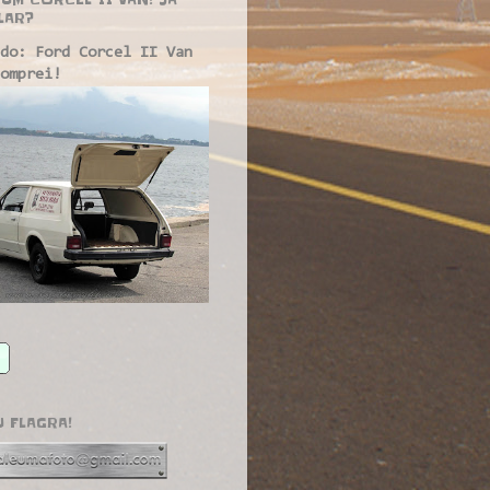
LAR?
do: Ford Corcel II Van
omprei!
U FLAGRA!