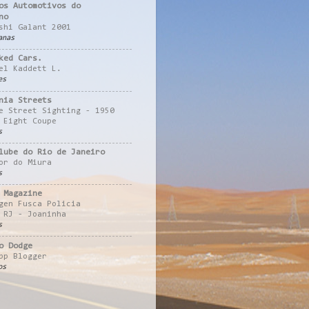
os Automotivos do
no
shi Galant 2001
anas
ked Cars.
el Kaddett L.
es
nia Streets
e Street Sighting - 1950
 Eight Coupe
s
lube do Rio de Janeiro
or do Miura
s
 Magazine
gen Fusca Policia
 RJ - Joaninha
s
o Dodge
pp Blogger
os