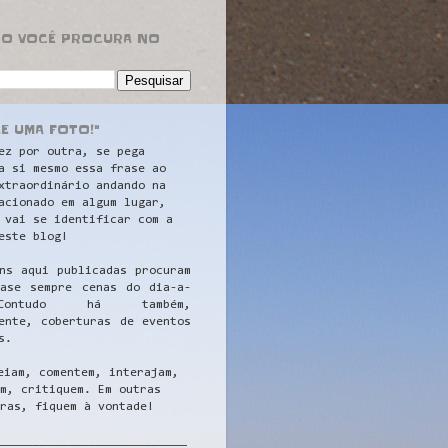
RO VOCÊ PROCURA NO
LE UMA FOTO!"
ez por outra, se pega
a si mesmo essa frase ao
xtraordinário andando na
acionado em algum lugar,
 vai se identificar com a
este blog!
ns aqui publicadas procuram
uase sempre cenas do dia-a-
ontudo há também,
ente, coberturas de eventos
s.
eiam, comentem, interajam,
m, critiquem. Em outras
ras, fiquem à vontade!
__
_________________________