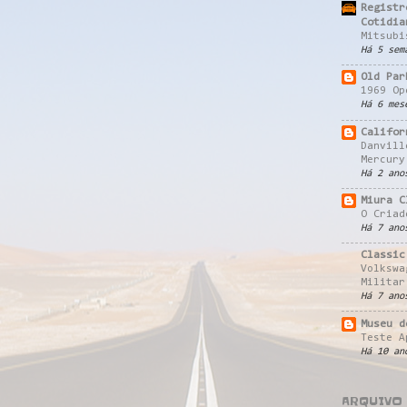
Registr
Cotidia
Mitsubi
Há 5 sem
Old Par
1969 Op
Há 6 mes
Califor
Danvill
Mercury
Há 2 ano
Miura C
O Criad
Há 7 ano
Classic
Volkswa
Militar
Há 7 ano
Museu d
Teste A
Há 10 an
ARQUIVO