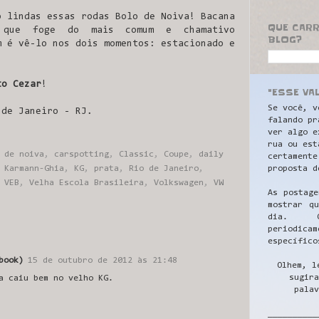
o lindas essas rodas Bolo de Noiva! Bacana
QUE CAR
 que foge do mais comum e chamativo
BLOG?
m é vê-lo nos dois momentos: estacionado e
to Cezar
!
"ESSE VA
Se você, v
 de Janeiro - RJ.
falando pr
ver algo e
rua ou est
 de noiva
,
carspotting
,
Classic
,
Coupe
,
daily
certamente
proposta d
,
Karmann-Ghia
,
KG
,
prata
,
Rio de Janeiro
,
,
VEB
,
Velha Escola Brasileira
,
Volkswagen
,
VW
As postage
mostrar q
dia. C
periodicam
específico
book)
15 de outubro de 2012 às 21:48
Olhem, l
sugira
a caiu bem no velho KG.
palav
__________