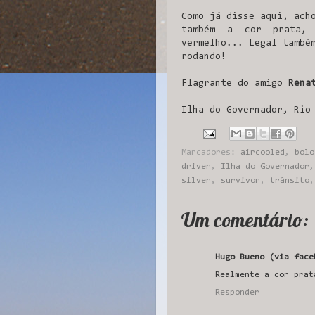
Como já disse aqui, ach
também a cor prata,
vermelho... Legal també
rodando!
Flagrante do amigo
Rena
Ilha do Governador, Rio
Marcadores:
aircooled
,
bolo
driver
,
Ilha do Governador
silver
,
survivor
,
trânsito
Um comentário:
Hugo Bueno (via face
Realmente a cor prat
Responder