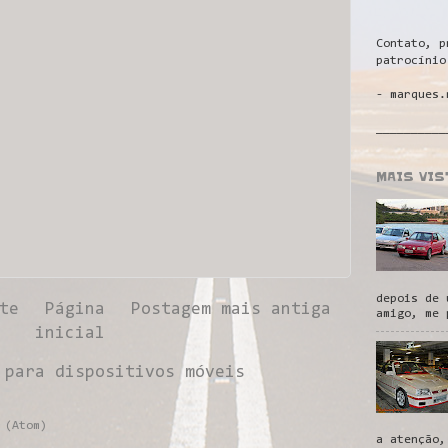
Contato, p
patrocínio
- marques.
__________
MAIS VI
depois de 
te
Página
Postagem mais antiga
amigo, me 
inicial
 para dispositivos móveis
 (Atom)
a atenção,