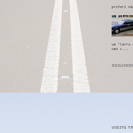
preferi nã
um "Carro 
uma c...
SEGUIDO
VISITE T