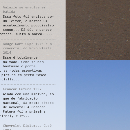
Galaxie se envolve em
batida
Essa foto foi enviada por
um leitor, e mostra um
acontecimento pouquíssimo
comum... Dá dó, e parece
onteceu muito à barca. ...
Dodge Dart Cupê 1975 e o
comercial do Novo Fiesta
2014
Esse é totalmente
malvado! Como se não
bastasse o porte
, as rodas esportivas
 pintura em preto fosco
ncializ...
Grancar Futura 1992
Ainda com uma minivan, só
que de fabricação
nacional, da mesma década
de noventa! A Grancar
Futura foi a primeira
cional, e er...
Chevrolet Diplomata Cupê