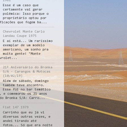
1982
Esse é um caso que
certamente vai gerar
polêmica: Isso porque o
proprietário optou por
ficações que fogem ba...
Chevrolet Monte Carlo
Landau Coupe 1975
E aí está... Um raríssimo
exemplar de um modelo
americano, um sonho pra
muita gente! "Monte
vrolet...
21º Aniversário do Bronka
S/A - Carangos & Motocas
(10/02/19)
Além de sábado, domingo
também teve encontro.
Esse foi no bar temático
, e comemorou os 21 anos
do Bronka S/A: Carro...
Fiat 147 1979
Carrinho que eu já vi
diversas outras vezes, e
andei tirando até
fotos... Só que era noite