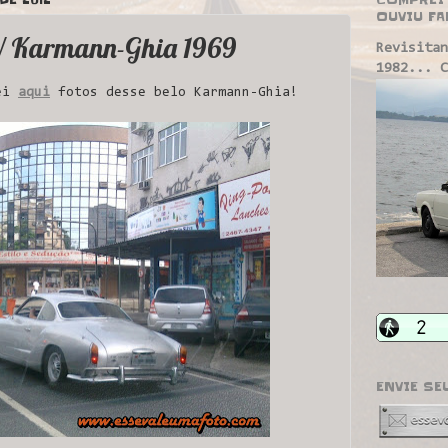
OUVIU FA
W Karmann-Ghia 1969
Revisitan
1982... C
uei
aqui
fotos desse belo Karmann-Ghia!
ENVIE SE