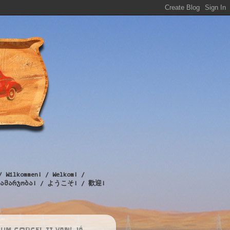
/ Wilkommen! / Welkom! /
! / გამარჯობა! / ようこそ! / 歡迎!
UM CORCEL II VAN! JÁ