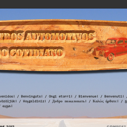
venidos! / Benvinguts! / Ongi etorri! / Bienvenue! / Benvenuti! 
Üdvözöljük! / Hoşgeldiniz! / Добро пожаловать! / Καλώς ήρθατε
/ வருக!
DE 2012
COMPREI 