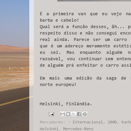
É a primeira van que eu vejo na
barba e cabelo!
Qual será a função desses, ãh... p
respeito disso e não consegui enco
real ainda. Parece ser um carro 
que é um adereço meramente estéti
eu sei. Mas enquanto alguém 
razoável, vou continuar sem enten
de alguém prá enfeitar o carro ass
Em mais uma edição da saga de
norte europeu!
Helsinki, Finlândia.
Marcadores:
- Internacional
,
280D
,
barb
Helsinki
,
Mercedes-Benz