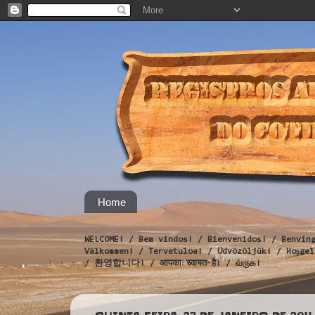
Home
WELCOME! / Bem vindos! / Bienvenidos! / Benvin
Välkommen! / Tervetuloa! / Üdvözöljük! / Hoş
/ 환영합니다! / आपका स्वागत है! / வருக!