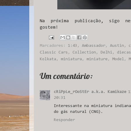
Na próxima publicação, sigo ne
gostem!
Marcadores:
1:43
,
Ambassador
,
Austin
,
c
Classic Cars
,
Collection
,
Delhi
,
diecas
Kolkata
,
miniatura
,
miniature
,
Model
,
M
Um comentário:
cRiPpLe_rOoStEr a.k.a. Kamikaze
1
20:31
Interessante na miniatura indiana
do gás natural (CNG).
Responder