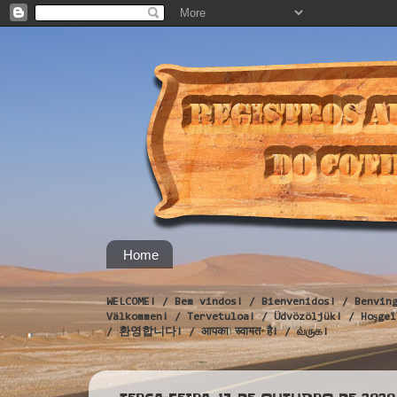
Home
WELCOME! / Bem vindos! / Bienvenidos! / Benvin
Välkommen! / Tervetuloa! / Üdvözöljük! / Hoş
/ 환영합니다! / आपका स्वागत है! / வருக!