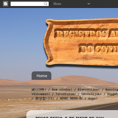
Home
WELCOME! / Bem vindos! / Bienvenidos! / Benvin
Välkommen! / Tervetuloa! / Üdvözöljük! / Hoş
/ 환영합니다! / आपका स्वागत है! / வருக!