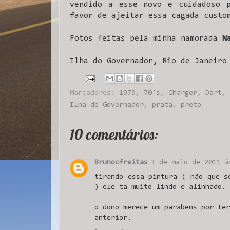
vendido a esse novo e cuidadoso p
favor de ajeitar essa
cagada
custom
Fotos feitas pela minha namorada
N
Ilha do Governador, Rio de Janeiro
Marcadores:
1979
,
70's
,
Charger
,
Dart
,
Ilha do Governador
,
prata
,
preto
10 comentários:
Brunocfreitas
3 de maio de 2011 à
tirando essa pintura ( não que s
) ele ta muito lindo e alinhado.
o dono merece um parabens por ter
anterior.