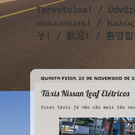
Tervetuloa! / Üdvöz
пожаловать! / Καλ
そ! / 歡迎! / 환영합니다!
QUARTA-FEIRA, 26 DE NOVEMBRO DE 2
Táxis Nissan Leaf Elétricos
Esses táxis já não são mais tão no