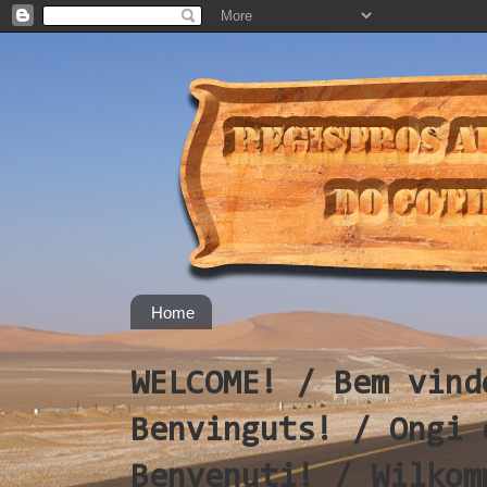
Home
WELCOME! / Bem vind
Benvinguts! / Ongi 
Benvenuti! / Wilkom