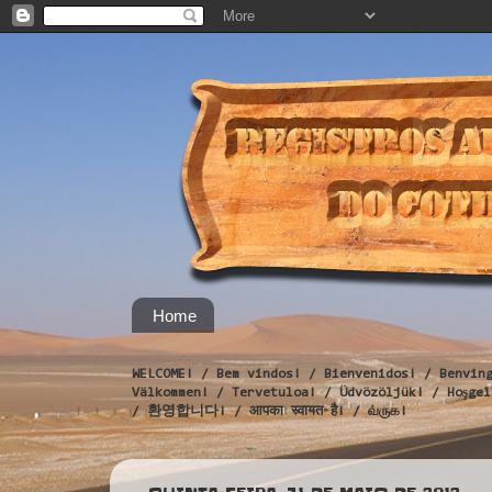
Home
WELCOME! / Bem vindos! / Bienvenidos! / Benvin
Välkommen! / Tervetuloa! / Üdvözöljük! / Hoş
/ 환영합니다! / आपका स्वागत है! / வருக!