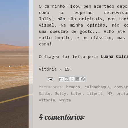
O carrinho ficou bem acertado depo
como o espelho retrovi
Jolly, não são originais, mas tam
visual. Na minha opinião, não c
uma questão de gosto... Acho até 
muito bonito, é um clássico, mas 
cara!
O flagra foi feito pela
Luana Coln
Vitória - ES.
Marcadores:
branco
,
calhambeque
,
conver
Santo
,
Jolly
,
Lafer
,
litoral
,
MP
,
praia
Vitória
,
white
4 comentários: