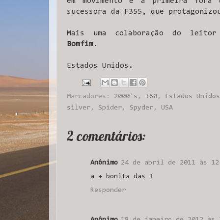
em movimento e a primeira fora 
sucessora da F355, que protagonizo
Mais uma colaboração do leit
Bomfim
.
Estados Unidos.
Marcadores:
2000's
,
360
,
Estados Unidos
silver
,
Spider
,
Spyder
,
USA
2 comentários:
Anônimo
24 de abril de 2011 às 12
a + bonita das 3
Responder
Anônimo
18 de janeiro de 2012 às 