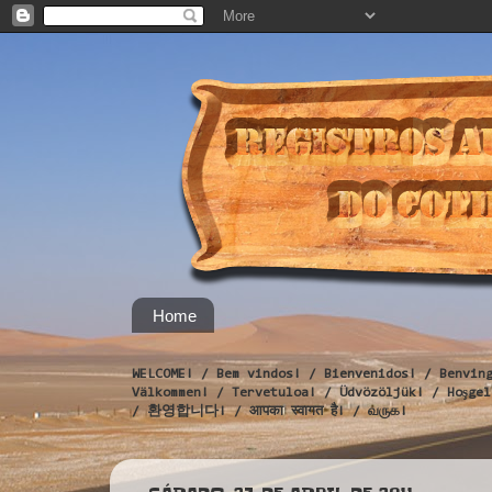
Home
WELCOME! / Bem vindos! / Bienvenidos! / Benvin
Välkommen! / Tervetuloa! / Üdvözöljük! / Hoş
/ 환영합니다! / आपका स्वागत है! / வருக!