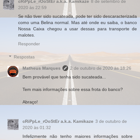
cRiPpLe_rOoStEr a.k.a. Kamikaze
8 de setembro de
2020 às 22:59
Se não tiver sido sucateada, pode ter sido descaracterizada
como uma Belina normal. Mas até onde eu saiba, o banco
Nossa Caixa chegou a usar dessas para transporte de
malotes.
Responder
Respostas
Matheus Marques
2 de outubro de 2020 às 18:26
Bem provável que tenha sido sucateada...
Tem mais informações sobre essa frota do banco?
Abraço!
cRiPpLe_rOoStEr a.k.a. Kamikaze
3 de outubro de
2020 às 01:32
Infelizmente não tenho maiores informações sobre