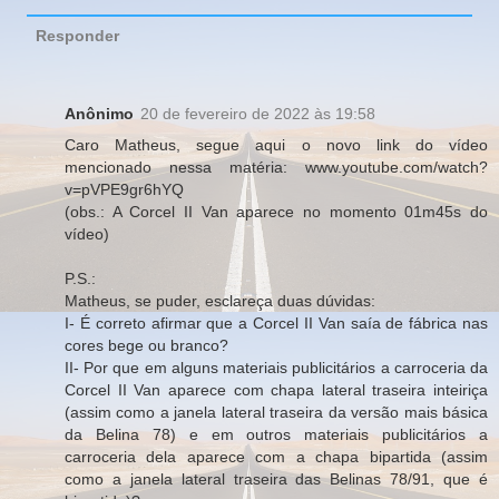
Responder
Anônimo
20 de fevereiro de 2022 às 19:58
Caro Matheus, segue aqui o novo link do vídeo
mencionado nessa matéria: www.youtube.com/watch?
v=pVPE9gr6hYQ
(obs.: A Corcel II Van aparece no momento 01m45s do
vídeo)
P.S.:
Matheus, se puder, esclareça duas dúvidas:
I- É correto afirmar que a Corcel II Van saía de fábrica nas
cores bege ou branco?
II- Por que em alguns materiais publicitários a carroceria da
Corcel II Van aparece com chapa lateral traseira inteiriça
(assim como a janela lateral traseira da versão mais básica
da Belina 78) e em outros materiais publicitários a
carroceria dela aparece com a chapa bipartida (assim
como a janela lateral traseira das Belinas 78/91, que é