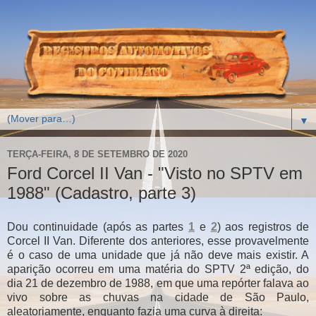
▼
TERÇA-FEIRA, 8 DE SETEMBRO DE 2020
Ford Corcel II Van - "Visto no SPTV em
1988" (Cadastro, parte 3)
Dou continuidade (após as partes
1
e
2
) aos registros de
Corcel II Van. Diferente dos anteriores, esse provavelmente
é o caso de uma unidade que já não deve mais existir. A
aparição ocorreu em uma matéria do SPTV 2ª edição, do
dia 21 de dezembro de 1988, em que uma repórter falava ao
vivo sobre as chuvas na cidade de São Paulo,
aleatoriamente, enquanto fazia uma curva à direita: