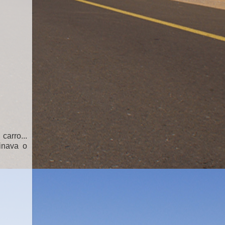
arro...
inava o