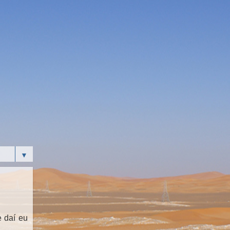
▼
e daí eu