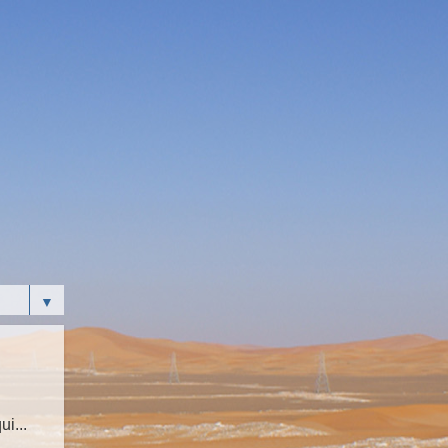
▼
i...