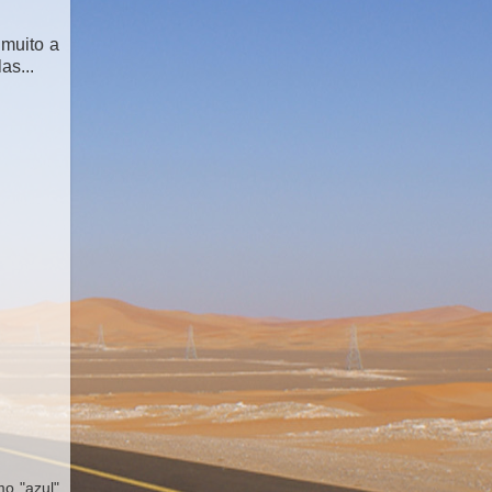
 muito a
as...
o "azul"