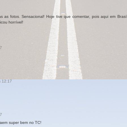
as fotos. Sensacional! Hoje tive que comentar, pois aqui em Brasíl
cou horrível!
17
s 12:17
07
 caem super bem no TC!