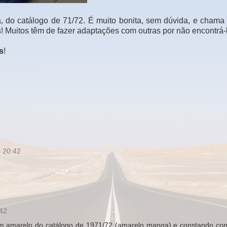
 do catálogo de 71/72. É muito bonita, sem dúvida, e chama
! Muitos têm de fazer adaptações com outras por não encontrá-l
s
!
s 20:42
:42
um amarelo do catálogo de 1971/72 (amarelo manga) e constando com