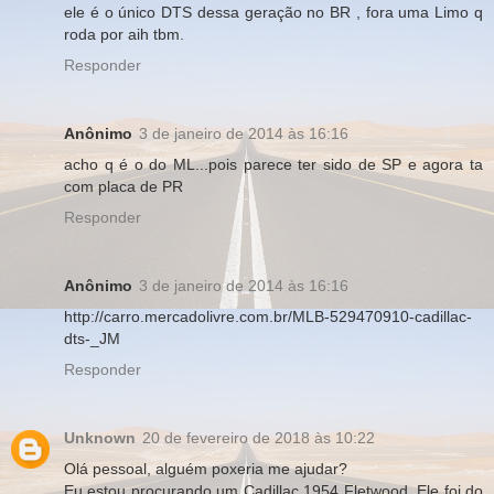
ele é o único DTS dessa geração no BR , fora uma Limo q
roda por aih tbm.
Responder
Anônimo
3 de janeiro de 2014 às 16:16
acho q é o do ML...pois parece ter sido de SP e agora ta
com placa de PR
Responder
Anônimo
3 de janeiro de 2014 às 16:16
http://carro.mercadolivre.com.br/MLB-529470910-cadillac-
dts-_JM
Responder
Unknown
20 de fevereiro de 2018 às 10:22
Olá pessoal, alguém poxeria me ajudar?
Eu estou procurando um Cadillac 1954 Fletwood. Ele foi do