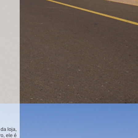
da loja,
o, ele é