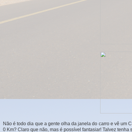
Não é todo dia que a gente olha da janela do carro e vê um Co
0 Km? Claro que não, mas é possível fantasiar! Talvez tenha si