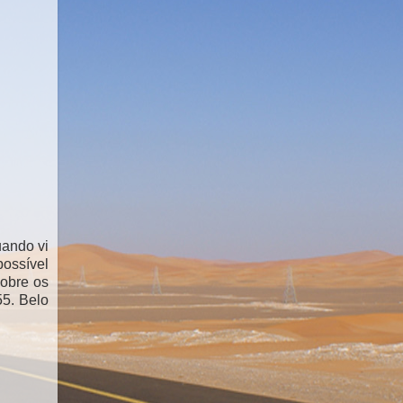
uando vi
possível
sobre os
55. Belo