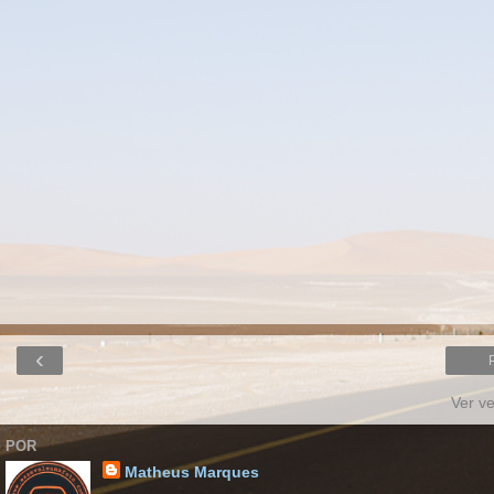
‹
Ver v
POR
Matheus Marques