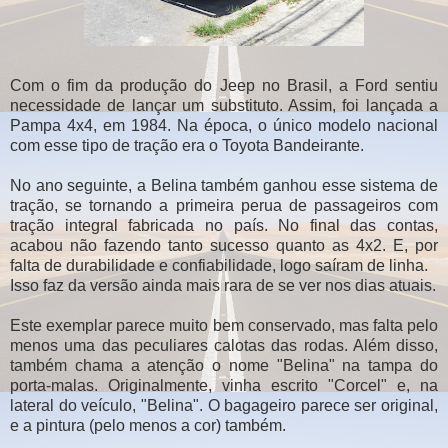
Com o fim da produção do Jeep no Brasil, a Ford sentiu
necessidade de lançar um substituto. Assim, foi lançada a
Pampa 4x4, em 1984. Na época, o único modelo nacional
com esse tipo de tração era o Toyota Bandeirante.
No ano seguinte, a Belina também ganhou esse sistema de
tração, se tornando a primeira perua de passageiros com
tração integral fabricada no país. No final das contas,
acabou não fazendo tanto sucesso quanto as 4x2. E, por
falta de durabilidade e confiabilidade, logo saíram de linha.
Isso faz da versão ainda mais rara de se ver nos dias atuais.
Este exemplar parece muito bem conservado, mas falta pelo
menos uma das peculiares calotas das rodas. Além disso,
também chama a atenção o nome "Belina" na tampa do
porta-malas. Originalmente, vinha escrito "Corcel" e, na
lateral do veículo, "Belina". O bagageiro parece ser original,
e a pintura (pelo menos a cor) também.